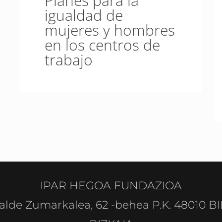
Planes para la
igualdad de
mujeres y hombres
en los centros de
trabajo
IPAR HEGOA FUNDAZIOA
alde Zumarkalea, 62 -behea P.K. 48010 B