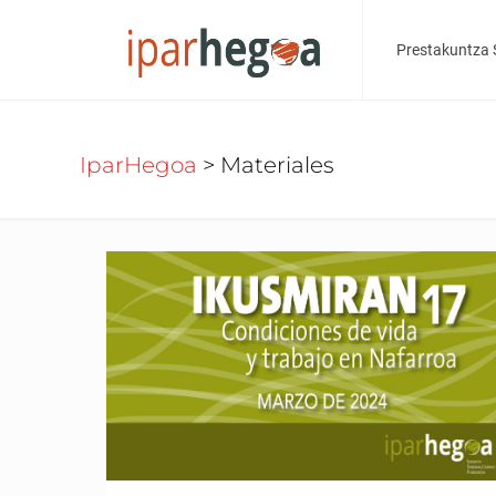
Prestakuntza 
IparHegoa
>
Materiales