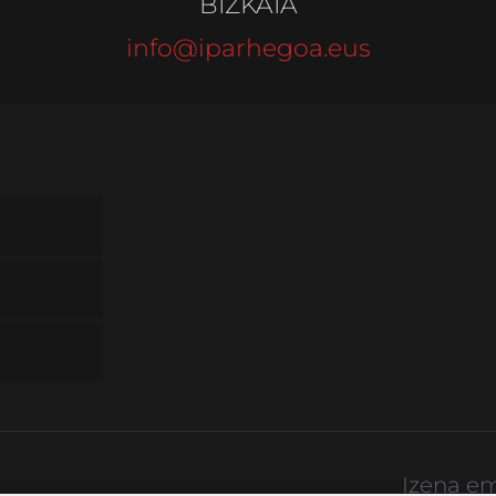
BIZKAIA
info@iparhegoa.eus
Izena e