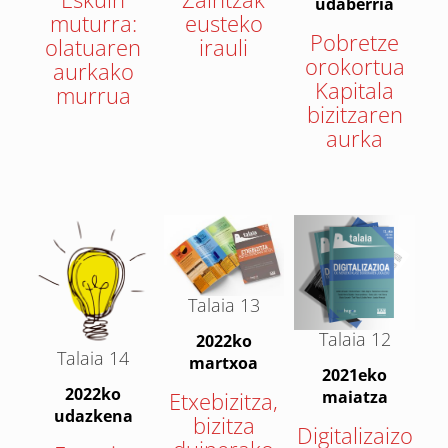
udaberria
muturra:
eusteko
Pobretze
olatuaren
irauli
orokortua
aurkako
Kapitala
murrua
bizitzaren
aurka
Talaia 13
Talaia 12
2022ko
Talaia 14
martxoa
2021eko
2022ko
maiatza
Etxebizitza,
udazkena
bizitza
Digitalizaizo