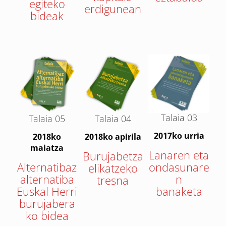
egiteko
erdigunean
bideak
Talaia 03
Talaia 05
Talaia 04
2017ko urria
2018ko
2018ko apirila
maiatza
Lanaren eta
Burujabetza
Alternatibaz
ondasunare
elikatzeko
alternatiba
n
tresna
Euskal Herri
banaketa
burujabera
ko bidea