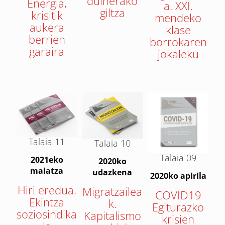
duinerako
Energia,
a. XXI.
giltza
krisitik
mendeko
aukera
klase
berrien
borrokaren
garaira
jokaleku
Talaia 11
Talaia 10
Talaia 09
2021eko
2020ko
maiatza
udazkena
2020ko apirila
Hiri eredua.
Migratzailea
COVID19
Ekintza
k.
Egiturazko
soziosindika
Kapitalismo
krisien