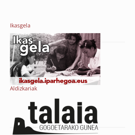
Ikasgela
Aldizkariak