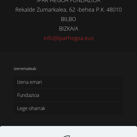
Rekalde Zumarkalea, 62 -behea P.K. 48010
BILBO
BIZKAIA
info@iparhegoa.eus
Izenemateak
Izena eman
Fundazioa
Lege oharrak