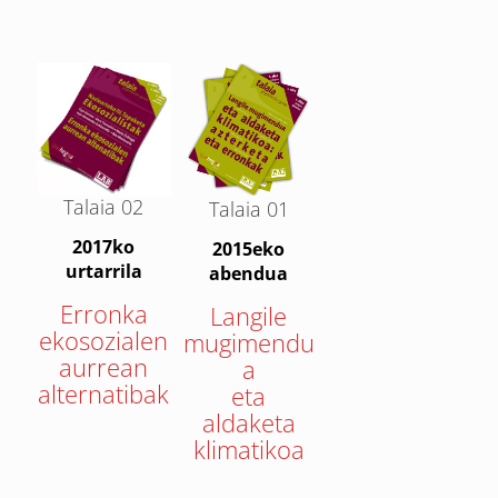
Talaia 02
Talaia 01
2017ko
2015eko
urtarrila
abendua
Erronka
Langile
ekosozialen
mugimendu
aurrean
a
alternatibak
eta
aldaketa
klimatikoa