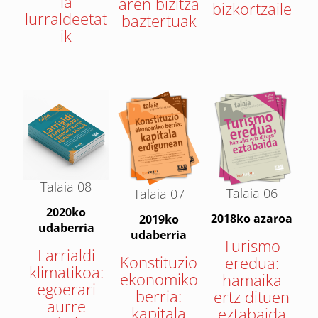
la
aren bizitza
bizkortzaile
lurraldeetat
baztertuak
ik
Talaia 08
Talaia 06
Talaia 07
2020ko
2018ko azaroa
2019ko
udaberria
udaberria
Turismo
Larrialdi
Konstituzio
eredua:
klimatikoa:
ekonomiko
hamaika
egoerari
berria:
ertz dituen
aurre
kapitala
eztabaida