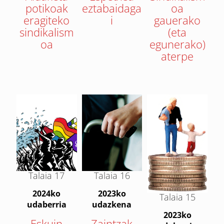
potikoak
eztabaidaga
oa
eragiteko
i
gauerako
sindikalism
(eta
oa
egunerako)
aterpe
Talaia
17
Talaia
16
2024ko
2023ko
Talaia 15
udaberria
udazkena
2023ko
Eskuin
Zaintzak