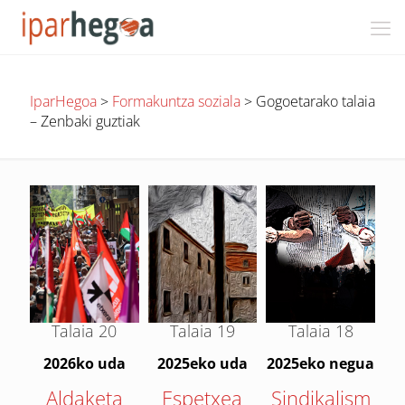
IparHegoa
>
Formakuntza soziala
>
Gogoetarako talaia
– Zenbaki guztiak
Talaia
20
Talaia
19
Talaia
18
2026ko uda
2025eko uda
2025eko negua
Aldaketa
Espetxea
Sindikalism