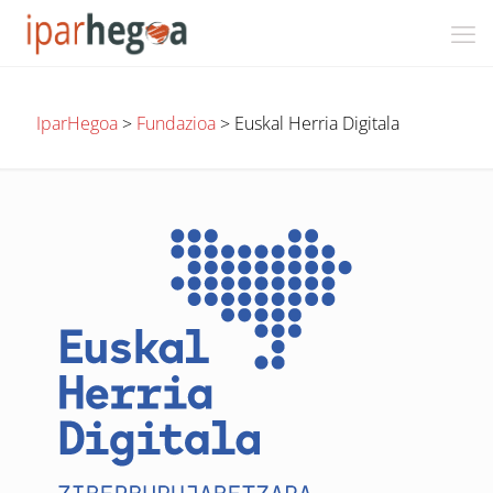
IparHegoa
>
Fundazioa
>
Euskal Herria Digitala