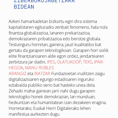
Azken hamarkadetan bizkortu egin dira sistema
kapitalistaren egiturazko zenbait fenomeno, hala nola
finantza-globalizazioa, lanaren prekarizazioa,
demokraziaren pribatizazioa edo berotze globala.
Testuinguru horretan, gainera, jauzi kualitatibo bat
gertatu da garapen teknologikoan. Garapen hori soilik
elite finantziarioaren alde egon ordez, jendartearen
zerbitzura jar dadin,
IPES
,
OLATUKOOP
,
TEKS
,
IPAR-
HEGOA
,
MANU ROBLES
ARANGIZ
eta
IRATZAR
Fundazioetan iruditzen zaigu
digitalizazioaren egungo estadioaren inguruko
eztabaida publiko serio bat hasteko unea dela.
Zehazki mahai gainean jarri nahi dugu garapen
teknologiko honek demokrazian, lan munduan,
hezkuntzan eta humanitatean izan dezakeen eragina.
Horretarako, Euskal Herri Digitalerako lehen
manifestua aurkezten dugu.