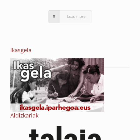
Load more
Ikasgela
Aldizkariak