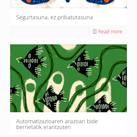
Segurtasuna, ez pribatutasuna
Read more
Automatizazioaren arazoari bide
berrietatik erantzuten