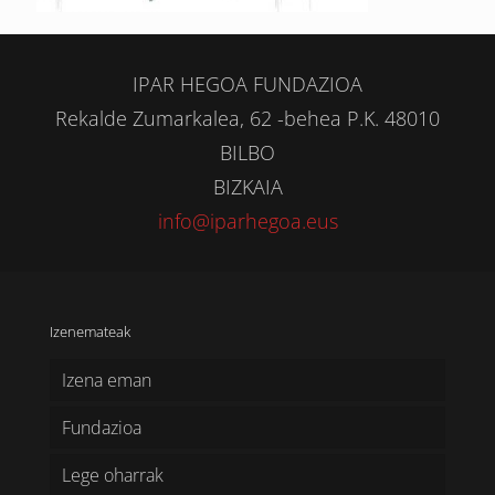
IPAR HEGOA FUNDAZIOA
Rekalde Zumarkalea, 62 -behea P.K. 48010
BILBO
BIZKAIA
info@iparhegoa.eus
Izenemateak
Izena eman
Fundazioa
Lege oharrak