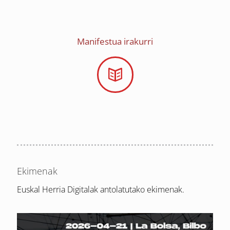
Manifestua irakurri
Ekimenak
Euskal Herria Digitalak antolatutako ekimenak.