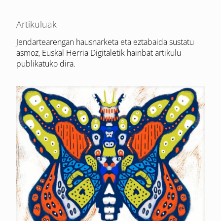
Artikuluak
Jendartearengan hausnarketa eta eztabaida sustatu
asmoz, Euskal Herria Digitaletik hainbat artikulu
publikatuko dira.