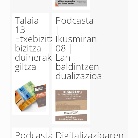
Talaia
Podcasta
13
|
Etxebizitza,
Ikusmiran
bizitza
08 |
duinerako
Lan
giltza
baldintzen
dualizazioa
Podcasta
Digitalizazioaren