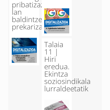
pribatizaziotik,
lan
baldintzen
prekarizaziora
Talaia
11 |
Hiri
eredua.
Ekintza
soziosindikala
lurraldeetatik