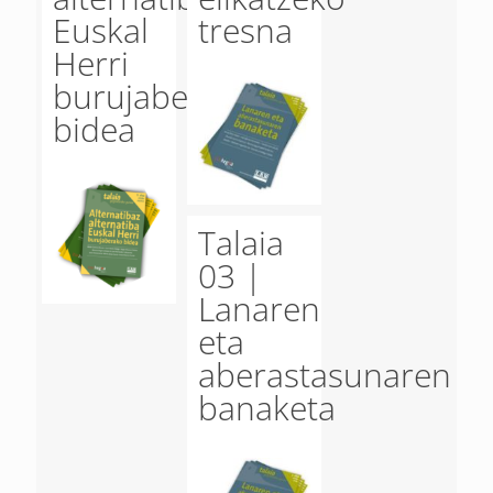
Euskal
tresna
Herri
burujaberako
bidea
Talaia
03 |
Lanaren
eta
aberastasunaren
banaketa