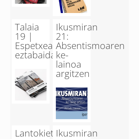
Talaia
Ikusmiran
19 |
21:
Espetxea
Absentismoaren
eztabaidagai
ke-
lainoa
argitzen
Lantokietan
Ikusmiran