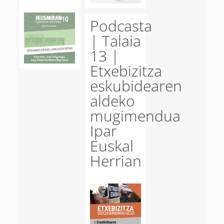
Podcasta
| Talaia
13 |
Etxebizitza
eskubidearen
aldeko
mugimendua
Ipar
Euskal
Herrian