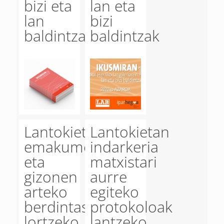
bizi eta
lan eta
lan
bizi
baldintzak
baldintzak
Lantokietan
Lantokietan
emakumeen
indarkeria
eta
matxistari
gizonen
aurre
arteko
egiteko
berdintasuna
protokoloak
lortzeko
lantzeko