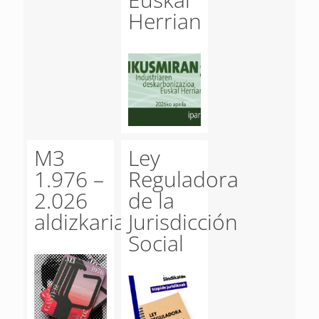
Herrian
M3
Ley
1.976 –
Reguladora
2.026
de la
aldizkaria
Jurisdicción
Social