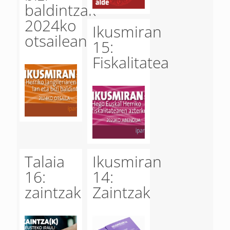
baldintzak
2024ko
Ikusmiran
otsailean
15:
Fiskalitatea
Talaia
Ikusmiran
16:
14:
zaintzak
Zaintzak