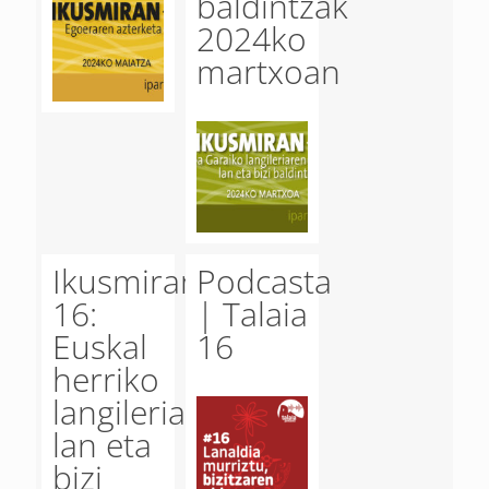
baldintzak
2024ko
martxoan
Ikusmiran
Podcasta
16:
| Talaia
Euskal
16
herriko
langileriaren
lan eta
bizi