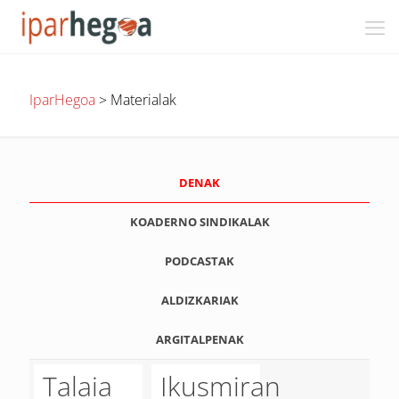
IparHegoa
>
Materialak
DENAK
KOADERNO SINDIKALAK
PODCASTAK
ALDIZKARIAK
ARGITALPENAK
Talaia
Ikusmiran