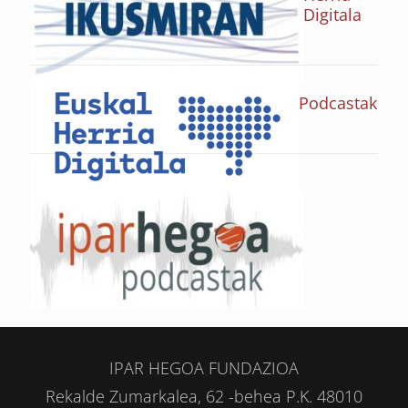
Digitala
Podcastak
IPAR HEGOA FUNDAZIOA
Rekalde Zumarkalea, 62 -behea P.K. 48010