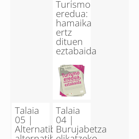
Turismo
eredua:
hamaika
ertz
dituen
eztabaida
Talaia
Talaia
05 |
04 |
Alternatibaz
Burujabetza
alternatiba,
elikatzeko