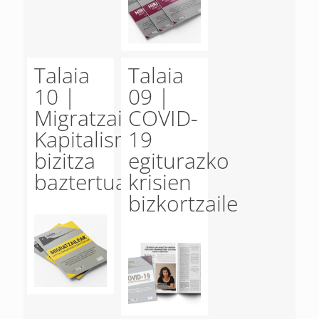
Talaia
Talaia
10 |
09 |
Migratzaileak.
COVID-
Kapitalismoaren
19
bizitza
egiturazko
baztertuak
krisien
bizkortzaile