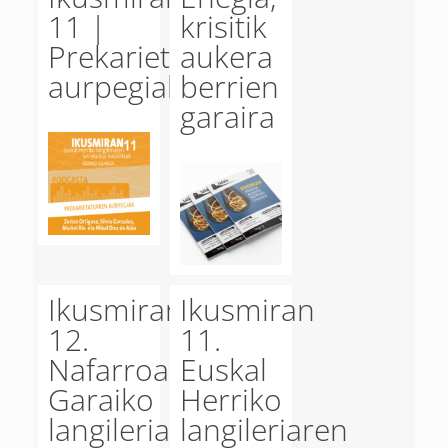
11 |
krisitik
Prekarietatearen
aukera
aurpegiak
berrien
garaira
Ikusmiran
Ikusmiran
12.
11.
Nafarroa
Euskal
Garaiko
Herriko
langileriaren
langileriaren