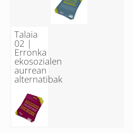
Talaia
02 |
Erronka
ekosozialen
aurrean
alternatibak