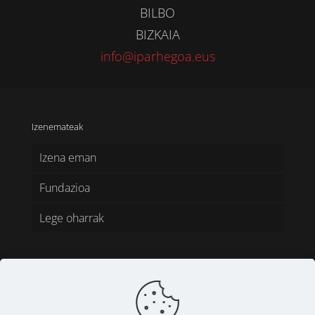
BILBO
BIZKAIA
info@iparhegoa.eus
Izenemateak
Izena eman
Fundazioa
Lege oharrak