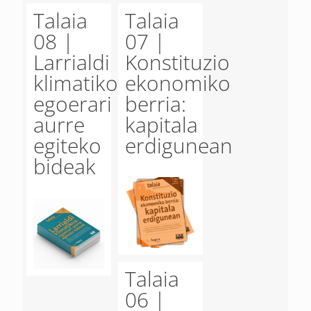
Talaia
Talaia
08 |
07 |
Larrialdi
Konstituzio
klimatikoa:
ekonomiko
egoerari
berria:
aurre
kapitala
egiteko
erdigunean
bideak
Talaia
06 |