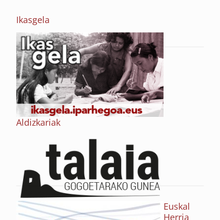
Ikasgela
Aldizkariak
Euskal
Herria