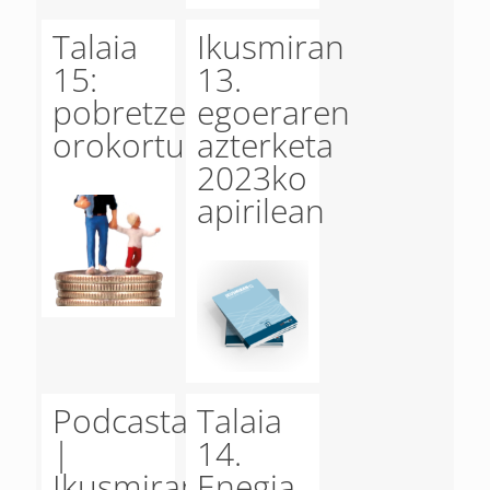
Talaia
Ikusmiran
15:
13.
pobretze
egoeraren
orokortua
azterketa
2023ko
apirilean
Podcasta
Talaia
|
14.
Ikusmiran
Enegia,