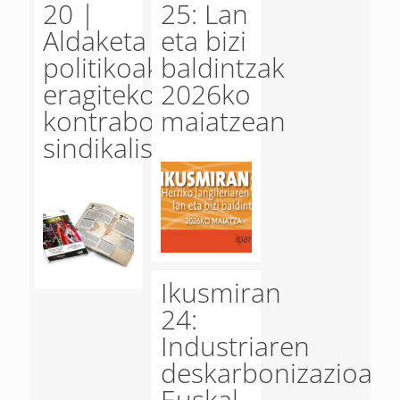
20 |
25: Lan
Aldaketa
eta bizi
politikoak
baldintzak
eragiteko,
2026ko
kontrabotere
maiatzean
sindikalismoa
Ikusmiran
24:
Industriaren
deskarbonizazioa
Euskal