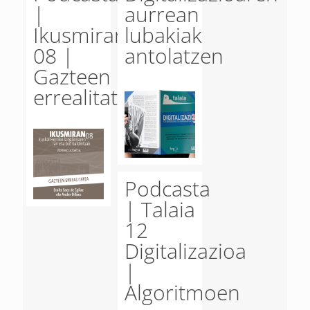
|
aurrean
Ikusmiran
lubakiak
08 |
antolatzen
Gazteen
errealitatea
Podcasta
| Talaia
12
Digitalizazioa
|
Algoritmoen