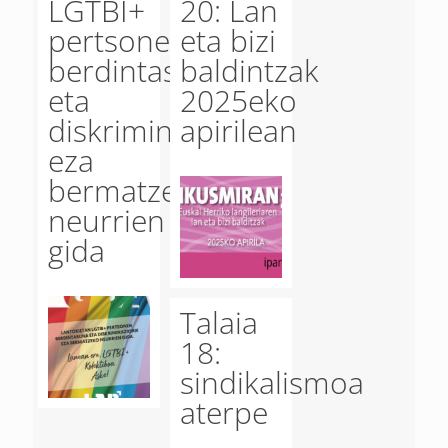
LGTBI+
20: Lan
pertsonen
eta bizi
berdintasuna
baldintzak
eta
2025eko
diskriminaziorik
apirilean
eza
bermatzeko
neurrien
gida
Talaia
18:
sindikalismoa
aterpe