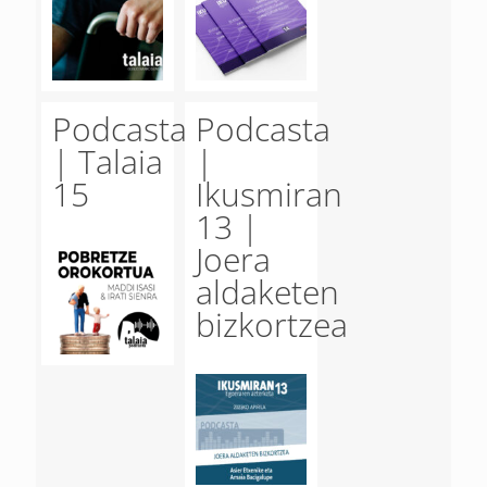
Podcasta
Podcasta
| Talaia
|
15
Ikusmiran
13 |
Joera
aldaketen
bizkortzea