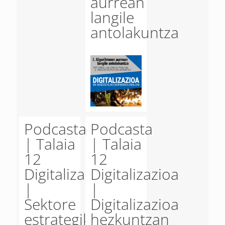
aurrean
langile
antolakuntza
Podcasta
Podcasta
| Talaia
| Talaia
12
12
Digitalizazioa
Digitalizazioa
|
|
Sektore
Digitalizazioa
estrategikoen
hezkuntzan