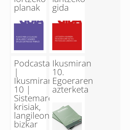
planak
gida
Podcasta
Ikusmiran
|
10.
Ikusmiran
Egoeraren
10 |
azterketa
Sistemaren
krisiak,
langileon
bizkar