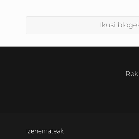
Ikusi bloge
Rek
Izenemateak