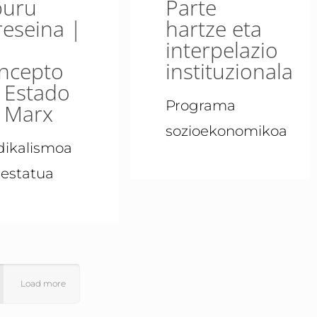
buru
Parte
reseina |
hartze eta
interpelazio
ncepto
instituzionala
 Estado
Programa
 Marx
sozioekonomikoa
dikalismoa
 estatua
Load more