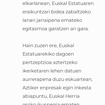
elkarlanean, Euskal Estatuaren
eraikuntzari bidea zabaltzeko
lanari jarraipena emateko
egitasmoa garatzen ari gara.
Hain zuzen ere, Euskal
Estatuarekiko dagoen
pertzeptzioa aztertzeko
ikerketaren lehen datuen
aurrerapena duzu eskuartean,
Aztiker enpresak egin inkesta
abiapuntu, Euskal Herria
osoko ikuspegia ematen