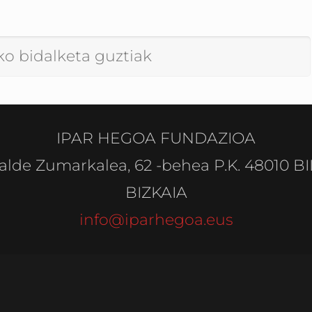
ko bidalketa guztiak
IPAR HEGOA FUNDAZIOA
alde Zumarkalea, 62 -behea P.K. 48010 B
BIZKAIA
info@iparhegoa.eus