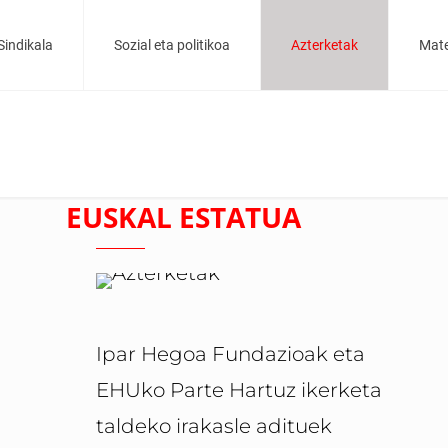
Sindikala
Sozial eta politikoa
Azterketak
Mate
EUSKAL ESTATUA
Ipar Hegoa Fundazioak eta
EHUko Parte Hartuz ikerketa
taldeko irakasle adituek