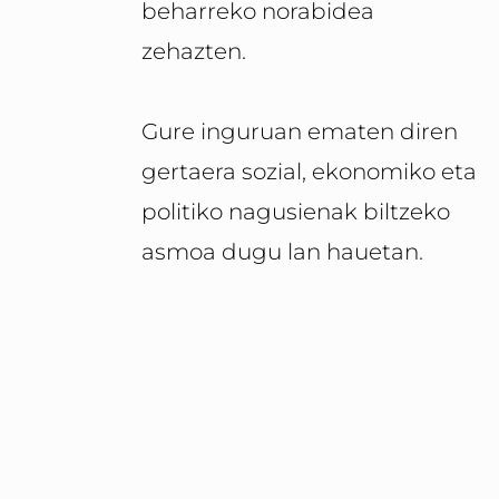
beharreko norabidea
zehazten.
Gure inguruan ematen diren
gertaera sozial, ekonomiko eta
politiko nagusienak biltzeko
asmoa dugu lan hauetan.