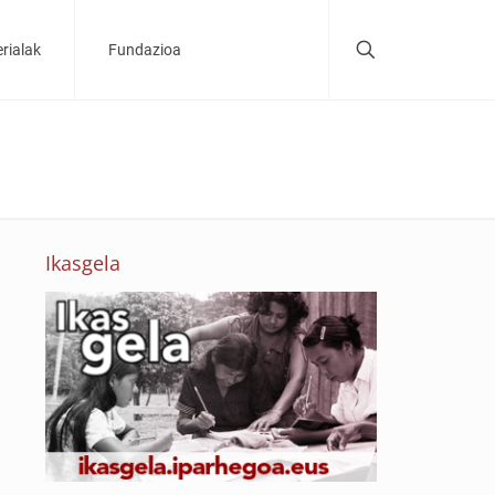
rialak
Fundazioa
Ikasgela