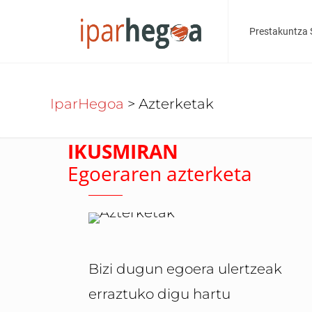
Prestakuntza 
IparHegoa
>
Azterketak
IKUSMIRAN
Egoeraren azterketa
Bizi dugun egoera ulertzeak
erraztuko digu hartu