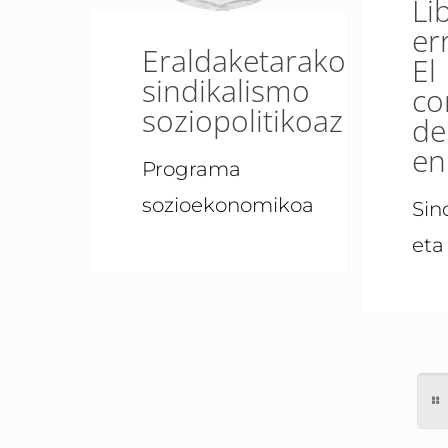
Li
er
Eraldaketarako
El
sindikalismo
co
soziopolitikoaz
de
en
Programa
sozioekonomikoa
Sin
eta