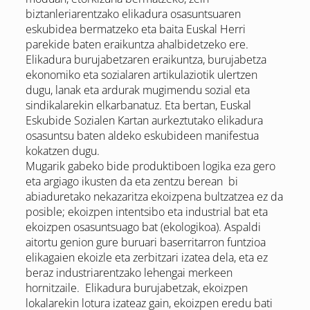
biztanleriarentzako elikadura osasuntsuaren
eskubidea bermatzeko eta baita Euskal Herri
parekide baten eraikuntza ahalbidetzeko ere.
Elikadura burujabetzaren eraikuntza, burujabetza
ekonomiko eta sozialaren artikulaziotik ulertzen
dugu, lanak eta ardurak mugimendu sozial eta
sindikalarekin elkarbanatuz. Eta bertan, Euskal
Eskubide Sozialen Kartan aurkeztutako elikadura
osasuntsu baten aldeko eskubideen manifestua
kokatzen dugu.
Mugarik gabeko bide produktiboen logika eza gero
eta argiago ikusten da eta zentzu berean bi
abiaduretako nekazaritza ekoizpena bultzatzea ez da
posible; ekoizpen intentsibo eta industrial bat eta
ekoizpen osasuntsuago bat (ekologikoa). Aspaldi
aitortu genion gure buruari baserritarron funtzioa
elikagaien ekoizle eta zerbitzari izatea dela, eta ez
beraz industriarentzako lehengai merkeen
hornitzaile. Elikadura burujabetzak, ekoizpen
lokalarekin lotura izateaz gain, ekoizpen eredu bati