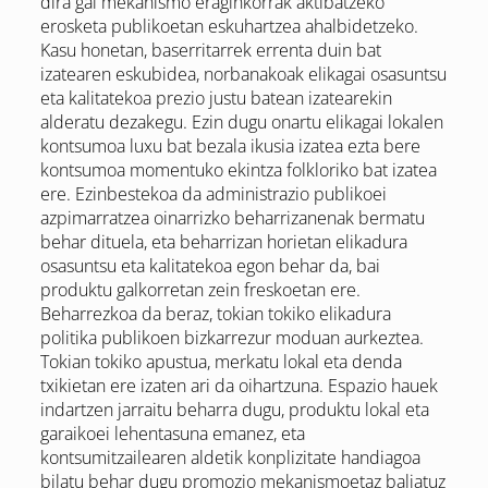
dira gai mekanismo eraginkorrak aktibatzeko
erosketa publikoetan eskuhartzea ahalbidetzeko.
Kasu honetan, baserritarrek errenta duin bat
izatearen eskubidea, norbanakoak elikagai osasuntsu
eta kalitatekoa prezio justu batean izatearekin
alderatu dezakegu. Ezin dugu onartu elikagai lokalen
kontsumoa luxu bat bezala ikusia izatea ezta bere
kontsumoa momentuko ekintza folkloriko bat izatea
ere. Ezinbestekoa da administrazio publikoei
azpimarratzea oinarrizko beharrizanenak bermatu
behar dituela, eta beharrizan horietan elikadura
osasuntsu eta kalitatekoa egon behar da, bai
produktu galkorretan zein freskoetan ere.
Beharrezkoa da beraz, tokian tokiko elikadura
politika publikoen bizkarrezur moduan aurkeztea.
Tokian tokiko apustua, merkatu lokal eta denda
txikietan ere izaten ari da oihartzuna. Espazio hauek
indartzen jarraitu beharra dugu, produktu lokal eta
garaikoei lehentasuna emanez, eta
kontsumitzailearen aldetik konplizitate handiagoa
bilatu behar dugu promozio mekanismoetaz baliatuz