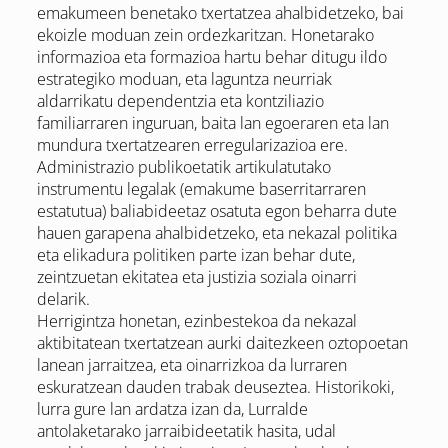
emakumeen benetako txertatzea ahalbidetzeko, bai
ekoizle moduan zein ordezkaritzan. Honetarako
informazioa eta formazioa hartu behar ditugu ildo
estrategiko moduan, eta laguntza neurriak
aldarrikatu dependentzia eta kontziliazio
familiarraren inguruan, baita lan egoeraren eta lan
mundura txertatzearen erregularizazioa ere.
Administrazio publikoetatik artikulatutako
instrumentu legalak (emakume baserritarraren
estatutua) baliabideetaz osatuta egon beharra dute
hauen garapena ahalbidetzeko, eta nekazal politika
eta elikadura politiken parte izan behar dute,
zeintzuetan ekitatea eta justizia soziala oinarri
delarik.
Herrigintza honetan, ezinbestekoa da nekazal
aktibitatean txertatzean aurki daitezkeen oztopoetan
lanean jarraitzea, eta oinarrizkoa da lurraren
eskuratzean dauden trabak deuseztea. Historikoki,
lurra gure lan ardatza izan da, Lurralde
antolaketarako jarraibideetatik hasita, udal