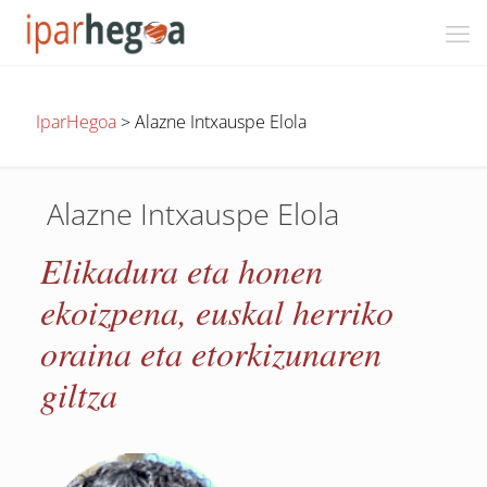
IparHegoa
>
Alazne Intxauspe Elola
Alazne Intxauspe Elola
Elikadura eta honen
ekoizpena, euskal herriko
oraina eta etorkizunaren
giltza