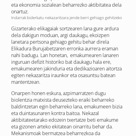
eta ekonomia sozialean beharrezko aktibitatea dela
onartuz.
Indarrak biderkatu nekazaritzara jende berri gehiago gehitzeko
Gizarterako elikagaiak sortzearen lana gure ardura
dela dakigun moduan, argi daukagu, ekoizpen
lanetara pertsona gehiago gehitu behar direla
Elikadura Burujabetzaren erronka aurrera eraman
nahi badugu. Lan honetan, emakumearen lanaren
inguruan defizit historiko bat daukagu hala ere,
emakumearen jakinduria eta dedikazioaren aitortza
egiten nekazaritza iraunkor eta osasuntsu batean
mantentzean.
Onarpen honen eskura, azpimarratzen dugu
biolentzia matxista deusezteko eraiki beharreko
baldintzetan egin beharreko lana, emakumeen bizia
eta duintasunaren kontra baitoa. Nekazal
aktibitateetarako edozein txertatze beti emakume
eta gizonen arteko ekitatean oinarritu behar da.
Mekanismoak bermatzea beharrezkoa da