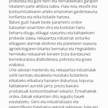
probestea eta gure herri eta herrialdeetako garapen
lokalaren parte aktiboa izatea. Hala nola, ekoizle eta
kontsumitzailearen arteko erlazioetan gardentasuna,
konfiantza eta etika bidaide hartzea.
Balore guzti hauek beste parametro orokor
batzuetan oinarritzen dira eta kontutan hartu
beharra ditugu, elikagai osasuntsu eta kalitatekoen
probesle izatea, nekazaritza industriak sorturiko
elikagaien alarmak ekidinez eta planetaren osasuna
agroekologiaren bitartez bermatuz eta Hegoaldeko
herrietako nekazariek beraien bizia duintasunez
berreskuratzea ahalbidetzea, pobrezia eta gosea
ezabatuz.
Urte askotan mantendu da, nekazaritza industrialak
soilik bermatu dezakeela munduko biztanleria
elikatzeko elikadura hainaren diskurtsoa, kopurua
kalitatearen aurretik jarriz, prezio baxuko
produktuak kontsumitzaileari eskainiz. Errealitateak
ordea, datuak eskaintzen ditu argudio hauek
ezeztatzeko. Gero eta industrializazio eta
intentsifikazio handiagoa nekazal sektorean, hare eta