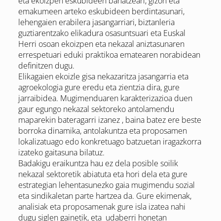
eta ekoizpen eskubideen banatzeari, gizon eta
emakumeen arteko eskubideen berdintasunari,
lehengaien erabilera jasangarriari, biztanleria
guztiarentzako elikadura osasuntsuari eta Euskal
Herri osoan ekoizpen eta nekazal aniztasunaren
errespetuari eduki praktikoa ematearen norabidean
definitzen dugu.
Elikagaien ekoizle gisa nekazaritza jasangarria eta
agroekologia gure eredu eta zientzia dira, gure
jarraibidea. Mugimenduaren karakterizazioa duen
gaur egungo nekazal sektoreko antolamendu
maparekin bateragarri izanez , baina batez ere beste
borroka dinamika, antolakuntza eta proposamen
lokalizatuago edo konkretuago batzuetan iragazkorra
izateko gaitasuna bilatuz.
Badakigu eraikuntza hau ez dela posible soilik
nekazal sektoretik abiatuta eta hori dela eta gure
estrategian lehentasunezko gaia mugimendu sozial
eta sindikaletan parte hartzea da. Gure ekimenak,
analisiak eta proposamenak gure isla izatea nahi
dugu siglen gainetik, eta udaberri honetan