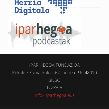
IPAR HEGOA FUNDAZIOA
Rekalde Zumarkalea, 62 -behea P.K. 48010
BILBO
BIZKAIA
info@iparhegoa.eus