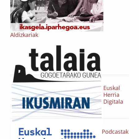
Aldizkariak
Euskal
Herria
Digitala
Podcastak