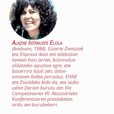
Alazne Intxauspe Elola
(Andoain, 1984). Gizarte Zientziak
eta Enpresa ikasi eta telebistan
lanean hasi arren, bizimodua
aldatzeko apustua egin, eta
baserrira itzuli zen, aiton-
amonen bidea jarraituz. EHNE
eta Etxaldeko kide da, eta iazko
udan Derion burutu zen Via
Campesinaren VII. Nazioarteko
Konferentziaren prestaketan
aritu zen burubelarri.