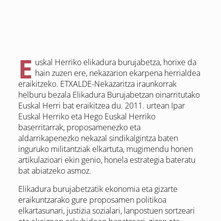
E
uskal Herriko elikadura burujabetza, horixe da
hain zuzen ere, nekazarion ekarpena herrialdea
eraikitzeko. ETXALDE-Nekazaritza iraunkorrak
helburu bezala Elikadura Burujabetzan oinarritutako
Euskal Herri bat eraikitzea du. 2011. urtean Ipar
Euskal Herriko eta Hego Euskal Herriko
baserritarrak, proposamenezko eta
aldarrikapenezko nekazal sindikalgintza baten
inguruko militantziak elkartuta, mugimendu honen
artikulazioari ekin genio, honela estrategia bateratu
bat abiatzeko asmoz.
Elikadura burujabetzatik ekonomia eta gizarte
eraikuntzarako gure proposamen politikoa
elkartasunari, justizia sozialari, lanpostuen sortzeari