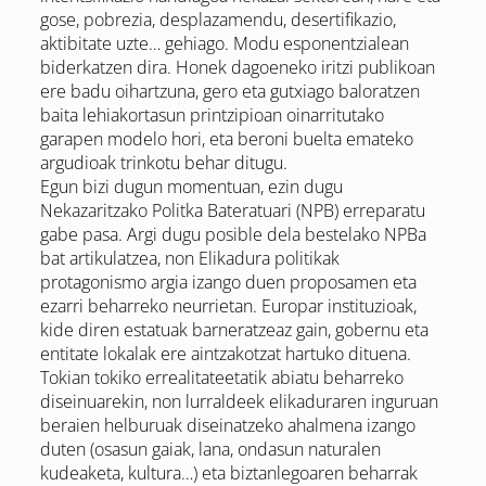
gose, pobrezia, desplazamendu, desertifikazio,
aktibitate uzte… gehiago. Modu esponentzialean
biderkatzen dira. Honek dagoeneko iritzi publikoan
ere badu oihartzuna, gero eta gutxiago baloratzen
baita lehiakortasun printzipioan oinarritutako
garapen modelo hori, eta beroni buelta emateko
argudioak trinkotu behar ditugu.
Egun bizi dugun momentuan, ezin dugu
Nekazaritzako Politka Bateratuari (NPB) erreparatu
gabe pasa. Argi dugu posible dela bestelako NPBa
bat artikulatzea, non Elikadura politikak
protagonismo argia izango duen proposamen eta
ezarri beharreko neurrietan. Europar instituzioak,
kide diren estatuak barneratzeaz gain, gobernu eta
entitate lokalak ere aintzakotzat hartuko dituena.
Tokian tokiko errealitateetatik abiatu beharreko
diseinuarekin, non lurraldeek elikaduraren inguruan
beraien helburuak diseinatzeko ahalmena izango
duten (osasun gaiak, lana, ondasun naturalen
kudeaketa, kultura…) eta biztanlegoaren beharrak