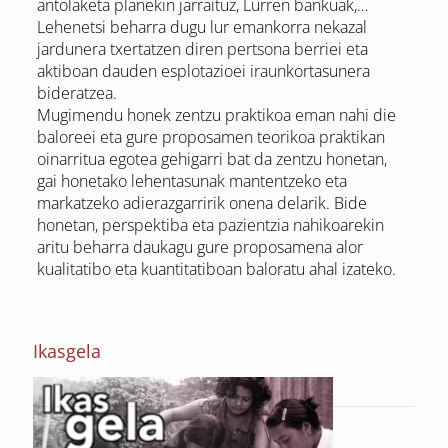
antolaketa planekin jarraituz, Lurren bankuak,…
Lehenetsi beharra dugu lur emankorra nekazal
jardunera txertatzen diren pertsona berriei eta
aktiboan dauden esplotazioei iraunkortasunera
bideratzea.
Mugimendu honek zentzu praktikoa eman nahi die
baloreei eta gure proposamen teorikoa praktikan
oinarritua egotea gehigarri bat da zentzu honetan,
gai honetako lehentasunak mantentzeko eta
markatzeko adierazgarririk onena delarik. Bide
honetan, perspektiba eta pazientzia nahikoarekin
aritu beharra daukagu gure proposamena alor
kualitatibo eta kuantitatiboan baloratu ahal izateko.
Ikasgela