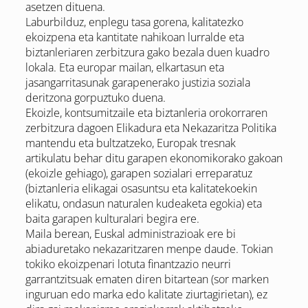
asetzen dituena.
Laburbilduz, enplegu tasa gorena, kalitatezko
ekoizpena eta kantitate nahikoan lurralde eta
biztanleriaren zerbitzura gako bezala duen kuadro
lokala. Eta europar mailan, elkartasun eta
jasangarritasunak garapenerako justizia soziala
deritzona gorpuztuko duena.
Ekoizle, kontsumitzaile eta biztanleria orokorraren
zerbitzura dagoen Elikadura eta Nekazaritza Politika
mantendu eta bultzatzeko, Europak tresnak
artikulatu behar ditu garapen ekonomikorako gakoan
(ekoizle gehiago), garapen sozialari erreparatuz
(biztanleria elikagai osasuntsu eta kalitatekoekin
elikatu, ondasun naturalen kudeaketa egokia) eta
baita garapen kulturalari begira ere.
Maila berean, Euskal administrazioak ere bi
abiaduretako nekazaritzaren menpe daude. Tokian
tokiko ekoizpenari lotuta finantzazio neurri
garrantzitsuak ematen diren bitartean (sor marken
inguruan edo marka edo kalitate ziurtagirietan), ez