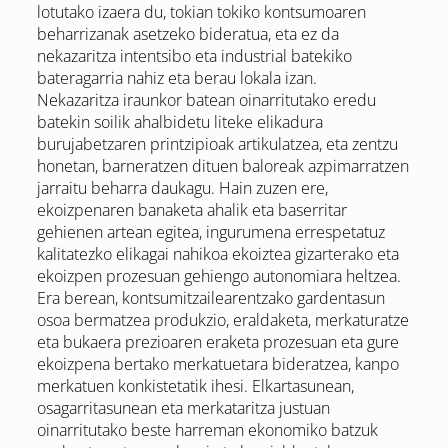
lotutako izaera du, tokian tokiko kontsumoaren
beharrizanak asetzeko bideratua, eta ez da
nekazaritza intentsibo eta industrial batekiko
bateragarria nahiz eta berau lokala izan.
Nekazaritza iraunkor batean oinarritutako eredu
batekin soilik ahalbidetu liteke elikadura
burujabetzaren printzipioak artikulatzea, eta zentzu
honetan, barneratzen dituen baloreak azpimarratzen
jarraitu beharra daukagu. Hain zuzen ere,
ekoizpenaren banaketa ahalik eta baserritar
gehienen artean egitea, ingurumena errespetatuz
kalitatezko elikagai nahikoa ekoiztea gizarterako eta
ekoizpen prozesuan gehiengo autonomiara heltzea.
Era berean, kontsumitzailearentzako gardentasun
osoa bermatzea produkzio, eraldaketa, merkaturatze
eta bukaera prezioaren eraketa prozesuan eta gure
ekoizpena bertako merkatuetara bideratzea, kanpo
merkatuen konkistetatik ihesi. Elkartasunean,
osagarritasunean eta merkataritza justuan
oinarritutako beste harreman ekonomiko batzuk