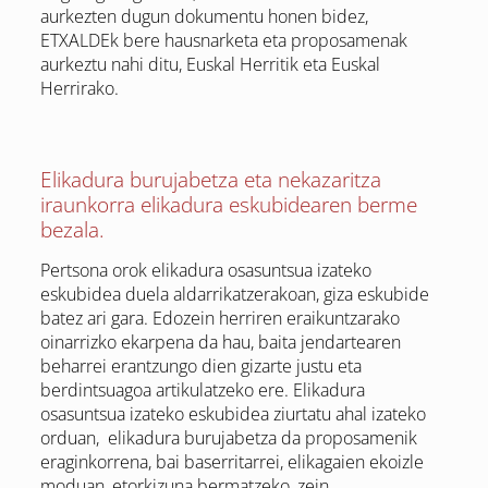
aurkezten dugun dokumentu honen bidez,
ETXALDEk bere hausnarketa eta proposamenak
aurkeztu nahi ditu, Euskal Herritik eta Euskal
Herrirako.
Elikadura burujabetza eta nekazaritza
iraunkorra elikadura eskubidearen berme
bezala.
Pertsona orok elikadura osasuntsua izateko
eskubidea duela aldarrikatzerakoan, giza eskubide
batez ari gara. Edozein herriren eraikuntzarako
oinarrizko ekarpena da hau, baita jendartearen
beharrei erantzungo dien gizarte justu eta
berdintsuagoa artikulatzeko ere. Elikadura
osasuntsua izateko eskubidea ziurtatu ahal izateko
orduan, elikadura burujabetza da proposamenik
eraginkorrena, bai baserritarrei, elikagaien ekoizle
moduan, etorkizuna bermatzeko, zein