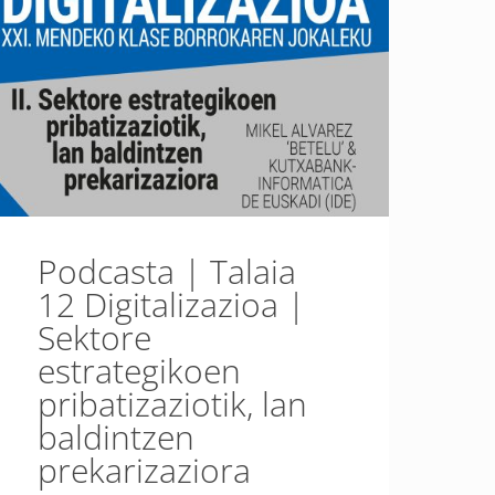
Podcasta | Talaia
12 Digitalizazioa |
Sektore
estrategikoen
pribatizaziotik, lan
baldintzen
prekarizaziora