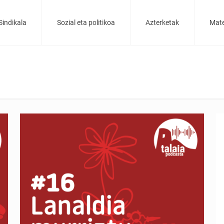
Sindikala
Sozial eta politikoa
Azterketak
Mate