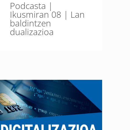
Podcasta |
Ikusmiran 08 | Lan
baldintzen
dualizazioa