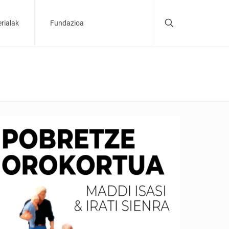
rialak
Fundazioa