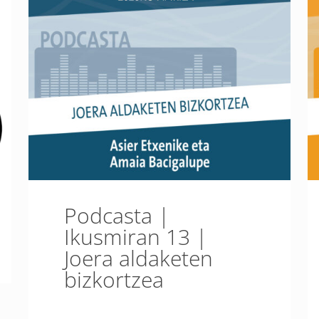
Podcasta |
Ikusmiran 13 |
Joera aldaketen
bizkortzea