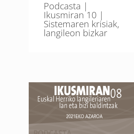
Podcasta |
Ikusmiran 10 |
Sistemaren krisiak,
langileon bizkar