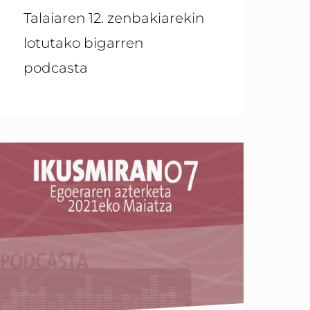
Talaiaren 12. zenbakiarekin
lotutako bigarren
podcasta