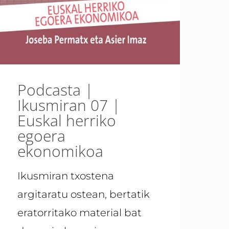
Podcasta |
Ikusmiran 07 |
Euskal herriko
egoera
ekonomikoa
Ikusmiran txostena
argitaratu ostean, bertatik
eratorritako material bat