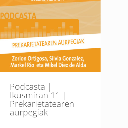
Podcasta |
Ikusmiran 11 |
Prekarietatearen
aurpegiak