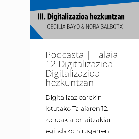
Podcasta | Talaia
12 Digitalizazioa |
Digitalizazioa
hezkuntzan
Digitalizazioarekin
lotutako Talaiaren 12.
zenbakiaren aitzakian
egindako hirugarren