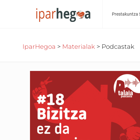
Prestakuntza 
IparHegoa
>
Materialak
>
Podcastak