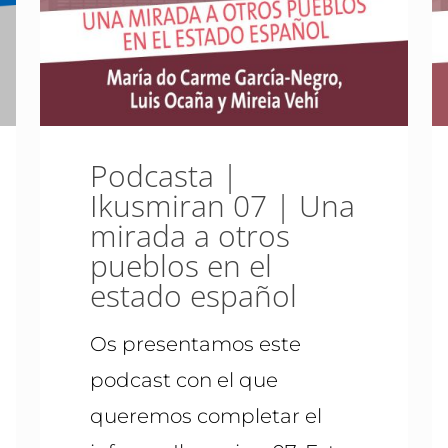
Podcasta |
Ikusmiran 07 | Una
mirada a otros
pueblos en el
estado español
Os presentamos este
podcast con el que
queremos completar el