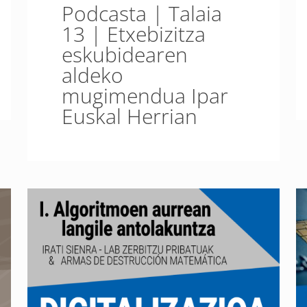
Podcasta | Talaia
13 | Etxebizitza
eskubidearen
aldeko
mugimendua Ipar
Euskal Herrian