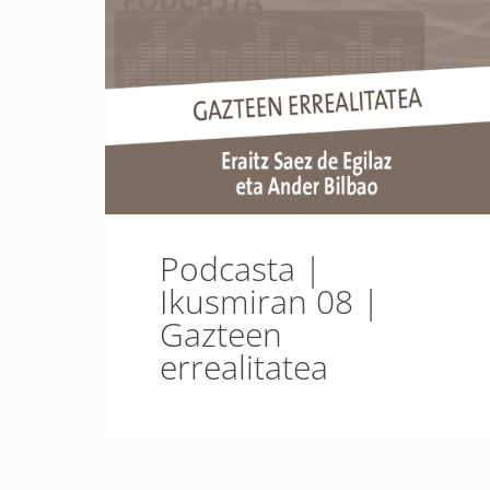
Podcasta |
Ikusmiran 08 |
Gazteen
errealitatea