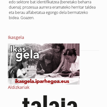
edo sektore bat identifikatzea (benetako beharra
duena); prozesua aurrera eramateko herritar taldea
eta berau alfabetatua egongo dela bermatzeko
bidea. Goazen.
Ikasgela
Aldizkariak