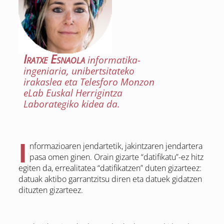
Iratxe Esnaola
informatika-
ingeniaria, unibertsitateko
irakaslea eta Telesforo Monzon
eLab Euskal Herrigintza
Laborategiko kidea da.
I
nformazioaren jendartetik, jakintzaren jendartera
pasa omen ginen. Orain gizarte “datifikatu”-ez hitz
egiten da, errealitatea “datifikatzen” duten gizarteez:
datuak aktibo garrantzitsu diren eta datuek gidatzen
dituzten gizarteez.