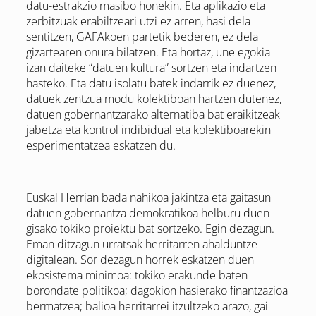
datu-estrakzio masibo honekin. Eta aplikazio eta
zerbitzuak erabiltzeari utzi ez arren, hasi dela
sentitzen, GAFAkoen partetik bederen, ez dela
gizartearen onura bilatzen. Eta hortaz, une egokia
izan daiteke “datuen kultura” sortzen eta indartzen
hasteko. Eta datu isolatu batek indarrik ez duenez,
datuek zentzua modu kolektiboan hartzen dutenez,
datuen gobernantzarako alternatiba bat eraikitzeak
jabetza eta kontrol indibidual eta kolektiboarekin
esperimentatzea eskatzen du.
Euskal Herrian bada nahikoa jakintza eta gaitasun
datuen gobernantza demokratikoa helburu duen
gisako tokiko proiektu bat sortzeko. Egin dezagun.
Eman ditzagun urratsak herritarren ahalduntze
digitalean. Sor dezagun horrek eskatzen duen
ekosistema minimoa: tokiko erakunde baten
borondate politikoa; dagokion hasierako finantzazioa
bermatzea; balioa herritarrei itzultzeko arazo, gai