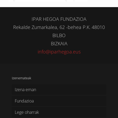
IPAR HEGOA FUNDAZIOA
Rekalde Zumarkalea, 62 -behea P.K. 48010
BILBO
BIZKAIA
info@iparhegoa.eus
Izenemateak
Izena eman
Fundazioa
Lege oharrak