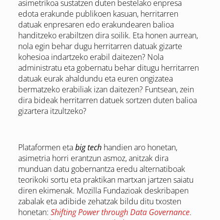
asimetrikoa sustatzen duten bestelako enpresa
edota erakunde publikoen kasuan, herritarren
datuak enpresaren edo erakundearen balioa
handitzeko erabiltzen dira soilik. Eta honen aurrean,
nola egin behar dugu herritarren datuak gizarte
kohesioa indartzeko erabil daitezen? Nola
administratu eta gobernatu behar ditugu herritarren
datuak eurak ahaldundu eta euren ongizatea
bermatzeko erabiliak izan daitezen? Funtsean, zein
dira bideak herritarren datuek sortzen duten balioa
gizartera itzultzeko?
Plataformen eta
big tech
handien aro honetan,
asimetria horri erantzun asmoz, anitzak dira
munduan datu gobernantza eredu alternatiboak
teorikoki sortu eta praktikan martxan jartzen saiatu
diren ekimenak. Mozilla Fundazioak deskribapen
zabalak eta adibide zehatzak bildu ditu txosten
honetan:
Shifting Power through Data Governance
.