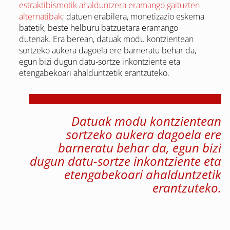
estraktibismotik ahalduntzera eramango gaituzten
alternatib
ak
; datuen erabilera, monetizazio eskema
batetik, beste helburu batzuetara eramango
dutenak. Era berean, datuak modu kontzientean
sortzeko aukera dagoela ere barneratu behar da,
egun bizi dugun datu-sortze inkontziente eta
etengabekoari ahalduntzetik erantzuteko.
Datuak modu kontzientean
sortzeko aukera dagoela ere
barneratu behar da, egun bizi
dugun datu-sortze inkontziente eta
etengabekoari ahalduntzetik
erantzuteko.