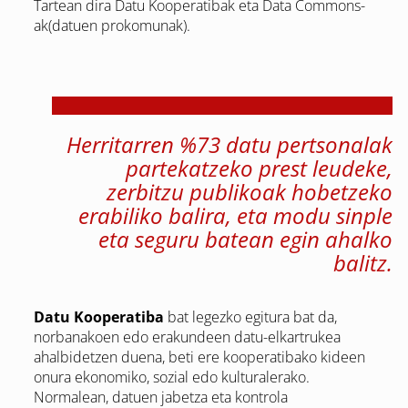
Tartean dira Datu Kooperatibak eta Data Commons-
ak(datuen prokomunak).
Herritarren %73 datu pertsonalak
partekatzeko prest leudeke,
zerbitzu publikoak hobetzeko
erabiliko balira, eta modu sinple
eta seguru batean egin ahalko
balitz.
D
atu Kooperatiba
bat legezko egitura bat da,
norbanakoen edo erakundeen datu-elkartrukea
ahalbidetzen duena, beti ere kooperatibako kideen
onura ekonomiko, sozial edo kulturalerako.
Normalean, datuen jabetza eta kontrola