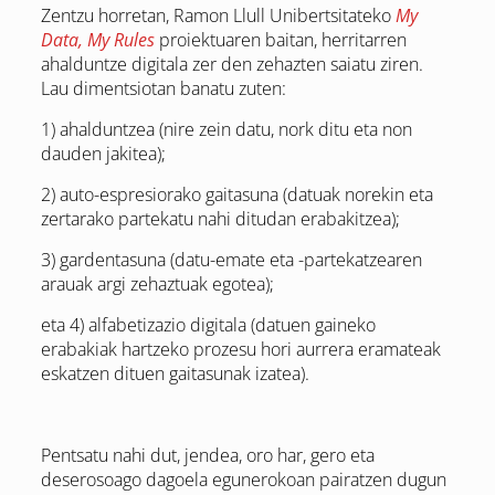
Zentzu horretan, Ramon Llull Unibertsitateko
My
Data, My Rules
proiektuaren baitan,
herritarren
ahalduntze digitala zer den zehazten saiatu ziren.
Lau dimentsiotan banatu zuten:
1) ahalduntzea (nire zein datu, nork ditu eta non
dauden jakitea);
2) auto-espresiorako gaitasuna (datuak norekin eta
zertarako partekatu nahi ditudan erabakitzea);
3) gardentasuna (datu-emate eta -partekatzearen
arauak argi zehaztuak egotea);
eta 4) alfabetizazio digitala (datuen gaineko
erabakiak hartzeko prozesu hori aurrera eramateak
eskatzen dituen gaitasunak izatea).
Pentsatu nahi dut, jendea, oro har, gero eta
deserosoago dagoela egunerokoan pairatzen dugun