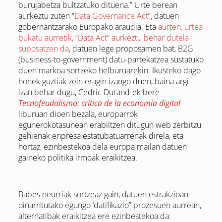
burujabetza bultzatuko dituena.” Urte berean
aurkeztu zuten “
Data Governance Act
”, datuen
gobernantzarako Europako araudia. Eta
aurten, urtea
bukatu aurretik, “Data Act” aurkeztu behar dutela
suposatzen da
, datuen lege proposamen bat, B2G
(business-to-government) datu-partekatzea sustatuko
duen markoa sortzeko helburuarekin. Ikusteko dago
honek guztiak zein eragin izango duen, baina argi
izan behar dugu, Cédric Durand-ek bere
Tecnofeudalismo: crítica de la economía digital
liburuan dioen bezala, europarrok
egunerokotasunean erabiltzen ditugun web zerbitzu
gehienak enpresa estatubatuarrenak direla, eta
hortaz, ezinbestekoa dela europa mailan datuen
gaineko politika irmoak eraikitzea.
Babes neurriak sortzeaz gain, datuen estrakzioan
oinarritutako egungo ‘datifikazio” prozesuen aurrean,
alternatibak eraikitzea ere ezinbestekoa da: