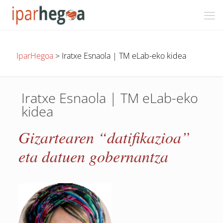
IparHegoa
>
Iratxe Esnaola | TM eLab-eko kidea
Iratxe Esnaola | TM eLab-eko
kidea
Gizartearen “datifikazioa”
eta datuen gobernantza