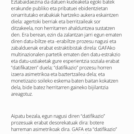
Eztabaidaezina da datuen kudeaketa egoki batek
erakunde publiko eta pribatuei ebidentzietan
oinarritutako erabakiak hartzeko aukera eskaintzen
diela: agertoki berriak eta berritzaileak sor
ditzakeela, non herritarren ahalduntzea sustatzen
den. Era berean, ezin da zalantzan jarri egun ematen
diren datu-biltze eta -erabiltze prozesu nagusi eta
zabalduenak erabat estraktibistak direla: GAFAko
multinazionalen partetik ematen den datu-estrakzio
eta datu-ustiaketak gure esperientzia soziala erabat
“datifikatzen” duela; “datifikazio” prozesu horren
izaera asimetrikoa eta baztertzailea dela; eta
monetizazio soileko eskema baten baitan kokatzen
dela, bide batez herritarren gaineko bijilantzia
areagotuz.
Aipatu bezala, egun nagusi diren “datifikazio”
prozesuak erabat desorekatuak dira: botere
harreman asimetrikoak dira. GAFA eta “datifikazio”