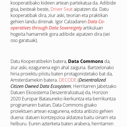
kooperatibako kideen artean partekatua da. Adibide
gisa, besteak beste,
Driver Seat
aipatzen da. Datu
kooperatibak dira, ziur aski, teorian eta praktikan
gehien landu direnak. Igor Calzadaren
Data Co-
operatives through Data Sovereignty
artikuluan
hogeita hamarretik gora adibide aipatzen dira (sei
oso garatuak).
Datu Kooperatibekin batera,
Data Commons
da,
ziur aski, ezagunena egin ahal zaiguna. Bartzelonako
hiria proiektu pilotu baten protagonistetako bat da,
Amsterdamekin batera.
DECODE
(
Desentralized
Citizen Owned Data Ecosystem
; Herritarren Jabetzako
Datuen Ekosistema Deszentralizatua) da, Horizon
2020 Europar Batasuneko ikerkuntza eta berrikuntza
programaren baitan, Data Commons gisako
proiektuen artean ezagunena, edota anbizio gehien
duena: datuen kontzepzioa aldatzea baitu oinarri eta
helburu. Euren azterketa baten arabera, herritarren