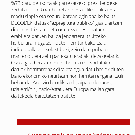
%73 datu pertsonalak partekatzeko prest leudeke,
zerbitzu publikoak hobetzeko erabiliko balira, eta
modu sinple eta seguru batean egin ahalko balitz.
DECODEk, datuak “azpiegitura publiko” gisa ulertzen
ditu, elektrizitatea eta ura bezala. Eta datuen
erabilera datuen balioa jendartera itzultzeko
helburura mugatzen dute, herritar bakoitzak,
indibidualki eta kolektiboki, zein datu pribatu
mantendu eta zein partekatu erabaki dezakeelarik.
Oso argi adierazten dute: herritarrek sortutako
datuak herritarrenak dira eta egun datu horiek duten
balio ekonomiko neurtezin hori herritarrengana itzuli
behar da. Anbizio handikoa da, aipatu dudanez,
udalerri/hiri, nazio/estatu eta Europa mailan gara
daitekeela baieztatzen baitute.