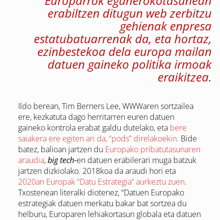
Europarrok egunerokotasunean
erabiltzen ditugun web zerbitzu
gehienak enpresa
estatubatuarrenak da, eta hortaz,
ezinbestekoa dela europa mailan
datuen gaineko politika irmoak
eraikitzea.
Ildo berean, Tim Berners Lee, WWWaren sortzailea
ere, kezkatuta dago herritarren euren datuen
gaineko kontrola erabat galdu dutelako, eta
bere
saiakera ere egiten ari da, “pods” direlakoekin
. Bide
batez, balioan jartzen du
Europako pribatutasunaren
araudia
,
big tech-
en datuen erabilerari muga batzuk
jartzen dizkiolako. 2018koa da araudi hori eta
2020an Europak “Datu Estrategia” aurkeztu zuen
.
Txostenean literalki diotenez, “Datuen Europako
estrategiak datuen merkatu bakar bat sortzea du
helburu, Europaren lehiakortasun globala eta datuen