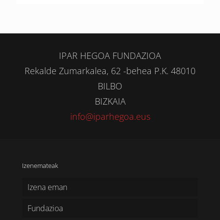
IPAR HEGOA FUNDAZIOA
Rekalde Zumarkalea, 62 -behea P.K. 48010
BILBO
BIZKAIA
info@iparhegoa.eus
Izenemateak
Izena eman
Fundazioa