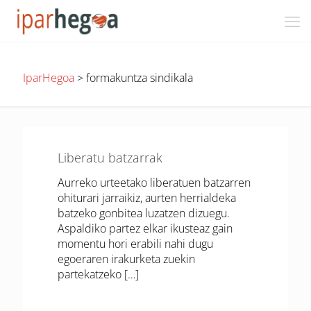
IparHegoa
>
formakuntza sindikala
Liberatu batzarrak
Aurreko urteetako liberatuen batzarren
ohiturari jarraikiz, aurten herrialdeka
batzeko gonbitea luzatzen dizuegu.
Aspaldiko partez elkar ikusteaz gain
momentu hori erabili nahi dugu
egoeraren irakurketa zuekin
partekatzeko
[…]