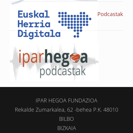
Podcastak
IPAR HEGOA FUNDAZIOA
Rekalde Zumarkalea, 62 -behea P.K. 48010
BILBO
BIZKAIA