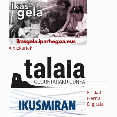
Aldizkariak
Euskal
Herria
Digitala