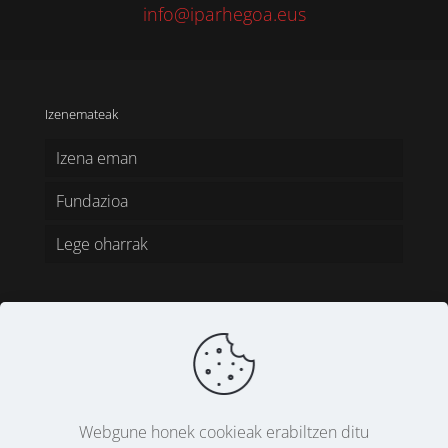
info@iparhegoa.eus
Izenemateak
Izena eman
Fundazioa
Lege oharrak
CC - Creative Commons | Aitortu-
Webgune honek cookieak erabiltzen ditu
PartekatuBerdin