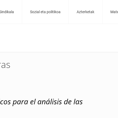
Sindikala
Sozial eta politikoa
Azterketak
Mate
ras
cos para el a
nálisis de las