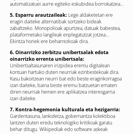
automatizatuei aurre egiteko eskubidea borrokatzea...
5. Esparru arautzaileak:
Lege aldaketetan ere
eragin daiteke alternatibak sortzeko bideak
zabaltzeko. Monopolioak apurtzea, datuak babestea,
plataformetako langileak enplegatutzat jotzea...
Ekintza horiek ere beharrezkoak dira.
6. Oinarrizko zerbitzu unibertsalak edota
oinarrizko errenta unibertsala:
Unibertsaltasunaren irizpidea eremu digitalean
kontuan hartuko duten neurriak ezinbestekoak dira.
Kasu bakoitzean neurri bat edo beste eraginkorragoa
izan daiteke, baina beste eremu batzuetan ematen
diren neurriak hemen ere aplikatzea interesgarria
izan daiteke.
7. Kontra-hegemonia kulturala eta hezigarria:
Gardentasuna, lankidetza, gobernantza kolektiboa
lantzen duten eredu teknologiko kritikoak garatu
behar ditugu. Wikipediak edo software askeak