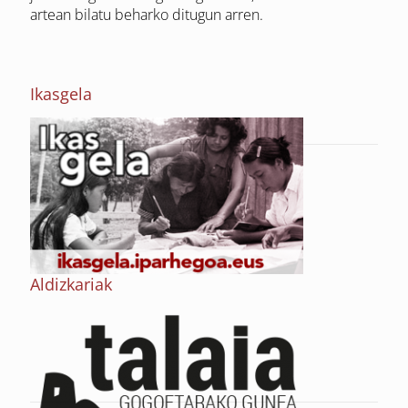
artean bilatu beharko ditugun arren.
Ikasgela
Aldizkariak