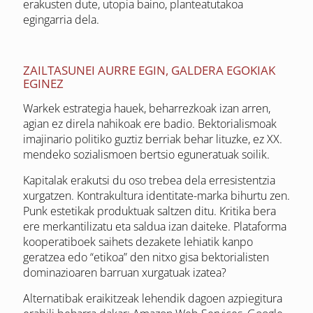
erakusten dute, utopia baino, planteatutakoa
egingarria dela.
ZAILTASUNEI AURRE EGIN, GALDERA EGOKIAK
EGINEZ
Warkek estrategia hauek, beharrezkoak izan arren,
agian ez direla nahikoak ere badio. Bektorialismoak
imajinario politiko guztiz berriak behar lituzke, ez XX.
mendeko sozialismoen bertsio eguneratuak soilik.
Kapitalak erakutsi du oso trebea dela erresistentzia
xurgatzen. Kontrakultura identitate-marka bihurtu zen.
Punk estetikak produktuak saltzen ditu. Kritika bera
ere merkantilizatu eta saldua izan daiteke. Plataforma
kooperatiboek saihets dezakete lehiatik kanpo
geratzea edo “etikoa” den nitxo gisa bektorialisten
dominazioaren barruan xurgatuak izatea?
Alternatibak eraikitzeak lehendik dagoen azpiegitura