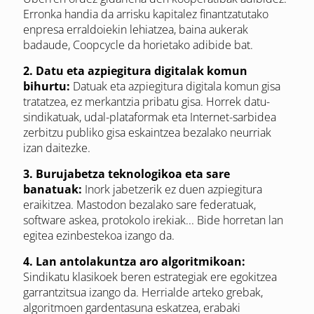
Erronka handia da arrisku kapitalez finantzatutako
enpresa erraldoiekin lehiatzea, baina aukerak
badaude, Coopcycle da horietako adibide bat.
2. Datu eta azpiegitura digitalak komun
bihurtu:
Datuak eta azpiegitura digitala komun gisa
tratatzea, ez merkantzia pribatu gisa. Horrek datu-
sindikatuak, udal-plataformak eta Internet-sarbidea
zerbitzu publiko gisa eskaintzea bezalako neurriak
izan daitezke.
3. Burujabetza teknologikoa eta sare
banatuak:
Inork jabetzerik ez duen azpiegitura
eraikitzea. Mastodon bezalako sare federatuak,
software askea, protokolo irekiak... Bide horretan lan
egitea ezinbestekoa izango da.
4. Lan antolakuntza aro algoritmikoan:
Sindikatu klasikoek beren estrategiak ere egokitzea
garrantzitsua izango da. Herrialde arteko grebak,
algoritmoen gardentasuna eskatzea, erabaki