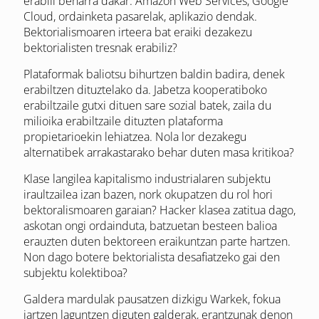
erabili beharra dakar: Amazon Web Services, Google
Cloud, ordainketa pasarelak, aplikazio dendak.
Bektorialismoaren irteera bat eraiki dezakezu
bektorialisten tresnak erabiliz?
Plataformak baliotsu bihurtzen baldin badira, denek
erabiltzen dituztelako da. Jabetza kooperatiboko
erabiltzaile gutxi dituen sare sozial batek, zaila du
milioika erabiltzaile dituzten plataforma
propietarioekin lehiatzea. Nola lor dezakegu
alternatibek arrakastarako behar duten masa kritikoa?
Klase langilea kapitalismo industrialaren subjektu
iraultzailea izan bazen, nork okupatzen du rol hori
bektoralismoaren garaian? Hacker klasea zatitua dago,
askotan ongi ordainduta, batzuetan besteen balioa
erauzten duten bektoreen eraikuntzan parte hartzen.
Non dago botere bektorialista desafiatzeko gai den
subjektu kolektiboa?
Galdera mardulak pausatzen dizkigu Warkek, fokua
jartzen laguntzen diguten galderak, erantzunak denon