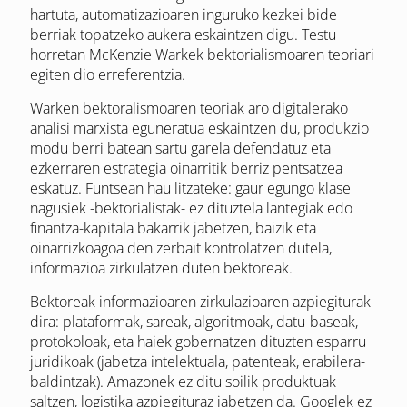
hartuta, automatizazioaren inguruko kezkei bide
berriak topatzeko aukera eskaintzen digu. Testu
horretan McKenzie Warkek bektorialismoaren teoriari
egiten dio erreferentzia.
Warken bektoralismoaren teoriak aro digitalerako
analisi marxista eguneratua eskaintzen du, produkzio
modu berri batean sartu garela defendatuz eta
ezkerraren estrategia oinarritik berriz pentsatzea
eskatuz. Funtsean hau litzateke: gaur egungo klase
nagusiek -bektorialistak- ez dituztela lantegiak edo
finantza-kapitala bakarrik jabetzen, baizik eta
oinarrizkoagoa den zerbait kontrolatzen dutela,
informazioa zirkulatzen duten bektoreak.
Bektoreak informazioaren zirkulazioaren azpiegiturak
dira: plataformak, sareak, algoritmoak, datu-baseak,
protokoloak, eta haiek gobernatzen dituzten esparru
juridikoak (jabetza intelektuala, patenteak, erabilera-
baldintzak). Amazonek ez ditu soilik produktuak
saltzen, logistika azpiegituraz jabetzen da. Googlek ez