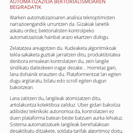
AUTOMATIZAZIOA BEKTORIALISMOAREN
BEGIRADATIK
Warken automatizazioaren analisia teknoptimisten
narrazioengandik urruntzen da. Gizakiak lanetik
askatu ordez, bektorialisten kontrolpeko
automatizazioak hainbat arazo ekartzen dizkigu.
Zelatatzea areagotzen du. Kudeaketa algoritmikoak
tekla-sakaketa guztiak jarraitzen ditu, produktibitatea
denbora errealean kontrolatzen du, zein langile
sindikatu daitezkeen iragar dezake... Horretaz gain,
lana dohainik erauzten du. Plataformentzat lan egiten
dugu argitaratu, bilatu edo scroll egiten dugun
bakoitzean.
Lana zatitzen du, langileak atomizatzen ditu,
antolakuntza kolektiboa zailduz. Uber gidari bakoitza
adibidez teknikoki autonomoa da, kontrolatzen ez
duen plataforma batean beste batzuen aurka lehiatuz.
Sistema automatizatuek langileak berehalakoan
desaktibatu ditzakete, soldata-tarifak algoritmoz doitu,