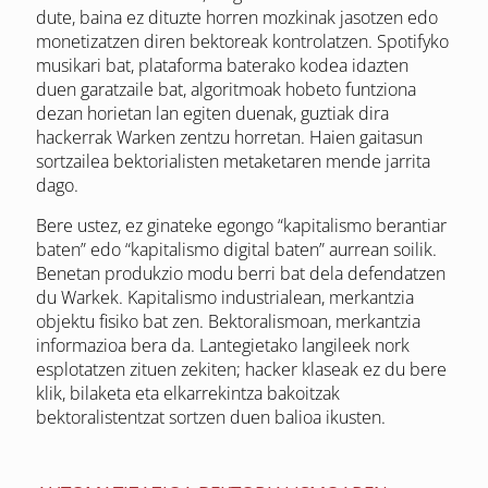
dute, baina ez dituzte horren mozkinak jasotzen edo
monetizatzen diren bektoreak kontrolatzen. Spotifyko
musikari bat, plataforma baterako kodea idazten
duen garatzaile bat, algoritmoak hobeto funtziona
dezan horietan lan egiten duenak, guztiak dira
hackerrak Warken zentzu horretan. Haien gaitasun
sortzailea bektorialisten metaketaren mende jarrita
dago.
Bere ustez, ez ginateke egongo “kapitalismo berantiar
baten” edo “kapitalismo digital baten” aurrean soilik.
Benetan produkzio modu berri bat dela defendatzen
du Warkek. Kapitalismo industrialean, merkantzia
objektu fisiko bat zen. Bektoralismoan, merkantzia
informazioa bera da. Lantegietako langileek nork
esplotatzen zituen zekiten; hacker klaseak ez du bere
klik, bilaketa eta elkarrekintza bakoitzak
bektoralistentzat sortzen duen balioa ikusten.