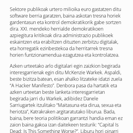
Sektore publikoak urtero milioika euro gastatzen ditu
software berria garatzen, baina askotan tresna horiek
gardentasun eta kontrol demokratikorik gabe sortzen
dira. XXI. mendeko herrialde demokratikoen
azpiegitura kritikoak dira administrazio publikoek
eskaintzen eta erabiltzen dituzten zerbitzu digitalak,
eta horregatik ezinbestekoa da herritarrek tresna
horien funtzionamendua ezagutzea eta kontrolatzea.
Azken urteetako arlo digitalari egin zaizkion begirada
interesgarrienak egin ditu McKenzie Warkek. Aspaldi,
beste bizitza batean, esan ahalko litzateke idatzi zuela
“A Hacker Manifesto”. Denbora pasa da hartatik eta
azken urteetan beste lanketa interesgarrietan
begirada jarri du Warkek, adibidez Danele
Sarriugartek itzulitako “Maitasuna eta dirua, sexua eta
heriotza”, Katrakraken argitaratutako liburua. Bada,
baina, bere teoria politikoan garrantzi handia eman ez
zaion baina gakoa izan daitekeen testurik: “Capital Is
Dead: Is This Something Worse?”. Liburu hori oinarri