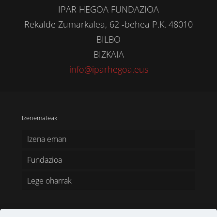
IPAR HEGOA FUNDAZIOA
Rekalde Zumarkalea, 62 -behea P.K. 48010
BILBO
BIZKAIA
info@iparhegoa.eus
Izenemateak
Izena eman
Fundazioa
Lege oharrak