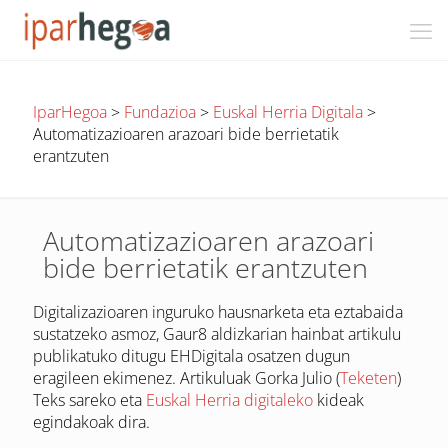
IparHegoa
>
Fundazioa
>
Euskal Herria Digitala
>
Automatizazioaren arazoari bide berrietatik
erantzuten
Automatizazioaren arazoari
bide berrietatik erantzuten
Digitalizazioaren inguruko hausnarketa eta eztabaida
sustatzeko asmoz, Gaur8 aldizkarian hainbat artikulu
publikatuko ditugu EHDigitala osatzen dugun
eragileen ekimenez. Artikuluak Gorka Julio (
Teketen
)
Teks sareko eta
Euskal Herria digitaleko
kideak
egindakoak dira.