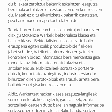
du bilaketa zerbitzua bakarrik eskaintzen, ezagutza
bera nola antolatzen eta eskuratzen den kontrolatzen
du. Metak ez ditu elkarrizketak bakarrik ostatatzen,
giza harremanen mapa kontrolatzen du.
Teoria horren barnean bi klase kontrajarri aurkezten
dizkigu McKenzie Warkek: bektorialista klasea eta
hacker klasea. Bektorialisten klaseak ez du balio-
erauzpena egiten soilik produkzio-bide fisikoen
jabetza bidez, baizik eta informazioaren gaineko
kontrolaren bidez, informazioa bera merkantzia gisa
monetizatuz. Informazioaren zirkulazioa eta
antolamendua, erabiltzaileek sortutako portaera-
datuak, konputazio-azpiegitura, industria-estandar
bihurtzen diren protokoloak eta arauak, arreta bera,
baliabide urri gisa kontrolatzen ditu.
Aldiz, Warkentzat hacker klasea ezagutza-langileek,
sormenari lotutako langileek, garatzaileek, eduki-
sortzaileek osatzen dute; bere lan nagusia informazioa
sortzea duen edozein, alegia. Balio handia sortzen