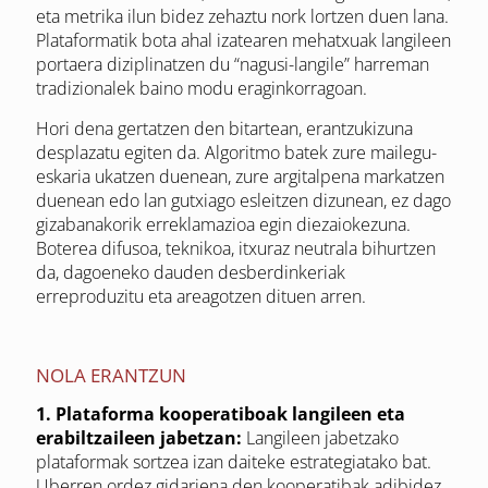
eta metrika ilun bidez zehaztu nork lortzen duen lana.
Plataformatik bota ahal izatearen mehatxuak langileen
portaera diziplinatzen du “nagusi-langile” harreman
tradizionalek baino modu eraginkorragoan.
Hori dena gertatzen den bitartean, erantzukizuna
desplazatu egiten da. Algoritmo batek zure mailegu-
eskaria ukatzen duenean, zure argitalpena markatzen
duenean edo lan gutxiago esleitzen dizunean, ez dago
gizabanakorik erreklamazioa egin diezaiokezuna.
Boterea difusoa, teknikoa, itxuraz neutrala bihurtzen
da, dagoeneko dauden desberdinkeriak
erreproduzitu eta areagotzen dituen arren.
NOLA ERANTZUN
1. Plataforma kooperatiboak langileen eta
erabiltzaileen jabetzan:
Langileen jabetzako
plataformak sortzea izan daiteke estrategiatako bat.
Uberren ordez gidariena den kooperatibak adibidez.