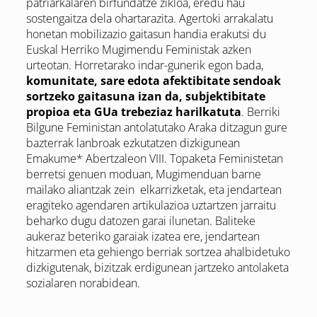
patriarkalaren birfundatze zikloa, eredu hau
sostengaitza dela ohartarazita. Agertoki arrakalatu
honetan mobilizazio gaitasun handia erakutsi du
Euskal Herriko Mugimendu Feministak azken
urteotan. Horretarako indar-gunerik egon bada,
komunitate, sare edota afektibitate sendoak
sortzeko gaitasuna izan da, subjektibitate
propioa eta GUa trebeziaz harilkatuta
. Berriki
Bilgune Feministan antolatutako Araka ditzagun gure
bazterrak lanbroak ezkutatzen dizkigunean
Emakume* Abertzaleon VIII. Topaketa Feministetan
berretsi genuen moduan, Mugimenduan barne
mailako aliantzak zein elkarrizketak, eta jendartean
eragiteko agendaren artikulazioa uztartzen jarraitu
beharko dugu datozen garai ilunetan. Baliteke
aukeraz beteriko garaiak izatea ere, jendartean
hitzarmen eta gehiengo berriak sortzea ahalbidetuko
dizkigutenak, bizitzak erdigunean jartzeko antolaketa
sozialaren norabidean.