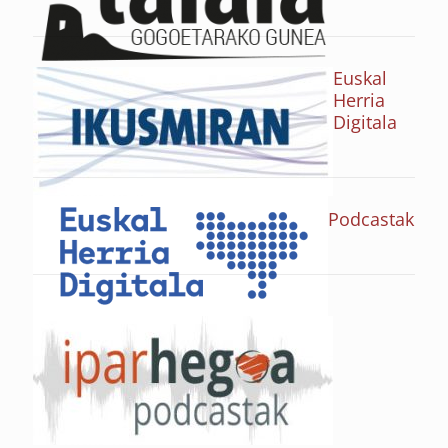
Euskal
Herria
Digitala
Podcastak