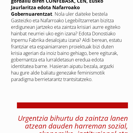
gordailu diren CONFEBASK, CEN, Eusko
Jaurlaritza edota Nafarroako
Gobernuarentzat
. Nola uler daiteke bestela
Gasteizko eta Nafarroako Legebiltzarretan bizitza
erdigunean jartzeko eta zaintza krisiari aurre egiteko
hainbat neurriei uko egin izana? Edota Donostiako
Inpernu Fabrika desalojatu izana? Aldi berean, estatu
frantziar eta espainiarraren proiektuak bizi duten
krisia agerian da inoiz baino gehiago, bere egiturak,
gobernantza eta lurraldetasun eredua edota
identitatea barne. Hasieran aipatu bezala, argazki
hau gure alde baliatu genezake feminismotik
paradigma berrietarantz trantsitatzeko.
Urgentzia bihurtu da zaintza lanen
atzean dauden harreman sozial,