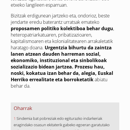
etxeko langileen esparruan.
Bizitzak erdigunean jartzeko eta, ondorioz, beste
jendarte eredu baterantz urratsak emateko
proposamen politiko kolektiboa behar dugu
,
heteropatriarkatuaren, pribatizazioaren,
kapitalismoaren eta kolonialitatearen arrakaletatik
haratago doana.
Urgentzia bihurtu da zaintza
lanen atzean dauden harreman sozial,
ekonomiko, instituzional eta sinbolikoak
sozializazio bidean jartzea. Prozesu hau,
noski, kokatua izan behar da, alegia, Euskal
Herriko errealitate eta borroketatik
abiatu
behar da.
Oharrak
1
Sindemia bat pobreziak edo egiturazko indarkeriak
eragindako osasun ekitaterik gabeko egoeran garatutako