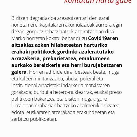
Bizitzen degradazioa areagotzen ari den garai
honetan ere, kapitalaren akumulazioak aurrera egin
dezan, gorputz zehatz batzuk azpiratzen ari dira.
Marko horretan kokatu behar dugu
Covid19aren
aitzakiaz azken hilabeteetan harturiko
erabaki politikoek gordinki azaleratutako
arrazakeria, prekarietatea, emakumeen
aurkako bereizkeria eta herri burujabetzaren
galera
. Horren adibide dira, besteak beste, muga
eta kaleen militarizazioa; abusu polizial eta
instituzional arrazistak; indarkeria matxistaren
gorakada; burbuila hetero-nuklearrak, euskal preso
politikoen bakartzea eta bisiten mugak; gure
lurraldean erabakiak hartzeko ahalmenik ez izatea
edota euskararen atzerakada erakundeetan eta
zerbitzu publikoetan.