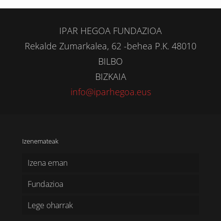
IPAR HEGOA FUNDAZIOA
Rekalde Zumarkalea, 62 -behea P.K. 48010
BILBO
BIZKAIA
info@iparhegoa.eus
Izenemateak
Izena eman
Fundazioa
Lege oharrak