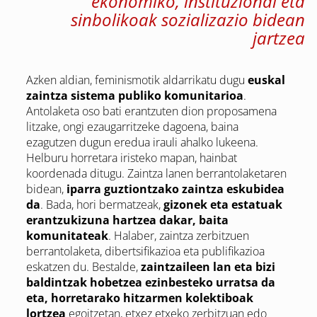
ekonomiko, instituzional eta
sinbolikoak sozializazio bidean
jartzea
Azken aldian, feminismotik aldarrikatu dugu
euskal
zaintza sistema publiko komunitarioa
.
Antolaketa oso bati erantzuten dion proposamena
litzake, ongi ezaugarritzeke dagoena, baina
ezagutzen dugun eredua irauli ahalko lukeena.
Helburu horretara iristeko mapan, hainbat
koordenada ditugu. Zaintza lanen berrantolaketaren
bidean,
iparra guztiontzako zaintza eskubidea
da
. Bada, hori bermatzeak,
gizonek eta estatuak
erantzukizuna hartzea dakar, baita
komunitateak
. Halaber, zaintza zerbitzuen
berrantolaketa, dibertsifikazioa eta publifikazioa
eskatzen du. Bestalde,
zaintzaileen lan eta bizi
baldintzak hobetzea ezinbesteko urratsa da
eta, horretarako hitzarmen kolektiboak
lortzea
egoitzetan, etxez etxeko zerbitzuan edo