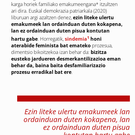
karga horiek familiako emakumeengana* itzultzen
ari dira. Euskal demokrazia patriarkala (2020)
liburuan argi azaltzen denez,
ezin liteke ulertu
emakumeek lan ordainduan duten kokapena,
lan ez ordainduan duten pisua kontutan
1
hartu gabe
. Horregatik,
sindemia
honi
aterabide feminista bat emateko
prozesua,
dimentsio bikoitzekoa izan behar da:
bizitza
eusteko jardueren desmerkantilizazioa eman
behar da, baina baita desfamiliarizazio
prozesu erradikal bat ere
.
Ezin liteke ulertu emakumeek lan
ordainduan duten kokapena, lan
ez ordainduan duten pisua
kontutan hartu gabe