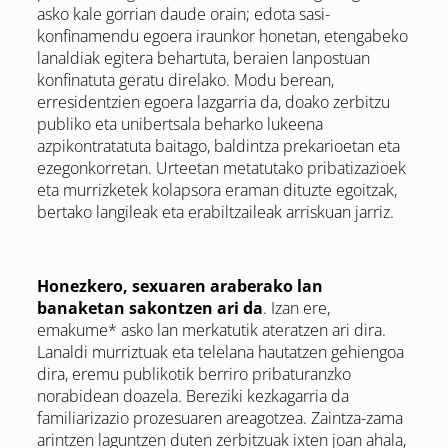
asko kale gorrian daude orain; edota sasi-
konfinamendu egoera iraunkor honetan, etengabeko
lanaldiak egitera behartuta, beraien lanpostuan
konfinatuta geratu direlako. Modu berean,
erresidentzien egoera lazgarria da, doako zerbitzu
publiko eta unibertsala beharko lukeena
azpikontratatuta baitago, baldintza prekarioetan eta
ezegonkorretan. Urteetan metatutako pribatizazioek
eta murrizketek kolapsora eraman dituzte egoitzak,
bertako langileak eta erabiltzaileak arriskuan jarriz.
Honezkero, sexuaren araberako lan
banaketan sakontzen ari da
. Izan ere,
emakume* asko lan merkatutik ateratzen ari dira.
Lanaldi murriztuak eta telelana hautatzen gehiengoa
dira, eremu publikotik berriro pribaturanzko
norabidean doazela. Bereziki kezkagarria da
familiarizazio prozesuaren areagotzea. Zaintza-zama
arintzen laguntzen duten zerbitzuak ixten joan ahala,