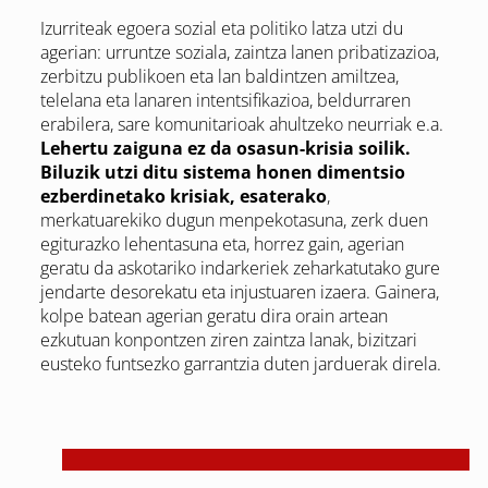
Izurriteak egoera sozial eta politiko latza utzi du
agerian: urruntze soziala, zaintza lanen pribatizazioa,
zerbitzu publikoen eta lan baldintzen amiltzea,
telelana eta lanaren intentsifikazioa, beldurraren
erabilera, sare komunitarioak ahultzeko neurriak e.a.
Lehertu zaiguna ez da osasun-krisia soilik.
Biluzik utzi ditu sistema honen dimentsio
ezberdinetako krisiak, esaterako
,
merkatuarekiko dugun menpekotasuna, zerk duen
egiturazko lehentasuna eta, horrez gain, agerian
geratu da askotariko indarkeriek zeharkatutako gure
jendarte desorekatu eta injustuaren izaera. Gainera,
kolpe batean agerian geratu dira orain artean
ezkutuan konpontzen ziren zaintza lanak, bizitzari
eusteko funtsezko garrantzia duten jarduerak direla.