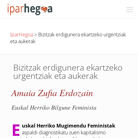
IparHegoa
>
Bizitzak erdigunera ekartzeko urgentziak
eta aukerak
Bizitzak erdigunera ekartzeko
urgentziak eta aukerak
Amaia Zufia Erdozain
Euskal Herriko Bilgune Feminista
E
uskal Herriko Mugimendu Feministak
aspaldi diagnostikatu zuen kapitalismo