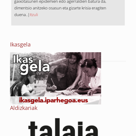
gaixotasunen epidemien edo agerraldien batura da,
dimentsio anitzeko osasun eta gizarte krisia eragiten
duena..|
Itzuli
Ikasgela
Aldizkariak