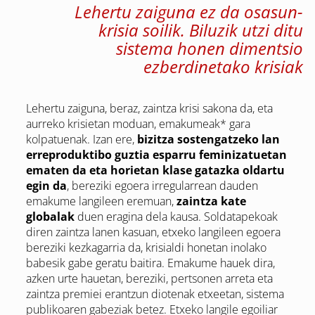
Lehertu zaiguna ez da osasun-
krisia soilik. Biluzik utzi ditu
sistema honen dimentsio
ezberdinetako krisiak
Lehertu zaiguna, beraz, zaintza krisi sakona da, eta
aurreko krisietan moduan, emakumeak* gara
kolpatuenak. Izan ere,
bizitza sostengatzeko lan
erreproduktibo guztia esparru feminizatuetan
ematen da eta horietan klase gatazka oldartu
egin da
, bereziki egoera irregularrean dauden
emakume langileen eremuan,
zaintza kate
globalak
duen eragina dela kausa. Soldatapekoak
diren zaintza lanen kasuan, etxeko langileen egoera
bereziki kezkagarria da, krisialdi honetan inolako
babesik gabe geratu baitira. Emakume hauek dira,
azken urte hauetan, bereziki, pertsonen arreta eta
zaintza premiei erantzun diotenak etxeetan, sistema
publikoaren gabeziak betez. Etxeko langile egoiliar