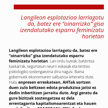
Langileon esplotazioa larriagotu
da, batez ere “oinarrizko” gisa
izendatutako esparru feminizatu
horietan
Langileon esplotazioa larriagotu da, batez ere
“oinarrizko” gisa izendatutako esparru
feminizatu horietan
. Lan ordu luzeak, baldintza
kaxkarrak, segurtasun neurri eskasak eta tentsio
psikologiko sostengaezina dira nagusi. Baina
gobernuek ekonomiaren salbazioa lehenetsi dute.
Hala,
enpresen erreskatean, AHTak sortzen
duen zulo beltzean edota produkzioa jaitsi ez
dadin inbertitzen jarraitu dute. Argi geratu da
gure bizitzak sostengatzea ez dela
errentagarria kapitalismoarentzat eta hauen