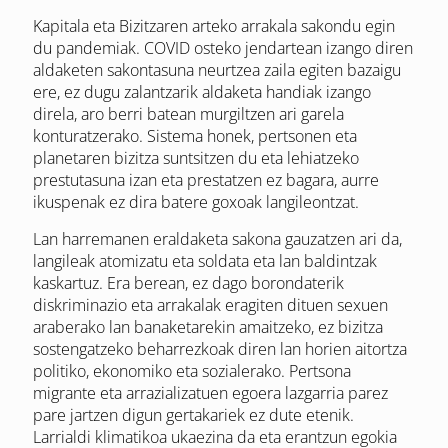
Kapitala eta Bizitzaren arteko arrakala sakondu egin
du pandemiak. COVID osteko jendartean izango diren
aldaketen sakontasuna neurtzea zaila egiten bazaigu
ere, ez dugu zalantzarik aldaketa handiak izango
direla, aro berri batean murgiltzen ari garela
konturatzerako. Sistema honek, pertsonen eta
planetaren bizitza suntsitzen du eta lehiatzeko
prestutasuna izan eta prestatzen ez bagara, aurre
ikuspenak ez dira batere goxoak langileontzat.
Lan harremanen eraldaketa sakona gauzatzen ari da,
langileak atomizatu eta soldata eta lan baldintzak
kaskartuz. Era berean, ez dago borondaterik
diskriminazio eta arrakalak eragiten dituen sexuen
araberako lan banaketarekin amaitzeko, ez bizitza
sostengatzeko beharrezkoak diren lan horien aitortza
politiko, ekonomiko eta sozialerako. Pertsona
migrante eta arrazializatuen egoera lazgarria parez
pare jartzen digun gertakariek ez dute etenik.
Larrialdi klimatikoa ukaezina da eta erantzun egokia