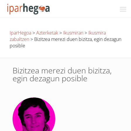
IparHegoa
>
Azterketak
>
Ikusmiran
>
Ikusmira
zabaltzen
>
Bizitzea merezi duen bizitza, egin dezagun
posible
Bizitzea merezi duen bizitza,
egin dezagun posible