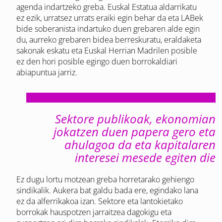
agenda indartzeko greba. Euskal Estatua aldarrikatu
ez ezik, urratsez urrats eraiki egin behar da eta LABek
bide soberanista indartuko duen grebaren alde egin
du, aurreko grebaren bidea berreskuratu, eraldaketa
sakonak eskatu eta Euskal Herrian Madrilen posible
ez den hori posible egingo duen borrokaldiari
abiapuntua jarriz.
Sektore publikoak, ekonomian
jokatzen duen papera gero eta
ahulagoa da eta kapitalaren
interesei mesede egiten die
Ez dugu lortu motzean greba horretarako gehiengo
sindikalik. Aukera bat galdu bada ere, egindako lana
ez da alferrikakoa izan. Sektore eta lantokietako
borrokak hauspotzen jarraitzea dagokigu eta