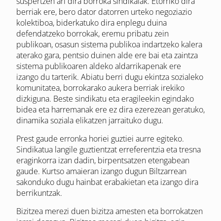
suspertzen ari dira borroka sindikalak. Etorriko dira
berriak ere, bero dator datorren urteko negoziazio
kolektiboa, biderkatuko dira enplegu duina
defendatzeko borrokak, eremu pribatu zein
publikoan, osasun sistema publikoa indartzeko kalera
aterako gara, pentsio duinen alde ere bai eta zaintza
sistema publikoaren aldeko aldarrikapenak ere
izango du tarterik. Abiatu berri dugu ekintza sozialeko
komunitatea, borrokarako aukera berriak irekiko
dizkiguna. Beste sindikatu eta eragileekin egindako
bidea eta harremanak ere ez dira ezerezean geratuko,
dinamika soziala elikatzen jarraituko dugu.
Prest gaude erronka horiei guztiei aurre egiteko.
Sindikatua langile guztientzat erreferentzia eta tresna
eraginkorra izan dadin, birpentsatzen etengabean
gaude. Kurtso amaieran izango dugun Biltzarrean
sakonduko dugu hainbat erabakietan eta izango dira
berrikuntzak.
Bizitzea merezi duen bizitza amesten eta borrokatzen