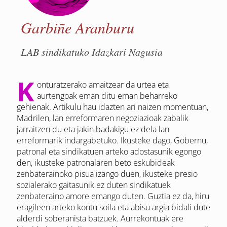
Garbiñe Aranburu
LAB sindikatuko Idazkari Nagusia
K
onturatzerako amaitzear da urtea eta
aurtengoak eman ditu eman beharreko
gehienak. Artikulu hau idazten ari naizen momentuan,
Madrilen, lan erreformaren negoziazioak zabalik
jarraitzen du eta jakin badakigu ez dela lan
erreformarik indargabetuko. Ikusteke dago, Gobernu,
patronal eta sindikatuen arteko adostasunik egongo
den, ikusteke patronalaren beto eskubideak
zenbaterainoko pisua izango duen, ikusteke presio
sozialerako gaitasunik ez duten sindikatuek
zenbateraino amore emango duten. Guztia ez da, hiru
eragileen arteko kontu soila eta abisu argia bidali dute
alderdi soberanista batzuek. Aurrekontuak ere