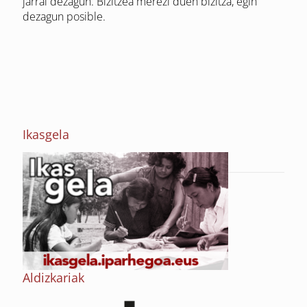
jarrai dezagun. Bizitzea merezi duen bizitza, egin
dezagun posible.
Ikasgela
Aldizkariak