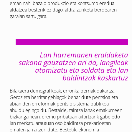
eman nahi bazaio produkzio eta kontsumo eredua
aldatzea besterik ez dago, aldiz, zuriketa berdearen
garaian sartu gara.
Lan harremanen eraldaketa
sakona gauzatzen ari da, langileak
atomizatu eta soldata eta lan
baldintzak kaskartuz
Bilakaera demografikoak, erronka berriak dakartza.
Geroz eta herritar gehiagok behar dute pentsioa eta
abian den erreformak pentsio sistema publikoa
ahuldu egingo du. Bestalde, zaintza lanak emakumeen
bizkar gainean, eremu pribatuan aitortzarik gabe edo
lan merkatu arautuan oso baldintza prekarioetan
ematen jarraitzen dute. Bestetik, ekonomia