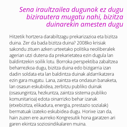
Sena iraultzailea dugunok ez dugu
bizirautera mugatu nahi, bizitza
duinarekin amesten dugu
Hitzetik hortzera darabiltzagu prekarizazioa eta bizitza
duina. Zer da bada bizitza duina? 2008ko krisiak
sakondu zituen azken urteetako politika neoliberalek
agerian utzi dutena da prekarietatea ezin dugula lan
baldintzekin soilik lotu. Borroka perspektiba zabaltzea
beharrezkoa dugu, bizitza duina edo bizigarria izan
dadin soldata eta lan baldintza duinak aldarrikatzera
ezin gara mugatu. Lana, zaintza eta ondasun banaketa,
lan osasun eskubidea, zerbitzu publiko duinak
(osasungintza, hezkuntza, zaintza sistema publiko
komunitarioa) edota oinarrizko behar izanak
(etxebizitza, elikadura, energia, prestazio sozialak)
bermatuak izateko eskubidea dugu. Horixe izan da,
hain zuzen ere aurreko Kongresutik hona garatzen ari
garen ekintza soziosindikalaren muina.