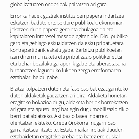
globalizatuaren ondorioak pairatzen ari gara.
Erronka hauek guztiek instituzioen papera indartzea
eskatzen badute ere, sektore publikoak, ekonomian
jokatzen duen papera gero eta ahulagoa da eta
kapitalaren interesei mesede egiten die. Diru publiko
gero eta gehiago eskualdatzen da esku pribatuetara
kontrapartidarik eskatu gabe. Zerbitzu publikoetan
izan diren murrizketa eta pribatizazio politikei eutsi
eta behar bezalako garapenik gabe eta aberastasuna
birbanatzen lagunduko lukeen zerga erreformaren
eztabaiari heldu gabe.
Bizitza kolpatzen duten eta fase oso bat ezaugarrituko
duten aldaketak gauzatzen ari dira. Aldaketa horietan
eragiteko bokazioa dugu, aldaketa horiek borrokatzen
ari gara eta apustu argi bat egin dugu mobilizazio ziklo
berri bat abiatzeko. Aktibazio fasea indarrez,
ofentsiban ekiteko, Greba Orokorra mugarri oso
garrantzitsua litzateke. Estatu mailan irekiak dauden
eztabaidetan eragiteko greba eta batez ere euskal