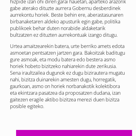
hizpide izan ohi diren garai hauetan, aparteko arazorik
gabe aterako dituzte aurrera Gobernu desberdinek
aurrekontu horiek. Beste behin ere, aberastasunaren
birbanaketaren aldeko apusturik egin gabe, politika
publikoek behar duten norabide aldaketarik
bultzatzen ez dituzten aurrekontuak izango ditugu.
Urtea amaitzearekin batera, urte berriko amets edota
asmoetan pentsatzen jartzen gara. Bakoitzak baditugu
gure asmoak, eta modu batera edo bestera asmo
horiek hobeto bizitzeko nahiarekin dute zerikusia.
Sena iraultzailea dugunok ez dugu bizirautera mugatu
nahi, bizitza duinarekin amesten dugu, horregatik,
gaurkoan, asmo on horiek norbanakotik kolektibora
eta ekintzara pasatzea da proposatzen dudana, izan
gaitezen eragile aktibo bizitzea merezi duen bizitza
posible egiteko.