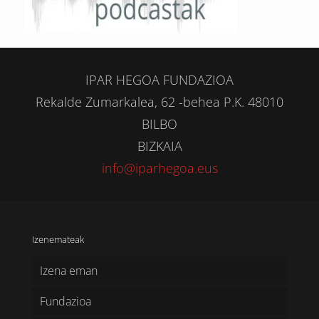
IPAR HEGOA FUNDAZIOA
Rekalde Zumarkalea, 62 -behea P.K. 48010
BILBO
BIZKAIA
info@iparhegoa.eus
Izenemateak
Izena eman
Fundazioa