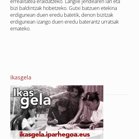
errealitatea eraldatzeko. Langile jendearen lan eta
bizi baldintzak hobetzeko. Gutxi batzuen etekina
erdigunean duen eredu batetik, denon bizitzak
erdigunean izango duen eredu baterantz urratsak
emateko.
Ikasgela