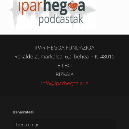
IPAR HEGOA FUNDAZIOA
Rekalde Zumarkalea, 62 -behea P.K. 48010
BILBO
BIZKAIA
info@iparhegoa.eus
Izenemateak
Izena eman