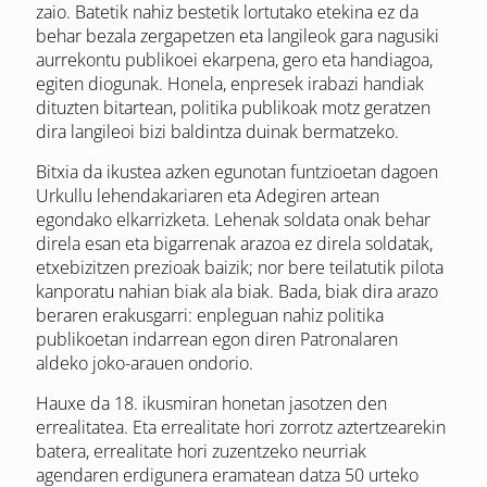
zaio. Batetik nahiz bestetik lortutako etekina ez da
behar bezala zergapetzen eta langileok gara nagusiki
aurrekontu publikoei ekarpena, gero eta handiagoa,
egiten diogunak. Honela, enpresek irabazi handiak
dituzten bitartean, politika publikoak motz geratzen
dira langileoi bizi baldintza duinak bermatzeko.
Bitxia da ikustea azken egunotan funtzioetan dagoen
Urkullu lehendakariaren eta Adegiren artean
egondako elkarrizketa. Lehenak soldata onak behar
direla esan eta bigarrenak arazoa ez direla soldatak,
etxebizitzen prezioak baizik; nor bere teilatutik pilota
kanporatu nahian biak ala biak. Bada, biak dira arazo
beraren erakusgarri: enpleguan nahiz politika
publikoetan indarrean egon diren Patronalaren
aldeko joko-arauen ondorio.
Hauxe da 18. ikusmiran honetan jasotzen den
errealitatea. Eta errealitate hori zorrotz aztertzearekin
batera, errealitate hori zuzentzeko neurriak
agendaren erdigunera eramatean datza 50 urteko