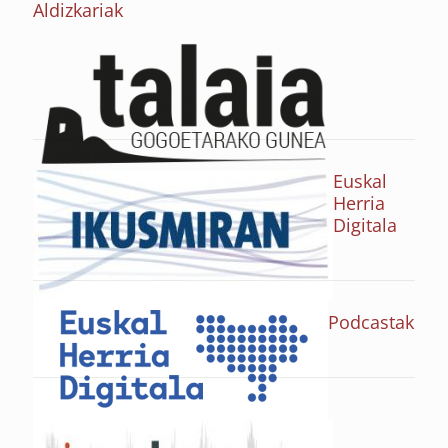
Aldizkariak
Euskal
Herria
Digitala
Podcastak