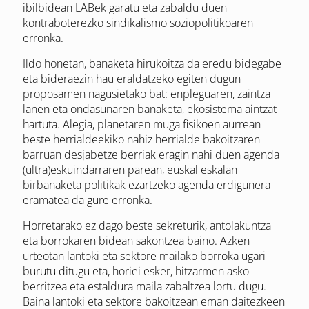
ibilbidean LABek garatu eta zabaldu duen
kontraboterezko sindikalismo soziopolitikoaren
erronka.
Ildo honetan, banaketa hirukoitza da eredu bidegabe
eta bideraezin hau eraldatzeko egiten dugun
proposamen nagusietako bat: enpleguaren, zaintza
lanen eta ondasunaren banaketa, ekosistema aintzat
hartuta. Alegia, planetaren muga fisikoen aurrean
beste herrialdeekiko nahiz herrialde bakoitzaren
barruan desjabetze berriak eragin nahi duen agenda
(ultra)eskuindarraren parean, euskal eskalan
birbanaketa politikak ezartzeko agenda erdigunera
eramatea da gure erronka.
Horretarako ez dago beste sekreturik, antolakuntza
eta borrokaren bidean sakontzea baino. Azken
urteotan lantoki eta sektore mailako borroka ugari
burutu ditugu eta, horiei esker, hitzarmen asko
berritzea eta estaldura maila zabaltzea lortu dugu.
Baina lantoki eta sektore bakoitzean eman daitezkeen