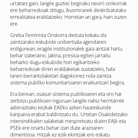
urratsez gain, langile guztiei begirako neurri orokorrak
ere beharrezkoak ditugu, Ikusmiranek deskribatutako
errealitatea eraldatzeko. Horretan ari gara, hain zuzen
ere.
Greba Feminista Orokorra deituta kokatu da
zaintzarako eskubide unibertsala agendaren
erdigunean, eragile instituzionalek gaia aintzat hartu
behar izateraino. Jakina, presioa egiten jarraitu
beharko dugu eskubide hori egikaritzeko
beharrezkoak diren eraldaketak sustatzeko, hala
lanen berrantolaketari dagokionez nola zaintza
sistema publiko komunitarioaren eraikuntzari begira.
Era berean, osasun sistema publikoaren eta oro har
zerbitzu publikoen inguruan langile nahiz herritarrek
adierazitako kezkak EAEko azken hauteskunde
kanpaina erabat baldintzatu du. Urtetan Osakidetzako
intersindikalen salaketak mespretxatu duten EAJk eta
PSEk ere onartu behar izan dute arazoaren
dimentsioa. Hitzak ez ezik ekintzak ere eskatu