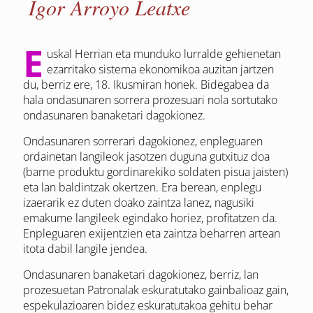
Igor Arroyo Leatxe
E
uskal Herrian eta munduko lurralde gehienetan
ezarritako sistema ekonomikoa auzitan jartzen
du, berriz ere, 18. Ikusmiran honek. Bidegabea da
hala ondasunaren sorrera prozesuari nola sortutako
ondasunaren banaketari dagokionez.
Ondasunaren sorrerari dagokionez, enpleguaren
ordainetan langileok jasotzen duguna gutxituz doa
(barne produktu gordinarekiko soldaten pisua jaisten)
eta lan baldintzak okertzen. Era berean, enplegu
izaerarik ez duten doako zaintza lanez, nagusiki
emakume langileek egindako horiez, profitatzen da.
Enpleguaren exijentzien eta zaintza beharren artean
itota dabil langile jendea.
Ondasunaren banaketari dagokionez, berriz, lan
prozesuetan Patronalak eskuratutako gainbalioaz gain,
espekulazioaren bidez eskuratutakoa gehitu behar