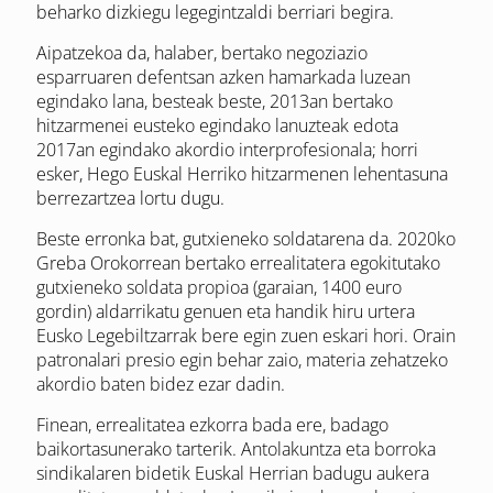
beharko dizkiegu legegintzaldi berriari begira.
Aipatzekoa da, halaber, bertako negoziazio
esparruaren defentsan azken hamarkada luzean
egindako lana, besteak beste, 2013an bertako
hitzarmenei eusteko egindako lanuzteak edota
2017an egindako akordio interprofesionala; horri
esker, Hego Euskal Herriko hitzarmenen lehentasuna
berrezartzea lortu dugu.
Beste erronka bat, gutxieneko soldatarena da. 2020ko
Greba Orokorrean bertako errealitatera egokitutako
gutxieneko soldata propioa (garaian, 1400 euro
gordin) aldarrikatu genuen eta handik hiru urtera
Eusko Legebiltzarrak bere egin zuen eskari hori. Orain
patronalari presio egin behar zaio, materia zehatzeko
akordio baten bidez ezar dadin.
Finean, errealitatea ezkorra bada ere, badago
baikortasunerako tarterik. Antolakuntza eta borroka
sindikalaren bidetik Euskal Herrian badugu aukera