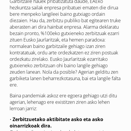
Garbitzaile hauek pribatizatuta daude, EAEko
hezkuntza sailak enpresa pribatuei ematen die dirua
bere menpeko langileei baino gutxiago ordain
diezaien. Hau da, zerbitzu publiko bat egitearen truke
aberasten ari dira hainbat enpresa. Alarma deklaratu
bezain pronto, %100eko gutxieneko zerbitzuak ezarri
zituen Eusko Jaurlaritzak, eta hemen paradoxa:
normalean baino garbitzaile gehiago izan ziren
kontratatuak, ordu arte ordezkatzen ez ziren postuak
ordezkatu zirelako. Eusko Jaurlaritzak ezarritako
gutxieneko zerbitzuan ohi baino langile gehiago
zeuden lanean. Nola da posible? Agerian gelditu zen
garbiketa lanen beharrezkotasuna, bai eta langile falta
ere.
Baina pandemiak askoz ere egoera gehiago utzi ditu
agerian, lehenago ere existitzen ziren asko lehen
lerroan jarriz:
•
Zerbitzuetako aktibitate asko eta asko
oinarrizkoak dira.