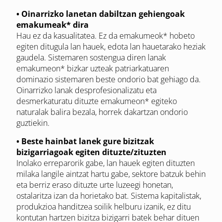
• Oinarrizko lanetan dabiltzan gehiengoak
emakumeak* dira
Hau ez da kasualitatea. Ez da emakumeok* hobeto
egiten ditugula lan hauek, edota lan hauetarako heziak
gaudela. Sistemaren sostengua diren lanak
emakumeon* bizkar uzteak patriarkatuaren
dominazio sistemaren beste ondorio bat gehiago da.
Oinarrizko lanak desprofesionalizatu eta
desmerkaturatu dituzte emakumeon* egiteko
naturalak balira bezala, horrek dakartzan ondorio
guztiekin.
• Beste hainbat lanek gure bizitzak
bizigarriagoak egiten dituzte/zituzten
Inolako erreparorik gabe, lan hauek egiten dituzten
milaka langile aintzat hartu gabe, sektore batzuk behin
eta berriz eraso dituzte urte luzeegi honetan,
ostalaritza izan da horietako bat. Sistema kapitalistak,
produkzioa handitzea soilik helburu izanik, ez ditu
kontutan hartzen bizitza bizigarri batek behar dituen