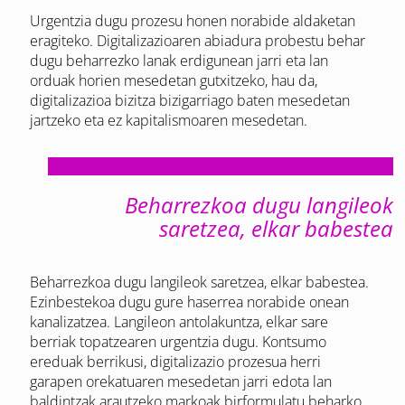
Urgentzia dugu prozesu honen norabide aldaketan
eragiteko. Digitalizazioaren abiadura probestu behar
dugu beharrezko lanak erdigunean jarri eta lan
orduak horien mesedetan gutxitzeko, hau da,
digitalizazioa bizitza bizigarriago baten mesedetan
jartzeko eta ez kapitalismoaren mesedetan.
Beharrezkoa dugu langileok
saretzea, elkar babestea
Beharrezkoa dugu langileok saretzea, elkar babestea.
Ezinbestekoa dugu gure haserrea norabide onean
kanalizatzea. Langileon antolakuntza, elkar sare
berriak topatzearen urgentzia dugu. Kontsumo
ereduak berrikusi, digitalizazio prozesua herri
garapen orekatuaren mesedetan jarri edota lan
baldintzak arautzeko markoak birformulatu beharko