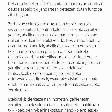
beharko liratekeen asko kapitalismoaren zurrunbiloan
daude aspalditik, jendartean betetzen duten funtzioa
aitortu gabe.
Zerbitzuez hitz egiten dugunean beraz, egungo
sistema kapitalista patriarkalean, ahalik eta zerbitzu
gehien, ahalik eta kostu txikienarekin, kasu askotan
dohainik, eskaintzea bilatzen da. Beste modu batera
esanda, merkantziak, ahalik eta azkarren eta kostu
txikienarekin saltzea bilatzen da. Izan daitezke
oinarrizko zerbitzuak; elikadura, elektrizitate eta ur
hornidurak, hondakinen kudeaketa edota inguruaren
garbiketa besteak beste; edo izan daitezke
funtsezkoak ez diren baina gure bizitzetan
ezinbestekoak direnak, esaterako aisiari loturikoak
edota oinarrizkoak ez diren produktuak eskuratzeko
zerbitzuak.
Etekinak biderkatze nahi horretan, gehienetan
zerbitzu hauek soldata baxuko soldatek, kualifikazio
txikikoek, behin-behinekotasun handiko enpleguek