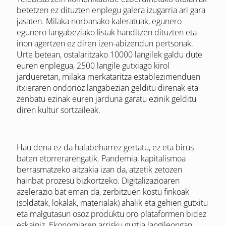
betetzen ez dituzten enplegu galera izugarria ari gara
jasaten. Milaka norbanako kaleratuak, egunero
egunero langabeziako listak handitzen dituzten eta
inon agertzen ez diren izen-abizendun pertsonak.
Urte betean, ostalaritzako 10000 langilek galdu dute
euren enplegua, 2500 langile gutxiago kirol
jardueretan, milaka merkataritza establezimenduen
itxieraren ondorioz langabezian gelditu direnak eta
zenbatu ezinak euren jarduna garatu ezinik gelditu
diren kultur sortzaileak.
Hau dena ez da halabeharrez gertatu, ez eta birus
baten etorrerarengatik. Pandemia, kapitalismoa
berrasmatzeko aitzakia izan da, atzetik zetozen
hainbat prozesu bizkortzeko. Digitalizazioaren
azelerazio bat eman da, zerbitzuen kostu finkoak
(soldatak, lokalak, materialak) ahalik eta gehien gutxitu
eta malgutasun osoz produktu oro plataformen bidez
eskainiz. Ekonomiaren arrisku guztia langileongan