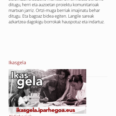
ditugu, herri eta auzoetan proiektu komunitarioak
martxan jarriz. Ortzi-muga berriak imajinatu behar
ditugu. Eta bagoaz bidea egiten. Langile sareak
azkartzea dagokigu borrokak hauspotuz eta indartuz.
Ikasgela