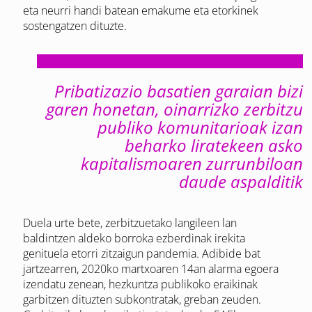
eta neurri handi batean emakume eta etorkinek
sostengatzen dituzte.
Pribatizazio basatien garaian bizi
garen honetan, oinarrizko zerbitzu
publiko komunitarioak izan
beharko liratekeen asko
kapitalismoaren zurrunbiloan
daude aspalditik
Duela urte bete, zerbitzuetako langileen lan
baldintzen aldeko borroka ezberdinak irekita
genituela etorri zitzaigun pandemia. Adibide bat
jartzearren, 2020ko martxoaren 14an alarma egoera
izendatu zenean, hezkuntza publikoko eraikinak
garbitzen dituzten subkontratak, greban zeuden.