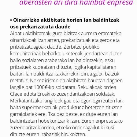
aberasten ari dira hainbat enpresa
• Oinarrizko aktibitate horien lan baldintzak
oso prekarizatuta daude
Aipatu aktibitateak, gure bizitzak aurrera eramateko
oinarrizkoak izan arren, prekarizatuak eta geroz eta
pribatizatuagoak daude. Zerbitzu publiko
komunitarioak beharko luketenak, jendartean duten
balio sozialaren araberako lan baldintzekin, esku
pribatuek kudeatzen dituzte, logika kapitalistaren
baitan, lan baldintza kaxkarrekin dirua gutxi batzuk
metatuz. Nekez iristen da aktibitate hauetan dagoen
langile bat 1000€-ko soldatara. Sekulakoak ordea
Clece edota Eroskiko zuzendaritzakoen soldatak.
Merkataritzako langileek gau eta egun egin zuten lan,
baita supermerkatuak produktuez betetzen zituzten
garraiolariek ere. Txaloez beste, ez dute euren lan
baldintzetan hobekuntzarik izan. Euren enpresetako
zuzendaritzek ordea, etxeko ordenagailutik ikusi
dituzte euren irabaziak hirukoizten.