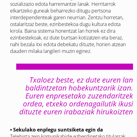
sozializazio edota harremantze lanak. Herritarrok
elkartzeko guneak beharrezko ditugu pertsona
interdependenteak garen neurrian. Zentzu horretan,
ostalaritzaz beste, ezinbestekoa dugu kultura edota
kirola. Baina sistema honentzat lan horiek ez dira
ezinbestekoak, ez dute burtsan kotizatzen eta beraz,
nahi bezala itxi edota debekatu dituzte, horien atzean
dauden milaka langileri muzin eginez.
Txaloez beste, ez dute euren lan
baldintzetan hobekuntzarik izan.
Euren enpresetako zuzendaritzek
ordea, etxeko ordenagailutik ikusi
dituzte euren irabaziak hirukoizten
• Sekulako enplegu suntsiketa egin da
Telebista zein komunikabide ezberdinetako titularrak