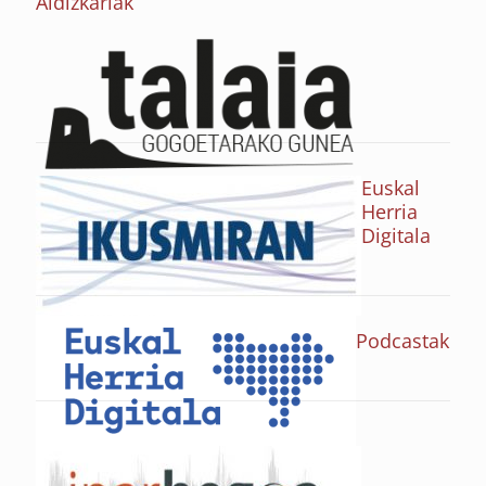
Aldizkariak
Euskal
Herria
Digitala
Podcastak