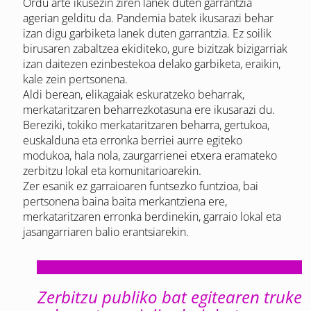
Ordu arte ikusezin ziren lanek duten garrantzia
agerian gelditu da. Pandemia batek ikusarazi behar
izan digu garbiketa lanek duten garrantzia. Ez soilik
birusaren zabaltzea ekiditeko, gure bizitzak bizigarriak
izan daitezen ezinbestekoa delako garbiketa, eraikin,
kale zein pertsonena.
Aldi berean, elikagaiak eskuratzeko beharrak,
merkataritzaren beharrezkotasuna ere ikusarazi du.
Bereziki, tokiko merkataritzaren beharra, gertukoa,
euskalduna eta erronka berriei aurre egiteko
modukoa, hala nola, zaurgarrienei etxera eramateko
zerbitzu lokal eta komunitarioarekin.
Zer esanik ez garraioaren funtsezko funtzioa, bai
pertsonena baina baita merkantziena ere,
merkataritzaren erronka berdinekin, garraio lokal eta
jasangarriaren balio erantsiarekin.
Zerbitzu publiko bat egitearen truke