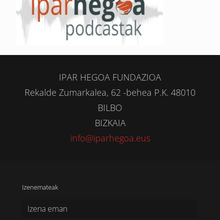
IPAR HEGOA FUNDAZIOA
Rekalde Zumarkalea, 62 -behea P.K. 48010
BILBO
BIZKAIA
info@iparhegoa.eus
Izenemateak
Izena eman