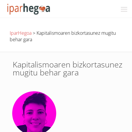
IparHegoa
>
Kapitalismoaren bizkortasunez mugitu
behar gara
Kapitalismoaren bizkortasunez
mugitu behar gara