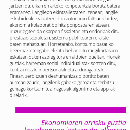
jartzen da, elkarren arteko konpetentzia bortitz batera
eramanez. Langileon ekintzailetzaren izenean, langile
eskubideak ezabatzen dira autonomo faltsuen bidez,
ekonomia kolaboratibo hitz ponposoaren atzean,
iruzur egiten da ekarpen fiskaletan eta ondorioak ditu
prestazio sozialetan, sistema publikoaren eraiste
baten mehatxuan. Horretarako, kontsumo basatiko
bezeroak etengabe elikatu behar ditu mugikortasuna
eskatzen duten azpiegitura erraldoien bueltan. Honek
guztiak, harreman sozial indibidualistak sortzen ditu,
kontsumistak, inpertsonalak eta arduragabeak.
Finean, zerbitzuen deshumanizazio bortitz baten
aurrean gaude, langilerik gabeko geroz eta zerbitzu
gehiago kontsumituz, nagusiak algoritmo eta app-ak
direlarik.
Ekonomiaren arrisku guztia
langileongan jartzen da, elkarren