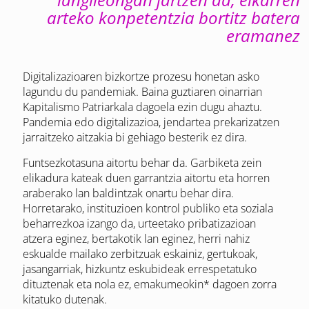
arteko konpetentzia bortitz batera
eramanez
Digitalizazioaren bizkortze prozesu honetan asko
lagundu du pandemiak. Baina guztiaren oinarrian
Kapitalismo Patriarkala dagoela ezin dugu ahaztu.
Pandemia edo digitalizazioa, jendartea prekarizatzen
jarraitzeko aitzakia bi gehiago besterik ez dira.
Funtsezkotasuna aitortu behar da. Garbiketa zein
elikadura kateak duen garrantzia aitortu eta horren
araberako lan baldintzak onartu behar dira.
Horretarako, instituzioen kontrol publiko eta soziala
beharrezkoa izango da, urteetako pribatizazioan
atzera eginez, bertakotik lan eginez, herri nahiz
eskualde mailako zerbitzuak eskainiz, gertukoak,
jasangarriak, hizkuntz eskubideak errespetatuko
dituztenak eta nola ez, emakumeokin* dagoen zorra
kitatuko dutenak.