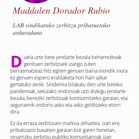
Maddalen Dorador Rubio
LAB sindikatuko zerbitzu pribatuetako
arduraduna
D
uela urte bete jendarte bezala beharrezkoak
genituen zerbitzuek izango zuten
berrasmatzeaz hitz egiten genuen baina inondik inora
ez genuen espero eraldaketa hori hain azkar
gertatuko zenik. Sindemia bilakatu den urte beteko
pandemiak, sekulako ondorioak utzi dizkigu jendarte
bezala, bereziki zerbitzuak kontsumitzeko garaian, eta
seguruenik ondorio asko eta asko gelditzeko etorri
dira.
Ez da erraza zerbitzuen markoa zehaztea. Izan ere,
pribatizazio basatien garaian bizi garen honetan,
oinarrizko zerbitzu publiko komunitarioak izan