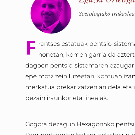
Soziologiako irakaslea
F
rantses estatuak pentsio-sistem
honetan, komenigarria da aztertz
dagoen pentsio-sistemaren ezaugarri
epe motz zein luzeetan, kontuan izand
merkatua prekarizatzen ari dela eta i
bezain iraunkor eta linealak.
Gogora dezagun Hexagonoko pentsio-
Segurantzarekin batera, adostasun pol