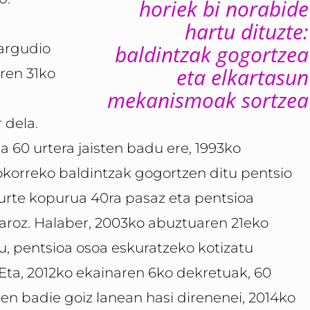
horiek bi norabide
hartu dituzte:
argudio
baldintzak gogortzea
eta elkartasun
aren 31ko
mekanismoak sortzea
 dela.
a 60 urtera jaisten badu ere, 1993ko
okorreko baldintzak gogortzen ditu pentsio
urte kopurua 40ra pasaz eta pentsioa
garoz. Halaber, 2003ko abuztuaren 21eko
u, pentsioa osoa eskuratzeko kotizatu
Eta, 2012ko ekainaren 6ko dekretuak, 60
zen badie goiz lanean hasi direnenei, 2014ko