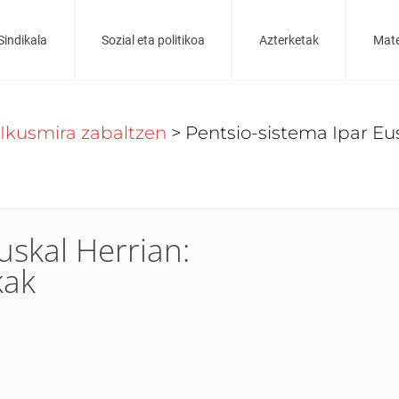
Sindikala
Sozial eta politikoa
Azterketak
Mate
Ikusmira zabaltzen
>
Pentsio-sistema Ipar Eus
uskal Herrian:
kak