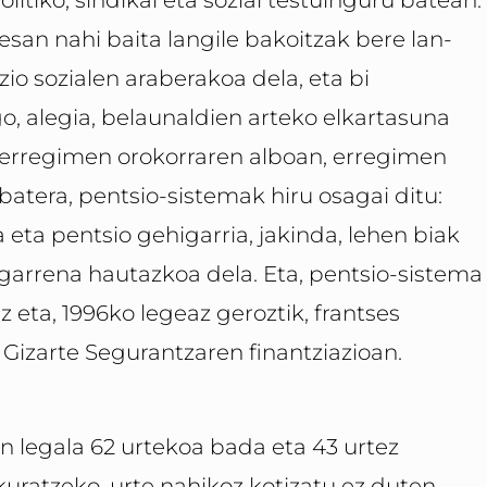
esan nahi baita langile bakoitzak bere lan-
io sozialen araberakoa dela, eta bi
go, alegia, belaunaldien arteko elkartasuna
, erregimen orokorraren alboan, erregimen
batera, pentsio-sistemak hiru osagai ditu:
a eta pentsio gehigarria, jakinda, lehen biak
ugarrena hautazkoa dela. Eta, pentsio-sistema
z eta, 1996ko legeaz geroztik, frantses
Gizarte Segurantzaren finantziazioan.
n legala 62 urtekoa bada eta 43 urtez
uratzeko, urte nahikoz kotizatu ez duten