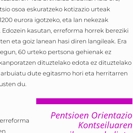
ntsio osoa eskuratzeko kotizazio urteak
1200 eurora igotzeko, eta lan nekezak
 Edozein kasutan, erreforma horrek bereziki
ten eta goiz lanean hasi diren langileak. Era
 egun, 60 urteko pertsona gehienak ez
kanporatzen dituztelako edota ez dituztelako
 arbuiatu dute egitasmo hori eta herritarren
usten du.
Pentsioen Orientazio
 erreforma
Kontseiluaren
en