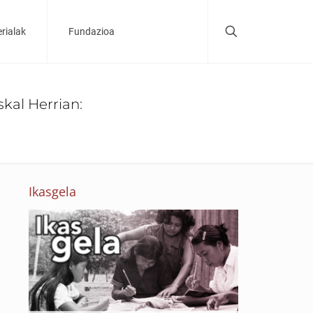
rialak
Fundazioa
kal Herrian:
Ikasgela