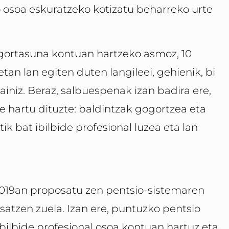
o osoa eskuratzeko kotizatu beharreko urte
ogortasuna kontuan hartzeko asmoz, 10
ietan lan egiten duten langileei, gehienik, bi
iniz. Beraz, salbuespenak izan badira ere,
e hartu dituzte: baldintzak gogortzea eta
k bat ibilbide profesional luzea eta lan
2019an proposatu zen pentsio-sistemaren
atzen zuela. Izan ere, puntuzko pentsio
ibilbide profesional osoa kontuan hartuz eta