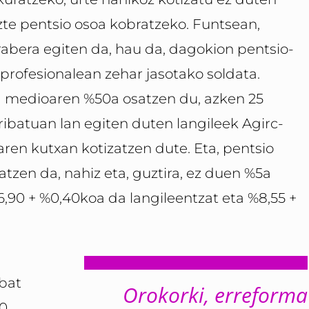
zte pentsio osoa kobratzeko. Funtsean,
rabera egiten da, hau da, dagokion pentsio-
e profesionalean zehar jasotako soldata.
ta medioaren %50a osatzen du, azken 25
ribatuan lan egiten duten langileek Agirc-
ren kutxan kotizatzen dute. Eta, pentsio
atzen da, nahiz eta, guztira, ez duen %5a
6,90 + %0,40koa da langileentzat eta %8,55 +
nbat
Orokorki, erreforma
0.