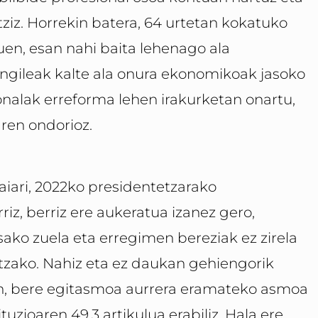
ziz. Horrekin batera, 64 urtetan kokatuko
uen, esan nahi baita lehenago ala
angileak kalte ala onura ekonomikoak jasoko
onalak erreforma lehen irakurketan onartu,
ren ondorioz.
gaiari, 2022ko presidentetzarako
z, berriz ere aukeratua izanez gero,
sako zuela eta erregimen bereziak ez zirela
ntzako. Nahiz eta ez daukan gehiengorik
n, bere egitasmoa aurrera eramateko asmoa
tuzioaren 49.3 artikulua erabiliz. Hala ere,