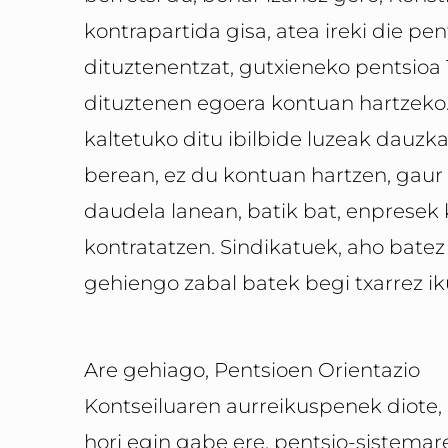
kontrapartida gisa, atea ireki die pe
dituztenentzat, gutxieneko pentsioa 
dituztenen egoera kontuan hartzeko.
kaltetuko ditu ibilbide luzeak dauzka
berean, ez du kontuan hartzen, gaur
daudela lanean, batik bat, enpresek 
kontratatzen. Sindikatuek, aho batez
gehiengo zabal batek begi txarrez ik
Are gehiago, Pentsioen Orientazio
Kontseiluaren aurreikuspenek diote,
hori egin gabe ere, pentsio-sistemar