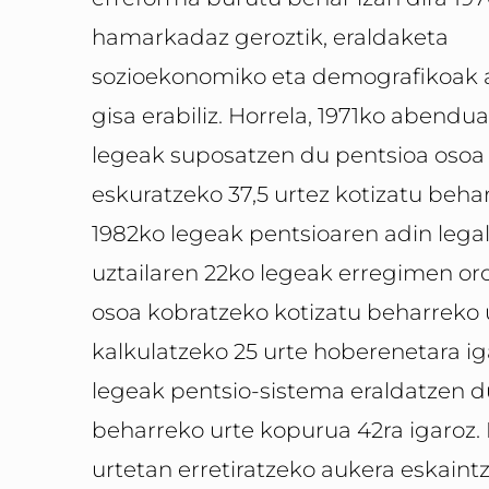
hamarkadaz geroztik, eraldaketa
sozioekonomiko eta demografikoak 
gisa erabiliz. Horrela, 1971ko abendu
legeak suposatzen du pentsioa osoa
eskuratzeko 37,5 urtez kotizatu behar
1982ko legeak pentsioaren adin legal
uztailaren 22ko legeak erregimen or
osoa kobratzeko kotizatu beharreko 
kalkulatzeko 25 urte hoberenetara i
legeak pentsio-sistema eraldatzen d
beharreko urte kopurua 42ra igaroz. 
urtetan erretiratzeko aukera eskaint