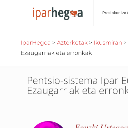
Prestakuntza 
IparHegoa
>
Azterketak
>
Ikusmiran
>
Ezaugarriak eta erronkak
Pentsio-sistema Ipar E
Ezaugarriak eta erron
Eguzki Urteaga