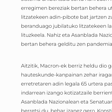
erregimen bereziak bertan behera ut
litzatekeen adin-pibote bat jartzen z
beranduago jubilatuko litzatekeen l
lituzkeela. Nahiz eta Asanblada Nazi
bertan behera gelditu zen pandemia
Aitzitik, Macron-ek berriz heldu dio 
hauteskunde-kanpainan zehar iragarri
erretretaren adin legala 65 urtera pa
indarrean izango kotizatzaile berrie
Asanblada Nazionalean eta Senatua
berretsi du, behar izanez gero, Konsti