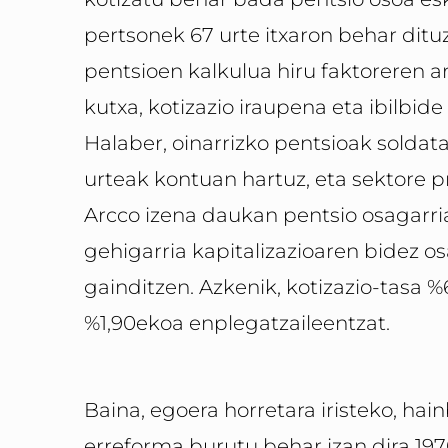
pertsonek 67 urte itxaron behar ditu
pentsioen kalkulua hiru faktoreren a
kutxa, kotizazio iraupena eta ibilbid
Halaber, oinarrizko pentsioak solda
urteak kontuan hartuz, eta sektore p
Arcco izena daukan pentsio osagarria
gehigarria kapitalizazioaren bidez os
gainditzen. Azkenik, kotizazio-tasa %
%1,90ekoa enplegatzaileentzat.
Baina, egoera horretara iristeko, hai
erreforma burutu behar izan dira 197