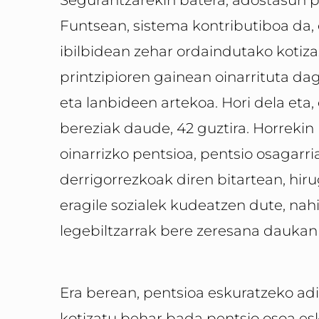
Funtsean, sistema kontributiboa da, 
ibilbidean zehar ordaindutako kotizaz
printzipioren gainean oinarrituta da
eta lanbideen artekoa. Hori dela eta
bereziak daude, 42 guztira. Horrekin 
oinarrizko pentsioa, pentsio osagarri
derrigorrezkoak diren bitartean, hir
eragile sozialek kudeatzen dute, nahi
legebiltzarrak bere zeresana daukan 
Era berean, pentsioa eskuratzeko adi
kotizatu behar bada pentsio osoa esk