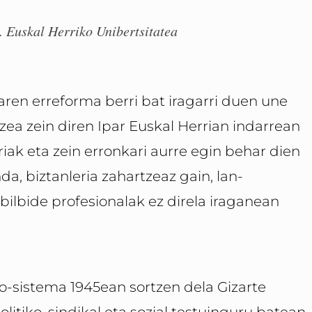
. Euskal Herriko Unibertsitatea
aren erreforma berri bat iragarri duen une
ea zein diren Ipar Euskal Herrian indarrean
ak eta zein erronkari aurre egin behar dien
a, biztanleria zahartzeaz gain, lan-
bilbide profesionalak ez direla iraganean
sistema 1945ean sortzen dela Gizarte
itiko, sindikal eta sozial testuinguru batean.