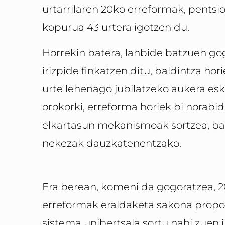
urtarrilaren 20ko erreformak, pentsi
kopurua 43 urtera igotzen du.
Horrekin batera, lanbide batzuen g
irizpide finkatzen ditu, baldintza hor
urte lehenago jubilatzeko aukera eska
orokorki, erreforma horiek bi norabid
elkartasun mekanismoak sortzea, bati
nekezak dauzkatenentzako.
Era berean, komeni da gogoratzea, 
erreformak eraldaketa sakona propos
sistema unibertsala sortu nahi zuen 