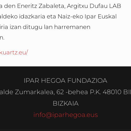
a den Eneritz Zabaleta, Argitxu Dufau LAB
aldeko idazkaria eta Naiz-eko Ipar Euskal
iria izan ditugu lan harremanen
n.
kuartz.eu/
IPAR HEGOA FUNDAZIOA
alde Zumarkalea, 62 -behea P.K. 48010 B
BIZKAIA
info@iparhegoa.eus