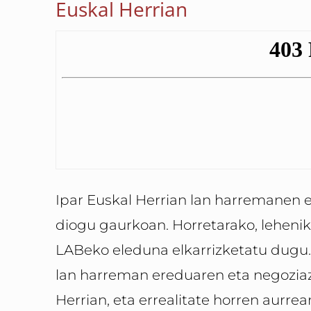
Euskal Herrian
Ipar Euskal Herrian lan harremanen 
diogu gaurkoan. Horretarako, lehenik
LABeko eleduna elkarrizketatu dugu
lan harreman ereduaren eta negoziazi
Herrian, eta errealitate horren aurr