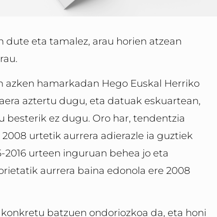
n dute eta tamalez, arau horien atzean
rau.
an azken hamarkadan Hego Euskal Herriko
akaera aztertu dugu, eta datuak eskuartean,
u besterik ez dugu. Oro har, tendentzia
2008 urtetik aurrera adierazle ia guztiek
5-2016 urteen inguruan behea jo eta
orietatik aurrera baina edonola ere 2008
a konkretu batzuen ondoriozkoa da, eta honi