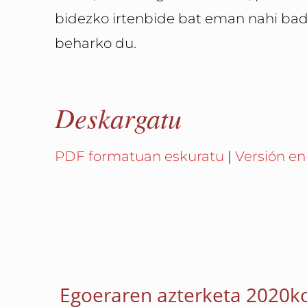
bidezko irtenbide bat eman nahi ba
beharko du.
Deskargatu
PDF formatuan eskuratu
|
Versión en
Egoeraren azterketa 2020k