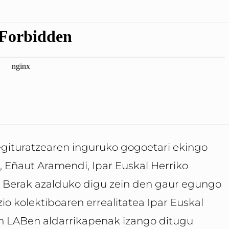
egituratzearen inguruko gogoetari ekingo
, Eñaut Aramendi, Ipar Euskal Herriko
. Berak azalduko digu zein den gaur egungo
o kolektiboaren errealitatea Ipar Euskal
ean LABen aldarrikapenak izango ditugu