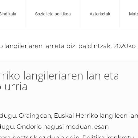
Sindikala
Sozial eta politikoa
Azterketak
Mate
 langileriaren lan eta bizi baldintzak. 2020ko 
riko langileriaren lan eta
 urria
 dugu. Oraingoan, Euskal Herriko langileen la
u dugu. Ondorio nagusi moduan, esan
ra besterik ez duela egin. Politika konkretu