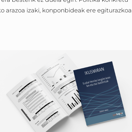
o arazoa izaki, konponbideak ere egiturazkoa