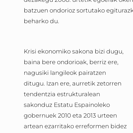
batzuen ondorioz sortutako egiturazk
beharko du.
Krisi ekonomiko sakona bizi dugu,
baina bere ondorioak, berriz ere,
nagusiki langileok pairatzen
ditugu. Izan ere, aurretik zetorren
tendentzia estrukturalean
sakonduz Estatu Espainoleko
gobernuek 2010 eta 2013 urteen
artean ezarritako erreformen bidez