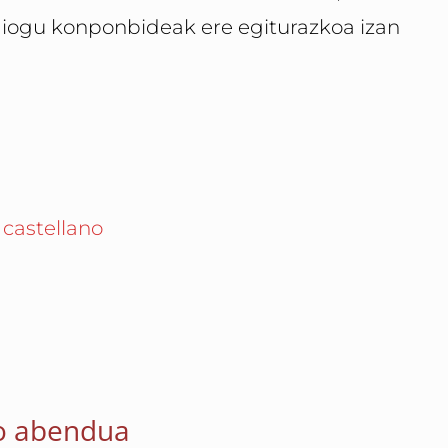
diogu konponbideak ere egiturazkoa izan
 castellano
o abendua