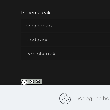
Izenemateak
Izena eman
Fundazioa
Lege oharrak
CC - Creative Commons | Aitortu-Pa
Webgune hone
CC BY-SA 4.0