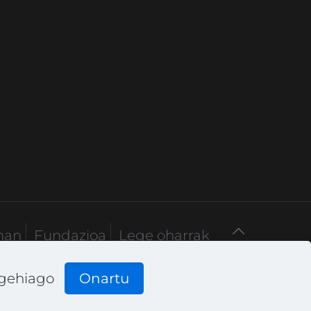
man
Fundazioa
Lege oharrak
 gehiago
Onartu