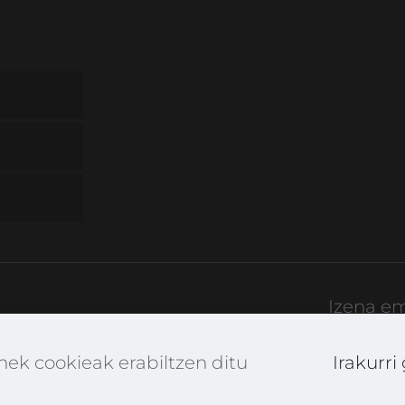
Izena e
rtekatuBerdin
k cookieak erabiltzen ditu
Irakurri