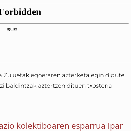
ba Zuluetak egoeraren azterketa egin digute.
izi baldintzak aztertzen dituen txostena
zio kolektiboaren esparrua Ipar