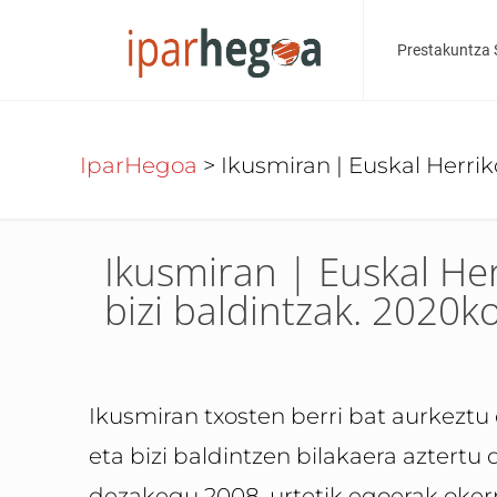
Prestakuntza 
IparHegoa
>
Ikusmiran | Euskal Herriko
Ikusmiran | Euskal Her
bizi baldintzak. 2020ko
Ikusmiran txosten berri bat aurkeztu
eta bizi baldintzen bilakaera aztert
dezakegu 2008. urtetik egoerak okerre