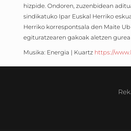
hizpide. Ondoren, zuzenbidean aditu
sindikatuko Ipar Euskal Herriko esku
Herriko korrespontsala den Maite Ub
egituratzearen gakoak aletzen gurea
Musika: Energia | Kuartz
https://www.
Rek