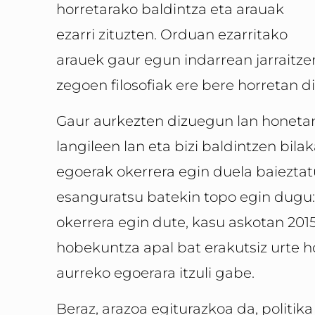
horretarako baldintza eta arauak
ezarri zituzten. Orduan ezarritako
arauek gaur egun indarrean jarraitze
zegoen filosofiak ere bere horretan di
Gaur aurkezten dizuegun lan honet
langileen lan eta bizi baldintzen bil
egoerak okerrera egin duela baieztat
esanguratsu batekin topo egin dugu: 
okerrera egin dute, kasu askotan 201
hobekuntza apal bat erakutsiz urte h
aurreko egoerara itzuli gabe.
Beraz, arazoa egiturazkoa da, politik