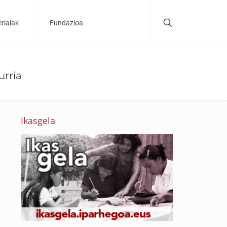
rialak
Fundazioa
urria
Ikasgela
n