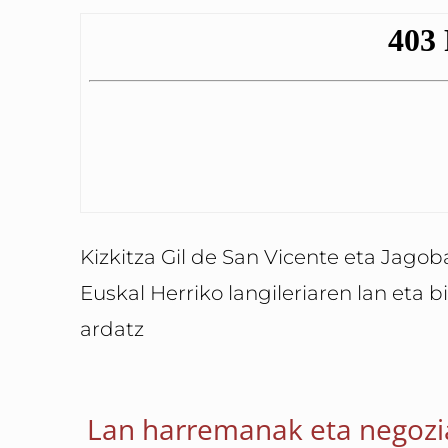
Kizkitza Gil de San Vicente eta Jago
Euskal Herriko langileriaren lan eta b
ardatz
Lan harremanak eta negozia