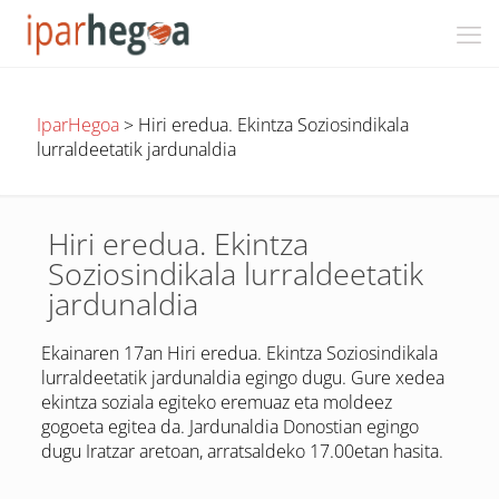
IparHegoa
>
Hiri eredua. Ekintza Soziosindikala
lurraldeetatik jardunaldia
Hiri eredua. Ekintza
Soziosindikala lurraldeetatik
jardunaldia
Ekainaren 17an Hiri eredua. Ekintza Soziosindikala
lurraldeetatik jardunaldia egingo dugu. Gure xedea
ekintza soziala egiteko eremuaz eta moldeez
gogoeta egitea da. Jardunaldia Donostian egingo
dugu Iratzar aretoan, arratsaldeko 17.00etan hasita.