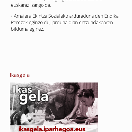
euskaraz izango da.
• Amaiera Ekintza Sozialeko arduraduna den Endika
Perezek egingo du, jardunaldian entzundakoaren
bilduma eginez.
Ikasgela