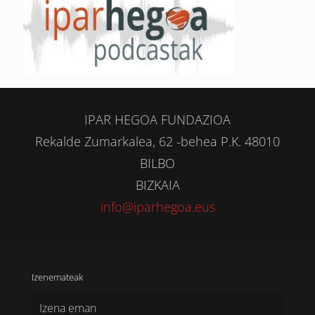
IPAR HEGOA FUNDAZIOA
Rekalde Zumarkalea, 62 -behea P.K. 48010
BILBO
BIZKAIA
info@iparhegoa.eus
Izenemateak
Izena eman