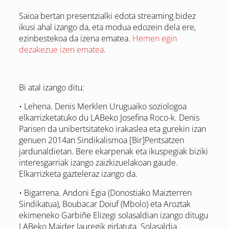
Saioa bertan presentzialki edota streaming bidez
ikusi ahal izango da, eta modua edozein dela ere,
ezinbestekoa da izena ematea.
Hemen egin
dezakezue izen ematea
.
Bi atal izango ditu:
• Lehena. Denis Merklen Uruguaiko soziologoa
elkarrizketatuko du LABeko Josefina Roco-k. Denis
Parisen da unibertsitateko irakaslea eta gurekin izan
genuen 2014an Sindikalismoa [Bir]Pentsatzen
jardunaldietan. Bere ekarpenak eta ikuspegiak biziki
interesgarriak izango zaizkizuelakoan gaude.
Elkarrizketa gazteleraz izango da.
• Bigarrena. Andoni Egia (Donostiako Maizterren
Sindikatua), Boubacar Doiuf (Mbolo) eta Aroztak
ekimeneko Garbiñe Elizegi solasaldian izango ditugu
LABeko Maider Jauregik gidatuta. Solasaldia