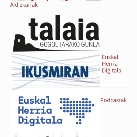
Aldizkariak
Euskal
Herria
Digitala
Podcastak