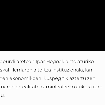
Lapurdi aretoan Ipar Hegoak antolaturiko
kal Herriaren aitortza instituzionala, lan
en ekonomikoen ikuspegitik aztertu zen.
erriaren errealitateaz mintzatzeko aukera izan
u.