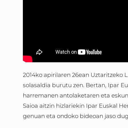
2014ko apirilaren 26ean Uztaritzeko 
solasaldia burutu zen. Bertan, Ipar Eus
harremanen antolaketaren eta eskum
Saioa aitzin hizlariekin Ipar Euskal H
genuan eta ondoko bideoan jaso dug