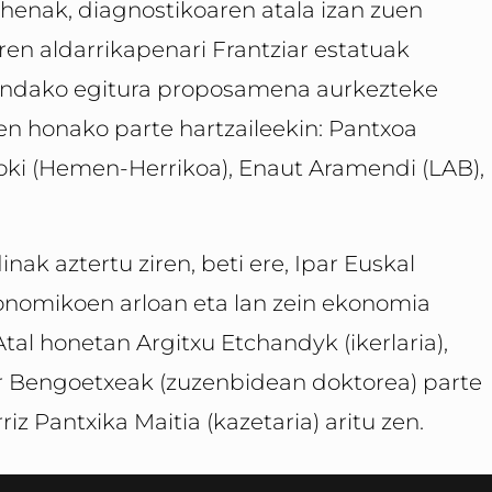
Lehenak, diagnostikoaren atala izan zuen
aren aldarrikapenari Frantziar estatuak
endako egitura proposamena aurkezteke
n honako parte hartzaileekin: Pantxoa
doki (Hemen-Herrikoa), Enaut Aramendi (LAB),
nak aztertu ziren, beti ere, Ipar Euskal
onomikoen arloan eta lan zein ekonomia
l honetan Argitxu Etchandyk (ikerlaria),
or Bengoetxeak (zuzenbidean doktorea) parte
iz Pantxika Maitia (kazetaria) aritu zen.