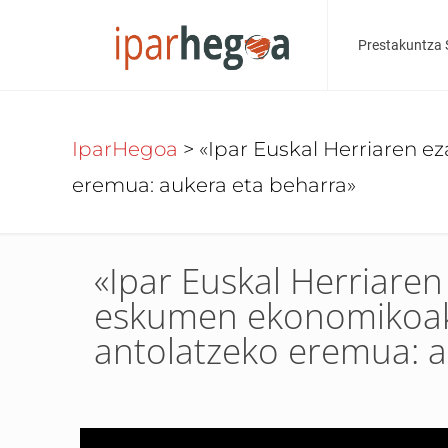
Prestakuntza 
IparHegoa
>
«Ipar Euskal Herriaren e
eremua: aukera eta beharra»
«Ipar Euskal Herriaren
eskumen ekonomikoak
antolatzeko eremua: a