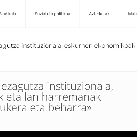
Sindikala
Sozial eta politikoa
Azterketak
Mate
zagutza instituzionala, eskumen ekonomikoak
 ezagutza instituzionala,
 eta lan harremanak
ukera eta beharra»