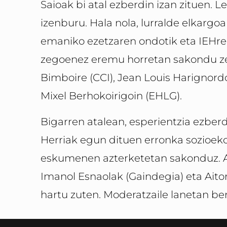
Saioak bi atal ezberdin izan zituen. 
izenburu. Hala nola, lurralde elkargo
emaniko ezetzaren ondotik eta IEHr
zegoenez eremu horretan sakondu ze
Bimboire (CCI), Jean Louis Harignor
Mixel Berhokoirigoin (EHLG).
Bigarren atalean, esperientzia ezberdi
Herriak egun dituen erronka sozioek
eskumenen azterketetan sakonduz. Ata
Imanol Esnaolak (Gaindegia) eta Ait
hartu zuten. Moderatzaile lanetan berr