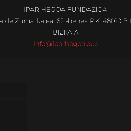
IPAR HEGOA FUNDAZIOA
alde Zumarkalea, 62 -behea P.K. 48010 B
BIZKAIA
info@iparhegoa.eus