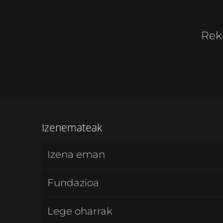
Rek
Izenemateak
Izena eman
Fundazioa
Lege oharrak