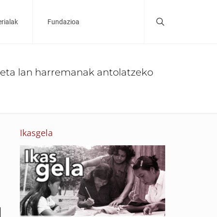
rialak
Fundazioa
 eta lan harremanak antolatzeko
Ikasgela