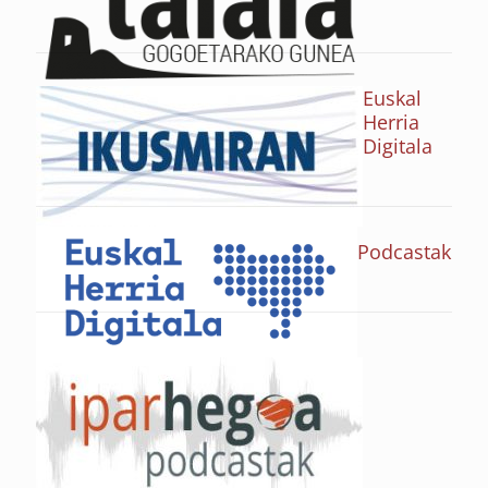
Euskal
Herria
Digitala
Podcastak