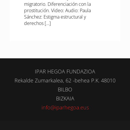
migratorio. Diferenciación con la
prostitución. Video: Audio: Paula
Sánchez: Estigma estructural y
derechos
[…]
IPAR HEGOA FUNDAZIOA
Rekalde Zumarkalea, 62 -behea P.K. 48010
BILBO
BIZKAIA
info@iparhegoa.eus