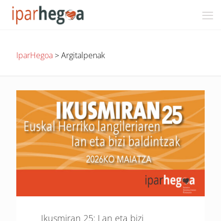
IparHegoa
>
Argitalpenak
Ikusmiran 25: Lan eta bizi