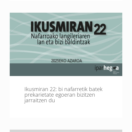
Ikusmiran 22: bi nafarretik batek
prekarietate egoeran bizitzen
jarraitzen du