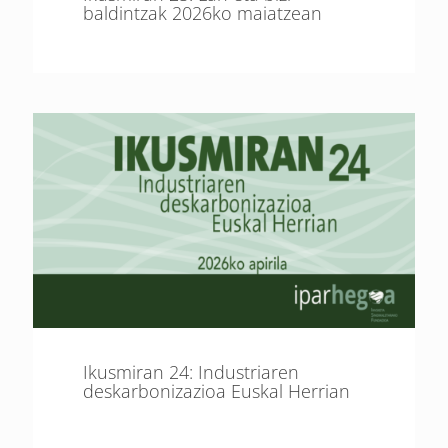
baldintzak 2026ko maiatzean
Ikusmiran 24: Industriaren
deskarbonizazioa Euskal Herrian