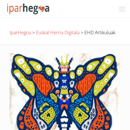
IparHegoa
>
Euskal Herria Digitala
>
EHD Artikuluak