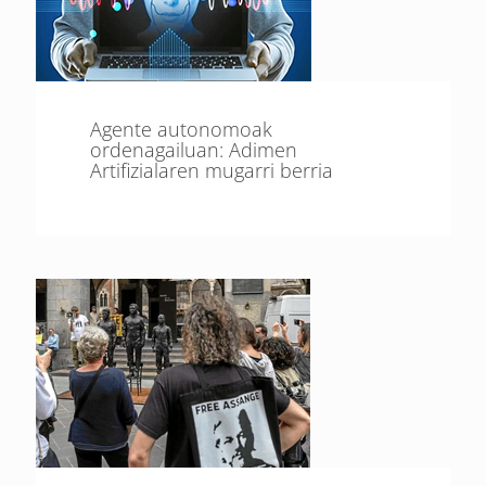
Agente autonomoak
ordenagailuan: Adimen
Artifizialaren mugarri berria