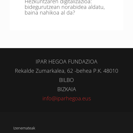
Hezkuntzaren digitalizazioa:
bidegurutzean norabidea aldatu,
baina nahikoa al da?
IPAR HEGOA FUNDAZIOA
Rekalde Zumarkalea, 62 -behea P.K. 48010
BILBO
BIZKAIA
info@iparhegoa.eus
Izenemateak