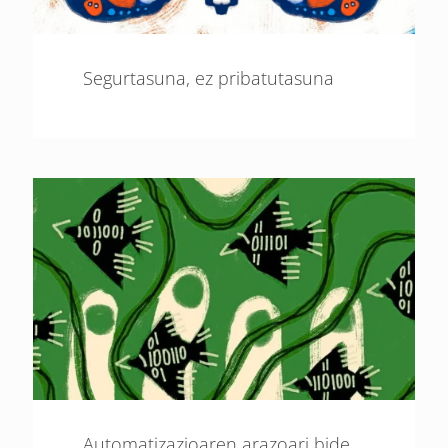
Segurtasuna, ez pribatutasuna
Automatizazioaren arazoari bide