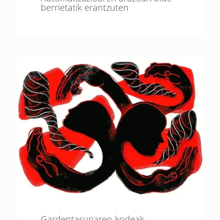
berrietatik erantzuten
Gardentasunaren kodeak