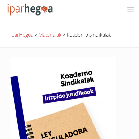
IparHegoa
>
Materialak
>
Koaderno sindikalak