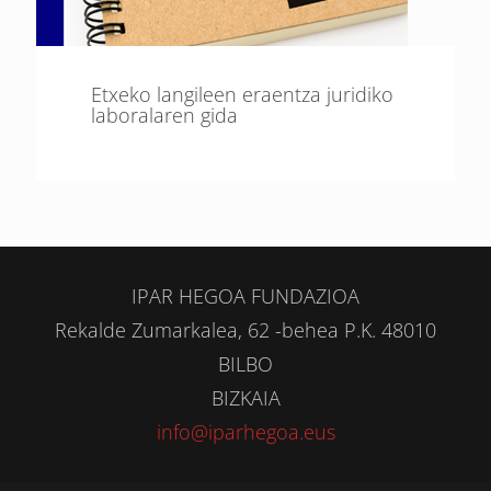
Etxeko langileen eraentza juridiko
laboralaren gida
IPAR HEGOA FUNDAZIOA
Rekalde Zumarkalea, 62 -behea P.K. 48010
BILBO
BIZKAIA
info@iparhegoa.eus