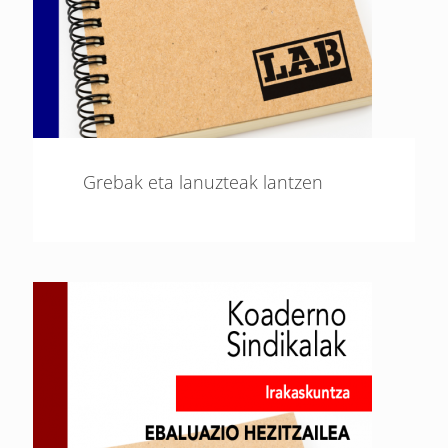
Grebak eta lanuzteak lantzen