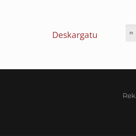
Deskargatu
Rek