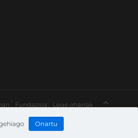
man
Fundazioa
Lege oharrak
 gehiago
Onartu