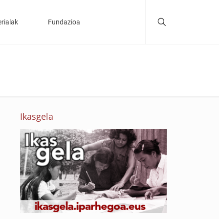
rialak
Fundazioa
Ikasgela