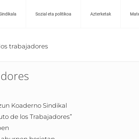
Sindikala
Sozial eta politikoa
Azterketak
Mate
los trabajadores
adores
zun Koaderno Sindikal
uto de los Trabajadores”
pen