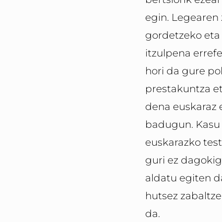
egin. Legearen
gordetzeko eta
itzulpena errefe
hori da gure pol
prestakuntza et
dena euskaraz 
badugun. Kasu 
euskarazko test
guri ez dagokigu
aldatu egiten d
hutsez zabaltze
da.