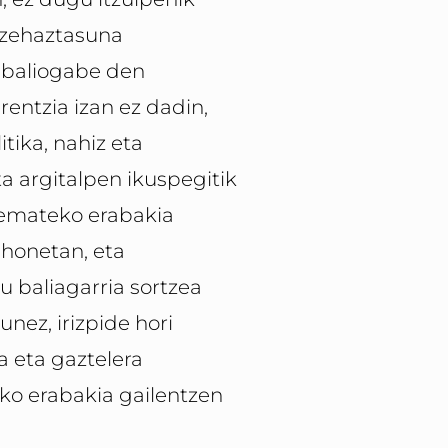
 zehaztasuna
 baliogabe den
rentzia izan ez dadin,
itika, nahiz eta
a argitalpen ikuspegitik
emateko erabakia
honetan, eta
u baliagarria sortzea
nez, irizpide hori
a eta gaztelera
ko erabakia gailentzen