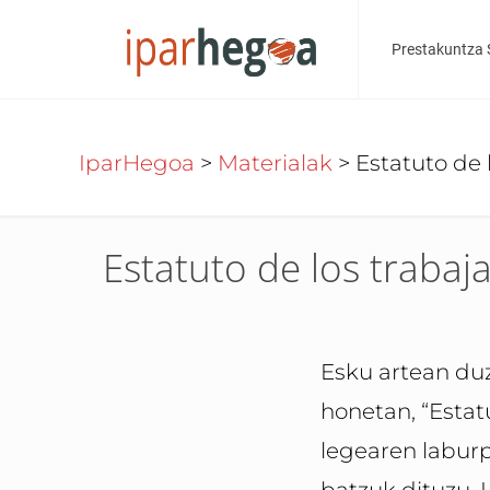
Prestakuntza 
IparHegoa
>
Materialak
>
Estatuto de 
Estatuto de los trabaj
Esku artean du
honetan, “Estat
legearen labur