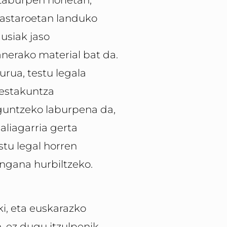
Laburpen horietan,
kastaroetan landuko
usiak jaso
anerako material bat da.
urua, testu legala
restakuntza
guntzeko laburpena da,
aliagarria gerta
tu legal horren
ngana hurbiltzeko.
ki, eta euskarazko
n, ez dugu itzulpenik