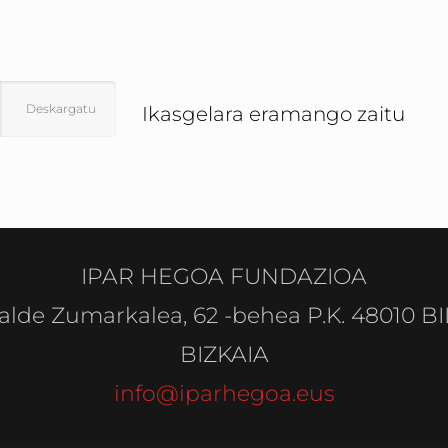
Deskargatu
Ikasgelara eramango zaitu
IPAR HEGOA FUNDAZIOA
alde Zumarkalea, 62 -behea P.K. 48010 B
BIZKAIA
info@iparhegoa.eus