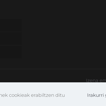
Izena e
rtekatuBerdin
k cookieak erabiltzen ditu
Irakurri