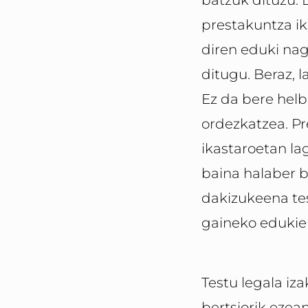
batzuk dituzu. 
prestakuntza i
diren eduki nag
ditugu. Beraz, l
Ez da bere helb
ordezkatzea. P
ikastaroetan la
baina halaber b
dakizukeena tes
gaineko edukie
Testu legala iza
bertsiorik ezea