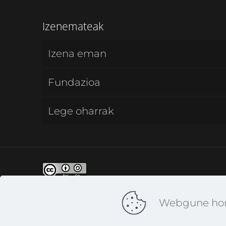
Izenemateak
Izena eman
Fundazioa
Lege oharrak
CC - Creative Commons | Aitortu-Pa
Webgune hone
CC BY-SA 4.0