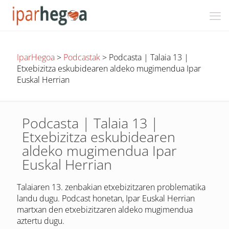
IparHegoa
>
Podcastak
>
Podcasta | Talaia 13 |
Etxebizitza eskubidearen aldeko mugimendua Ipar
Euskal Herrian
Podcasta | Talaia 13 |
Etxebizitza eskubidearen
aldeko mugimendua Ipar
Euskal Herrian
Talaiaren 13. zenbakian etxebizitzaren problematika
landu dugu. Podcast honetan, Ipar Euskal Herrian
martxan den etxebizitzaren aldeko mugimendua
aztertu dugu.