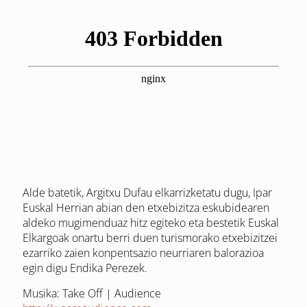
Alde batetik, Argitxu Dufau elkarrizketatu dugu, Ipar
Euskal Herrian abian den etxebizitza eskubidearen
aldeko mugimenduaz hitz egiteko eta bestetik Euskal
Elkargoak onartu berri duen turismorako etxebizitzei
ezarriko zaien konpentsazio neurriaren balorazioa
egin digu Endika Perezek.
Musika: Take Off | Audience