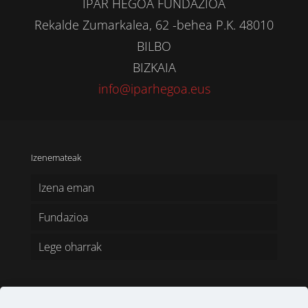
IPAR HEGOA FUNDAZIOA
Rekalde Zumarkalea, 62 -behea P.K. 48010
BILBO
BIZKAIA
info@iparhegoa.eus
Izenemateak
Izena eman
Fundazioa
Lege oharrak