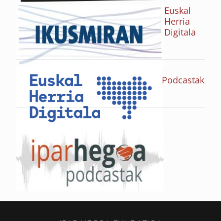
Euskal
Herria
Digitala
Podcastak