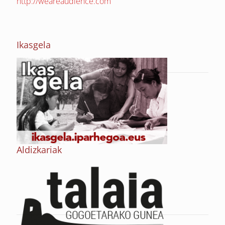
http://weareaudience.com
Ikasgela
Aldizkariak