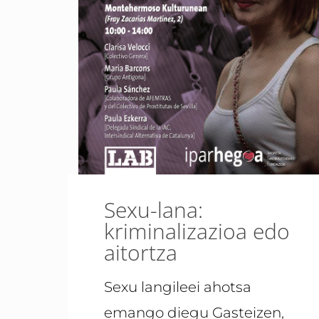
Sexu-lana:
kriminalizazioa edo
aitortza
Sexu langileei ahotsa
emango diegu Gasteizen,