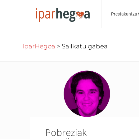
Prestakuntza 
IparHegoa
>
Sailkatu gabea
Pobreziak