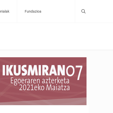
rialak
Fundazioa