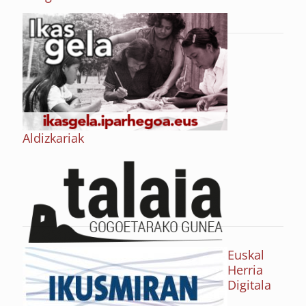
Aldizkariak
Euskal
Herria
Digitala