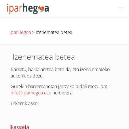
IparHegoa
>
Izenematea betea
Izenematea betea
Barkatu, baina aretoa bete da, eta izena emateko
aukerik ez dezu.
Gurekin harremanetan jartzeko bidali mezu bat
info@iparhegoa.eus
helbidera.
Eskerrik asko!
Ikasgela