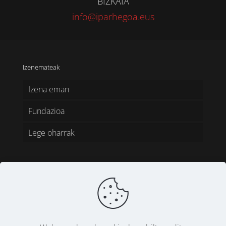
BIZKAIA
info@iparhegoa.eus
Izenemateak
Izena eman
Fundazioa
Lege oharrak
CC - Creative Commons | Aitortu-