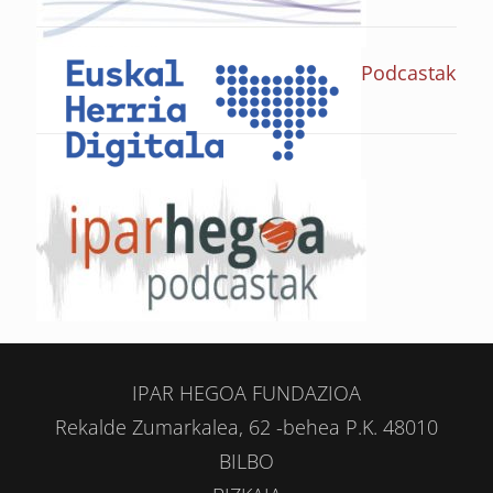
Podcastak
IPAR HEGOA FUNDAZIOA
Rekalde Zumarkalea, 62 -behea P.K. 48010
BILBO