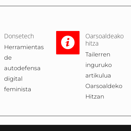
Donsetech
Oarsoaldeako
hitza
Herramientas
Tailerren
de
inguruko
autodefensa
artikulua
digital
Oarsoaldeko
feminista
Hitzan