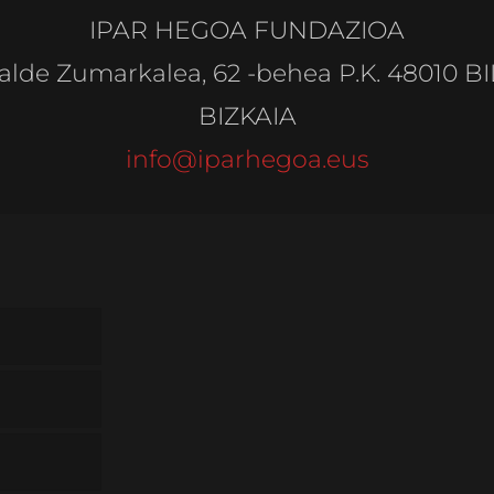
IPAR HEGOA FUNDAZIOA
alde Zumarkalea, 62 -behea P.K. 48010 B
BIZKAIA
info@iparhegoa.eus