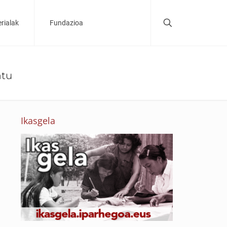
rialak
Fundazioa
atu
Ikasgela