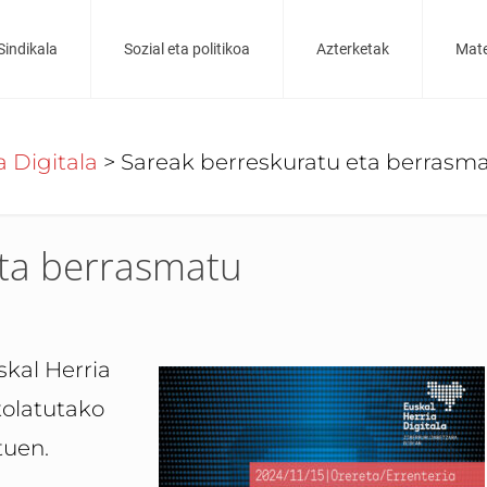
Sindikala
Sozial eta politikoa
Azterketak
Mate
a Digitala
>
Sareak berreskuratu eta berrasm
eta berrasmatu
kal Herria
tolatutako
tuen.