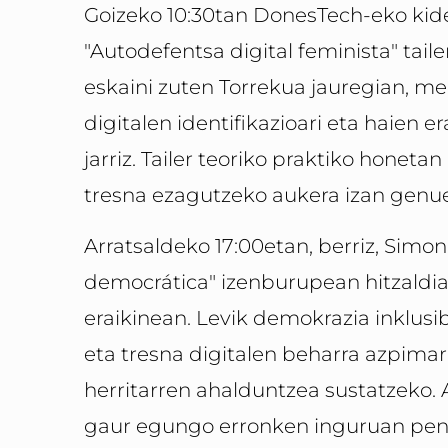
Goizeko 10:30tan DonesTech-eko kid
"Autodefentsa digital feminista" taile
eskaini zuten Torrekua jauregian, m
digitalen identifikazioari eta haien er
jarriz. Tailer teoriko praktiko honeta
tresna ezagutzeko aukera izan genu
Arratsaldeko 17:00etan, berriz, Simona
democrática" izenburupean hitzaldi
eraikinean. Levik demokrazia inklusi
eta tresna digitalen beharra azpima
herritarren ahalduntzea sustatzeko. 
gaur egungo erronken inguruan pent