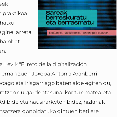
eek
r praktikoa
ehatxu
aginei arreta
n hainbat
en.
 Levik "El reto de la digitalización
a eman zuen Joxepa Antonia Aranberri
boago eta irisgarriago baten alde egiten du,
rratzen du gardentasuna, kontu ematea eta
Adibide eta hausnarketen bidez, hizlariak
satzera gonbidatuko gintuen beti ere