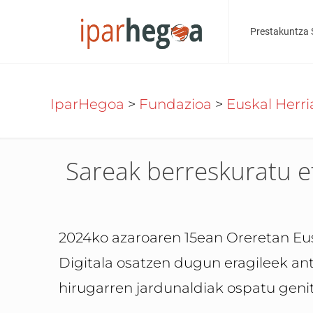
Prestakuntza 
IparHegoa
>
Fundazioa
>
Euskal Herri
Sareak berreskuratu 
2024ko azaroaren 15ean Oreretan Eus
Digitala osatzen dugun eragileek an
hirugarren jardunaldiak ospatu geni