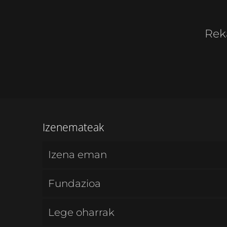
Rek
Izenemateak
Izena eman
Fundazioa
Lege oharrak