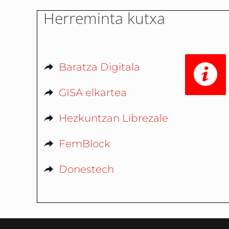
Herreminta kutxa
Baratza Digitala
GISA elkartea
Hezkuntzan Librezale
FemBlock
Donestech