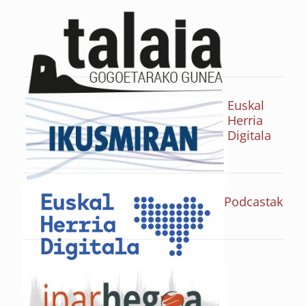
Euskal
Herria
Digitala
Podcastak