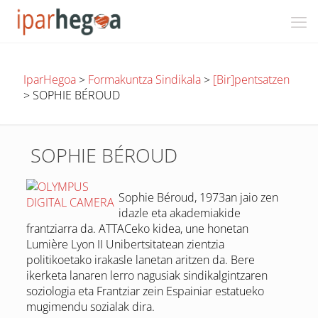
IparHegoa
>
Formakuntza Sindikala
>
[Bir]pentsatzen
>
SOPHIE BÉROUD
SOPHIE BÉROUD
Sophie Béroud, 1973an jaio zen
idazle eta akademiakide
frantziarra da. ATTACeko kidea, une honetan
Lumière Lyon II Unibertsitatean zientzia
politikoetako irakasle lanetan aritzen da. Bere
ikerketa lanaren lerro nagusiak sindikalgintzaren
soziologia eta Frantziar zein Espainiar estatueko
mugimendu sozialak dira.