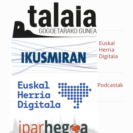
Euskal
Herria
Digitala
Podcastak