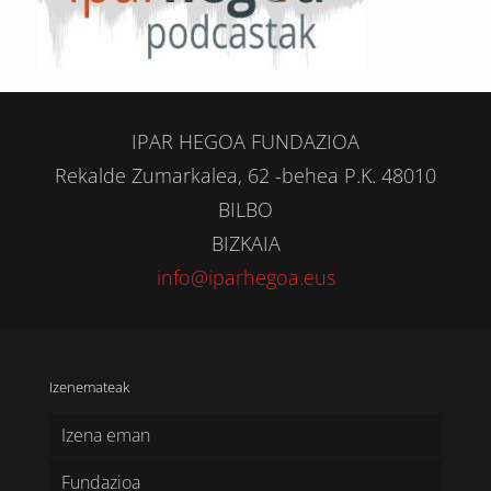
IPAR HEGOA FUNDAZIOA
Rekalde Zumarkalea, 62 -behea P.K. 48010
BILBO
BIZKAIA
info@iparhegoa.eus
Izenemateak
Izena eman
Fundazioa