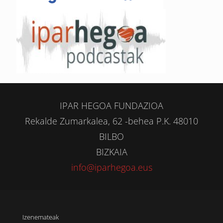
IPAR HEGOA FUNDAZIOA
Rekalde Zumarkalea, 62 -behea P.K. 48010
BILBO
BIZKAIA
info@iparhegoa.eus
Izenemateak