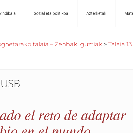
Sindikala
Sozial eta politikoa
Azterketak
Mate
goetarako talaia – Zenbaki guztiak
>
Talaia 13
A-USB
do el reto de adaptar
mbio en el mundo