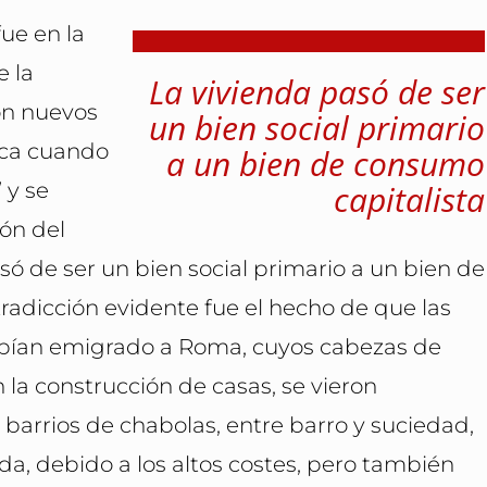
fue en la
 la
La vivienda pasó de ser
on nuevos
un bien social primario
oca cuando
a un bien de consumo
 y se
capitalista
ión del
só de ser un bien social primario a un bien de
radicción evidente fue el hecho de que las
abían emigrado a Roma, cuyos cabezas de
 la construcción de casas, se vieron
 barrios de chabolas, entre barro y suciedad,
da, debido a los altos costes, pero también