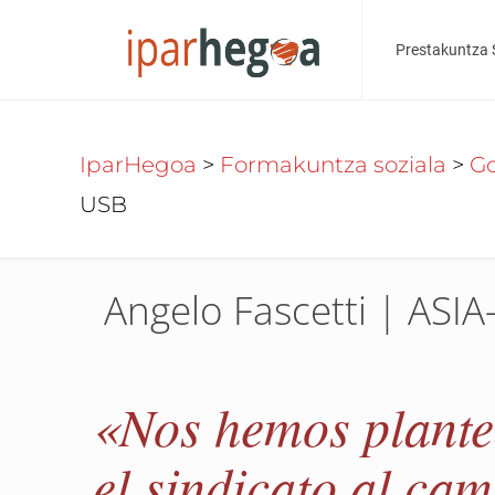
Prestakuntza 
IparHegoa
>
Formakuntza soziala
>
Go
USB
Angelo Fascetti | ASI
«Nos hemos plantea
el sindicato al ca