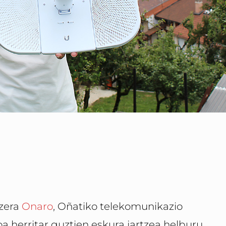
tzera
Onaro
, Oñatiko telekomunikazio
a herritar guztien eskura jartzea helburu