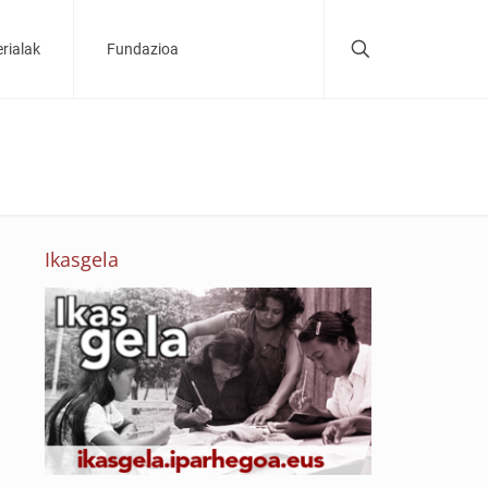
rialak
Fundazioa
Ikasgela