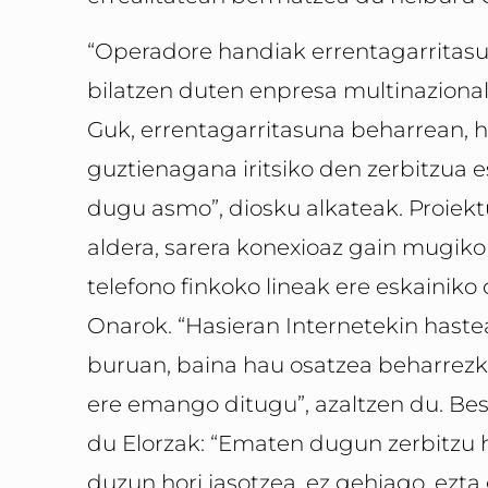
“Operadore handiak errentagarritas
bilatzen duten enpresa multinazional
Guk, errentagarritasuna beharrean, h
guztienagana iritsiko den zerbitzua 
dugu asmo”, diosku alkateak. Proiekt
aldera, sarera konexioaz gain mugiko
telefono finkoko lineak ere eskainiko 
Onarok. “Hasieran Internetekin hast
buruan, baina hau osatzea beharrezkoa
ere emango ditugu”, azaltzen du. Bes
du Elorzak: “Ematen dugun zerbitzu h
duzun hori jasotzea, ez gehiago, ezta