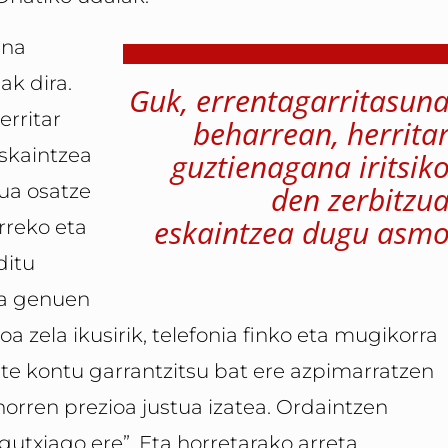
una
ak dira.
Guk, errentagarritasun
erritar
beharrean, herrita
eskaintzea
guztienagana iritsik
ua osatze
den zerbitzu
eskaintzea dugu asm
rreko eta
ditu
ea genuen
 zela ikusirik, telefonia finko eta mugikorra
te kontu garrantzi­tsu bat ere azpimarratzen
orren prezioa justua izatea. Ordaintzen
 gutxiago ere”. Eta horretarako arreta