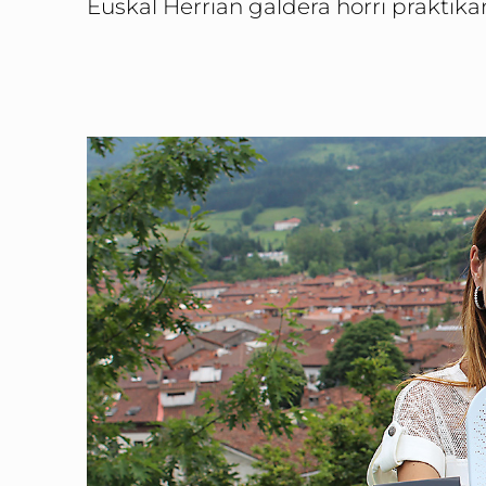
Euskal Herrian galdera horri praktika