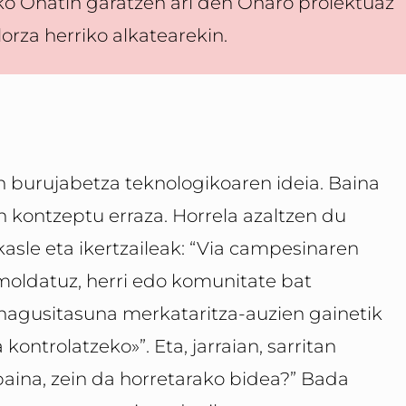
ako Oñatin garatzen ari den Onaro proiektuaz
lorza herriko alkatearekin.
n burujabetza teknologikoaren ideia. Baina
en kontzeptu erraza. Horrela azaltzen du
sle eta ikertzaileak: “Via campesinaren
moldatuz, herri edo komunitate bat
nagusitasuna merkataritza-auzien gainetik
ontrolatzeko»”. Eta, jarraian, sarritan
baina, zein da horretarako bidea?” Bada