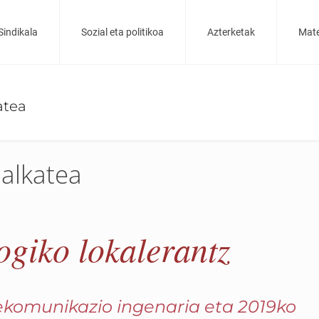
Sindikala
Sozial eta politikoa
Azterketak
Mate
atea
 alkatea
ogiko lokalerantz
ekomunikazio ingenaria eta 2019ko