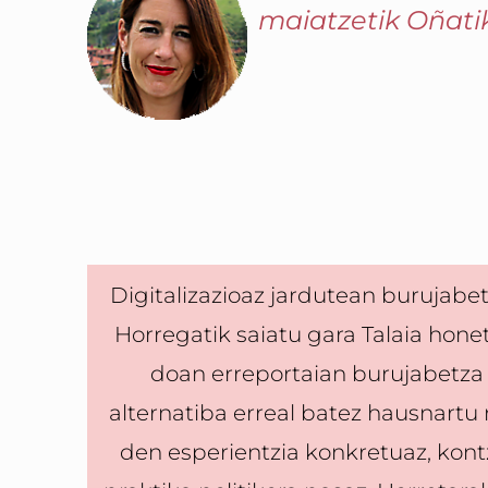
maiatzetik Oñati
Digitalizazioaz jardutean burujabe
Horregatik saiatu gara Talaia hone
doan erreportaian burujabetza 
alternatiba erreal batez hausnartu 
den esperientzia konkretuaz, kon