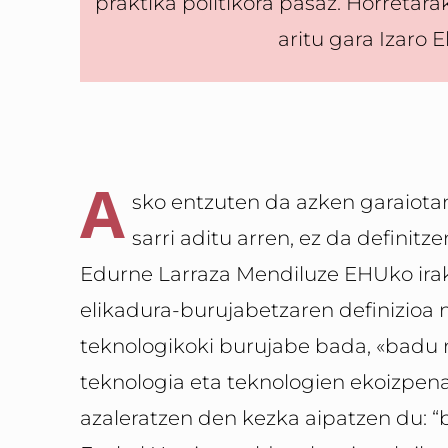
praktika politikora pasaz. Horretar
aritu gara Izaro E
A
sko entzuten da azken garaiota
sarri aditu arren, ez da definitz
Edurne Larraza Mendiluze EHUko iraka
elikadura-burujabetzaren definizioa 
teknologikoki burujabe bada, «badu 
teknologia eta teknologien ekoizpena k
azaleratzen den kezka aipatzen du: “