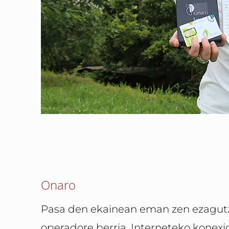
Onaro
Pasa den ekainean eman zen ezagu­
operadore berria, Interneteko konexio