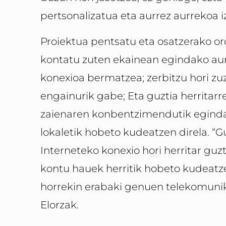
pertsonalizatua eta aurrez aurrekoa i
Proiektua pentsatu eta osatzerako ord
kontatu zuten ekainean egindako aur
konexioa bermatzea; zerbitzu hori zu
engainurik gabe; Eta guztia herritarr
zaienaren konben­tzimendutik eginda,
lokaletik hobeto kudeatzen direla. “G
Interneteko konexio hori herritar guz
kontu hauek herritik hobeto kudeatz
horrekin erabaki genuen telekomuni
Elorzak.