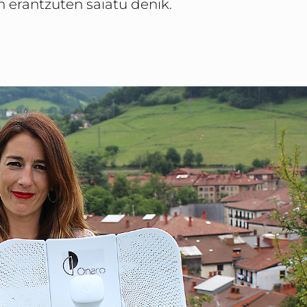
n erantzuten saiatu denik.