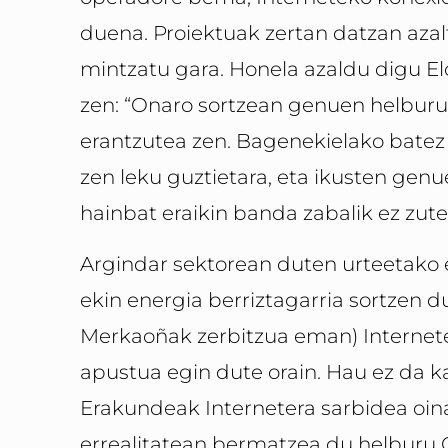
duena. Proiektuak zertan datzan azal­t
mintzatu gara. Honela azaldu digu E
zen: “Onaro sortzean genuen helburu 
erantzutea zen. Bagenekielako batez e
zen leku guztietara, eta ikusten gen
hainbat eraikin banda zabalik ez zut
Argindar sektorean duten urteetako e
ekin energia berriztagarria sortzen d
Merkaoñak zerbitzua eman) Interneter
apustua egin dute orain. Hau ez da ka
Erakundeak Internetera sarbidea oina
errealitatean bermatzea du helburu 