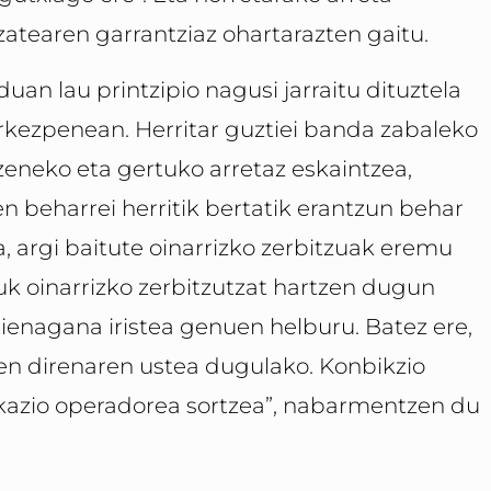
zatearen garran­tziaz ohartarazten gaitu.
uan lau printzipio nagusi jarraitu dituztela
kezpenean. Herritar guztiei banda zabaleko
zeneko eta gertuko arretaz eskaintzea,
en beharrei herritik bertatik erantzun behar
 argi baitute oinarrizko zerbitzuak eremu
uk oinarrizko zerbitzutzat hartzen dugun
tienagana iristea genuen helburu. Batez ere,
en direnaren ustea dugulako. Konbikzio
kazio operadorea sortzea”, nabarmentzen du