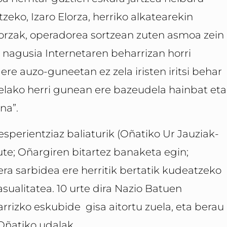
zeko, Izaro Elorza, herriko alkatearekin
lorzak, operadorea sortzean zuten asmoa zein
nagusia Internetaren beharrizan horri
re auzo-guneetan ez zela iristen iritsi behar
uelako herri gunean ere bazeudela hainbat eta
ena”.
sperientziaz baliaturik (Oñatiko Ur Jauziak-
ute; Oñargiren bitartez banaketa egin;
a sarbidea ere herritik bertatik kudeatzeko
sualitatea. 10 urte dira Nazio Batuen
rrizko eskubide gisa aitortu zuela, eta berau
Oñatiko udalak.