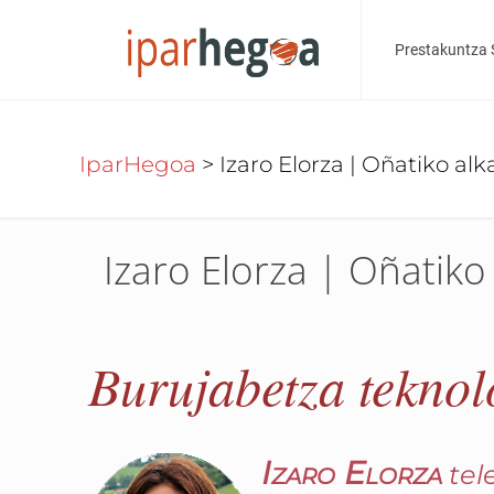
Prestakuntza 
IparHegoa
>
Izaro Elorza | Oñatiko alk
Izaro Elorza | Oñatiko
Burujabetza teknol
Izaro Elorza
tel