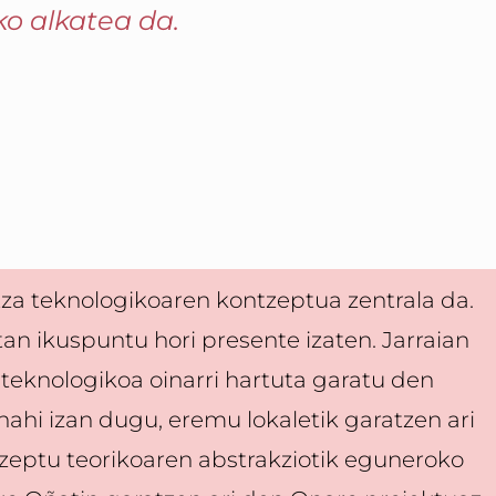
ko alkatea da.
tza teknologikoaren kontzeptua zentrala da.
tan ikuspuntu hori presente izaten. Jarraian
teknologikoa oinarri hartuta garatu den
nahi izan dugu, eremu lokaletik garatzen ari
tzeptu teorikoaren abstrakziotik eguneroko