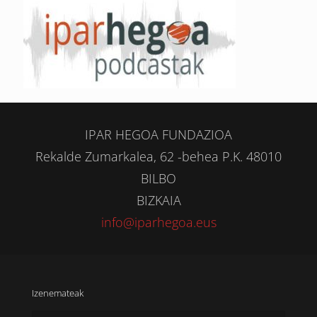
IPAR HEGOA FUNDAZIOA
Rekalde Zumarkalea, 62 -behea P.K. 48010
BILBO
BIZKAIA
info@iparhegoa.eus
Izenemateak