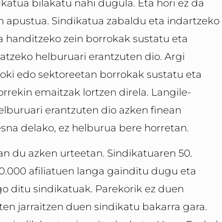
katua bilakatu nahi dugula. Eta hori ez da
n apustua. Sindikatua zabaldu eta indartzeko
a handitzeko zein borrokak sustatu eta
tzeko helburuari erantzuten dio. Argi
oki edo sektoreetan borrokak sustatu eta
rrekin emaitzak lortzen direla. Langile­
elburuari erantzuten dio azken finean
sna delako, ez helburua bere horretan.
an du azken urteetan. Sindikatuaren 50.
.000 afiliatuen langa gainditu dugu eta
go ditu sindikatuak. Parekorik ez duen
n jarraitzen duen sindikatu bakarra gara.