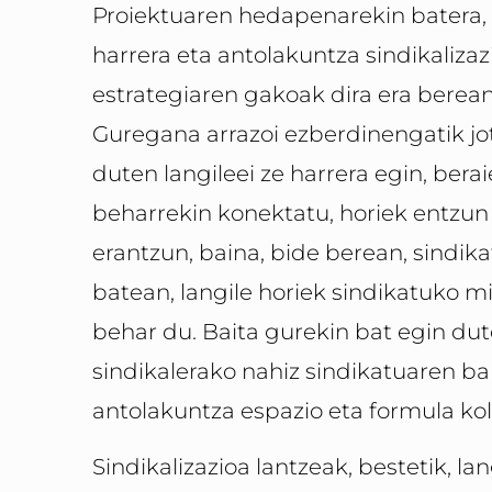
Proiektuaren hedapenarekin batera, 
harrera eta antolakuntza sindikalizaz
estrategiaren gakoak dira era berean
Guregana arrazoi ezberdinengatik jo
duten langileei ze harrera egin, bera
beharrekin konektatu, horiek entzun
erantzun, baina, bide berean, sindik
batean, langile horiek sindikatuko m
behar du. Baita gurekin bat egin dute
sindikalerako nahiz sindikatuaren bar
antolakuntza espazio eta formula kol
Sindikalizazioa lantzeak, bestetik, 