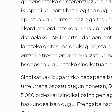
gehienentzako erreferentziazko sindi
ikuspegi korporatibotik egiten dugu
apustuak gure interpelazio gaitasun
akordioak erdiesteko aukerak biderka
dagoelako LAB indartsu dagoen lant
lantzeko gaitasuna daukagula, eta ho
entzako tresna eraginkorra izateko h
hedapenak, guretzako sindikatua tre
Sindikatuak izugarrizko hedapena iz
urteurrena ospatu dugun honetan, 50
5.000 ordezkari sindikal baino gehia
hazkundea izan dugu. Etengabe hazte