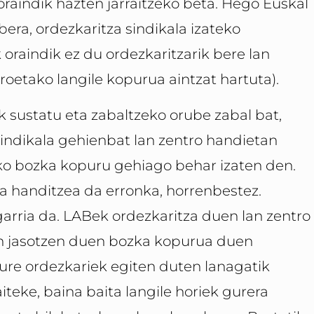
aindik hazten jarraitzeko beta. Hego Euskal
era, ordezkaritza sindikala izateko
oraindik ez du ordezkaritzarik bere lan
troetako langile kopurua aintzat hartuta).
 sustatu eta zabaltzeko orube zabal bat,
sindikala gehienbat lan zentro handietan
ko bozka kopuru gehiago behar izaten den.
a handitzea da erronka, horrenbestez.
ngarria da. LABek ordezkaritza duen lan zentro
 jasotzen duen bozka kopurua duen
gure ordezkariek egiten duten lanagatik
iteke, baina baita langile horiek gurera