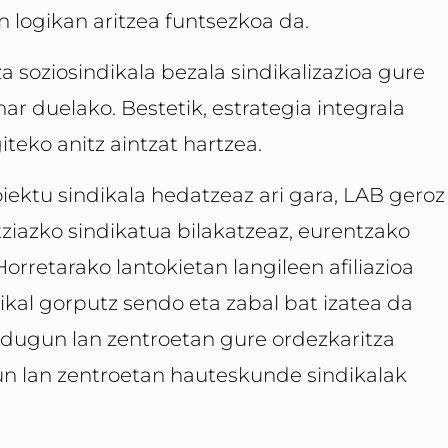
en logikan aritzea funtsezkoa da.
za soziosindikala bezala sindikalizazioa gure
r duelako. Bestetik, estrategia integrala
teko anitz aintzat hartzea.
oiektu sindikala hedatzeaz ari gara, LAB geroz
tziazko sindikatua bilakatzeaz, eurentzako
Horretarako lantokietan langileen afiliazioa
ikal gorputz sendo eta zabal bat izatea da
a dugun lan zentroetan gure ordezkaritza
gun lan zentroetan hauteskunde sindikalak