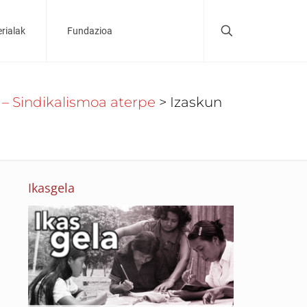
rialak
Fundazioa
8 – Sindikalismoa aterpe
>
Izaskun
Ikasgela