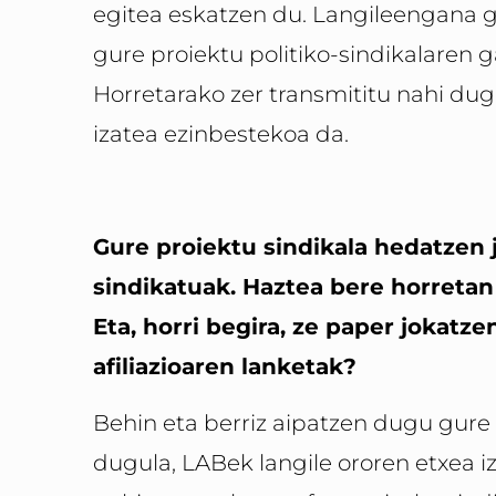
egitea eskatzen du. Langileengana g
gure proiektu politiko-sindikalaren
Horretarako zer transmititu nahi dug
izatea ezinbestekoa da.
Gure proiektu sindikala hedatzen j
sindikatuak. Haztea bere horretan
Eta, horri begira, ze paper jokatz
afiliazioaren lanketak?
Behin eta berriz aipatzen dugu gure 
dugula, LABek langile ororen etxea iz