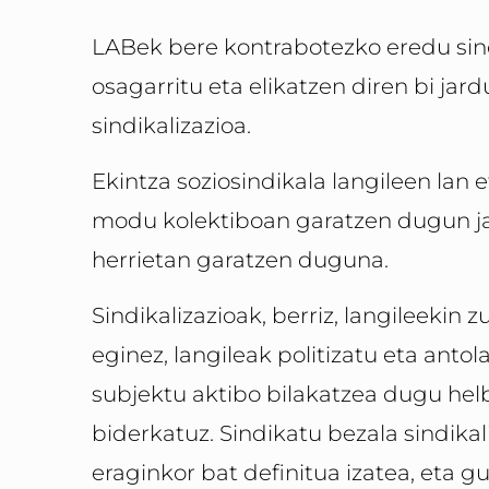
LABek bere kontrabotezko eredu sind
osagarritu eta elikatzen diren bi jard
sindikalizazioa.
Ekintza soziosindikala langileen lan 
modu kolektiboan garatzen dugun ja
herrietan garatzen duguna.
Sindikalizazioak, berriz, langileeki
eginez, langileak politizatu eta anto
subjektu aktibo bilakatzea dugu hel
biderkatuz. Sindikatu bezala sindikali
eraginkor bat definitua izatea, eta 