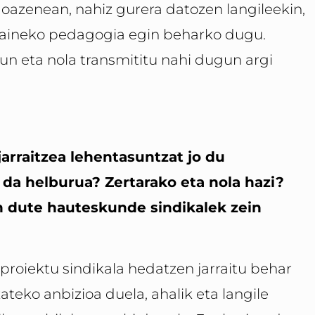
oazenean, nahiz gurera datozen langileekin,
 gaineko pedagogia egin beharko dugu.
un eta nola transmititu nahi dugun argi
arraitzea lehentasuntzat jo du
 da helburua? Zertarako eta nola hazi?
en dute hauteskunde sindikalek zein
proiektu sindikala hedatzen jarraitu behar
ateko anbizioa duela, ahalik eta langile