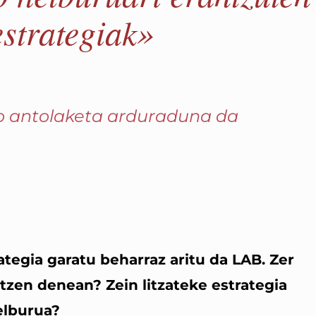
estrategiak»
o antolaketa arduraduna da
ategia garatu beharraz aritu da LAB. Zer
ltzen denean? Zein litzateke estrategia
elburua?