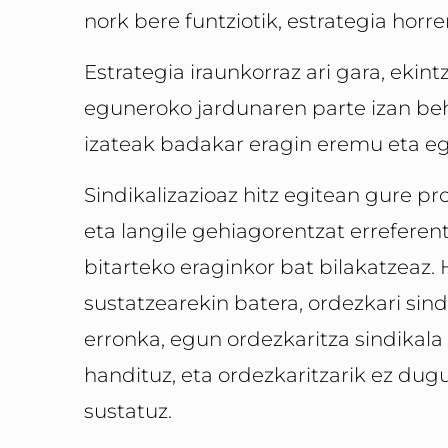
nork bere funtziotik, estrategia horr
Estrategia iraunkorraz ari gara, ekint
eguneroko jardunaren parte izan beha
izateak badakar eragin eremu eta egi
Sindikalizazioaz hitz egitean gure pr
eta langile gehiagorentzat erreferen
bitarteko eraginkor bat bilakatzeaz. 
sustatzearekin batera, ordezkari sind
erronka, egun ordezkaritza sindikal
handituz, eta ordezkaritzarik ez du
sustatuz.