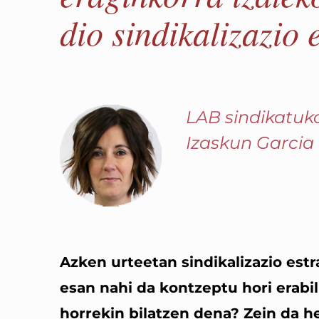
dio sindikalizazio 
LAB sindikatuk
Izaskun Garcia
Azken urteetan sindikalizazio estr
esan nahi da kontzeptu hori erabi
horrekin bilatzen dena? Zein da h