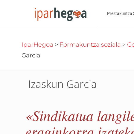
Prestakuntza 
IparHegoa
>
Formakuntza soziala
>
Go
Garcia
Izaskun Garcia
«Sindikatua langil
eraginkorra izatek