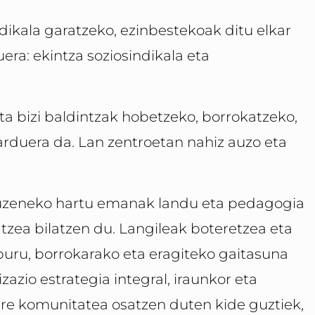
ikala garatzeko, ezinbestekoak ditu elkar
uera: ekintza soziosindikala eta
eta bizi baldintzak hobetzeko, borrokatzeko,
rduera da. Lan zentroetan nahiz auzo eta
n zuzeneko hartu emanak landu eta pedagogia
latzea bilatzen du. Langileak boteretzea eta
buru, borrokarako eta eragiteko gaitasuna
zazio estrategia integral, iraunkor eta
gure komunitatea osatzen duten kide guztiek,