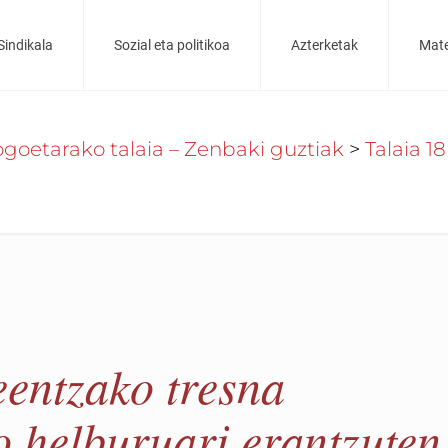
Sindikala
Sozial eta politikoa
Azterketak
Mate
goetarako talaia – Zenbaki guztiak
>
Talaia 1
eentzako tresna
o helburuari erantzuten