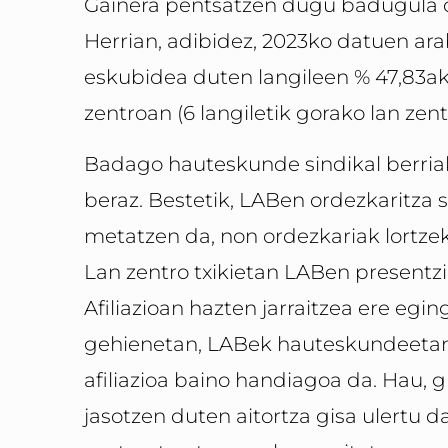
Gainera pentsatzen dugu badugula or
Herrian, adibidez, 2023ko datuen arab
eskubidea duten langileen % 47,83ak 
zentroan (6 langiletik gorako lan zen
Badago hauteskunde sindikal berriak
beraz. Bestetik, LABen ordezkaritza 
metatzen da, non ordezkariak lortze
Lan zentro txikietan LABen presentzi
Afiliazioan hazten jarraitzea ere egi
gehienetan, LABek hauteskundeetan
afiliazioa baino handiagoa da. Hau, 
jasotzen duten aitortza gisa ulertu da