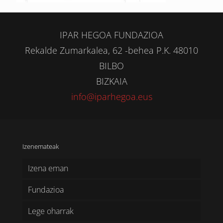
IPAR HEGOA FUNDAZIOA
Rekalde Zumarkalea, 62 -behea P.K. 48010
BILBO
BIZKAIA
info@iparhegoa.eus
Izenemateak
Izena eman
Fundazioa
Lege oharrak