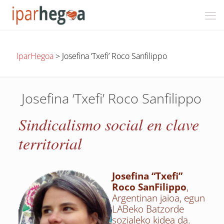
IparHegoa
>
Josefina ‘Txefi’ Roco Sanfilippo
Josefina ‘Txefi’ Roco Sanfilippo
Sindicalismo social en clave
territorial
Josefina “Txefi”
Roco SanFilippo
,
Argentinan jaioa, egun
LABeko Batzorde
sozialeko kidea da.