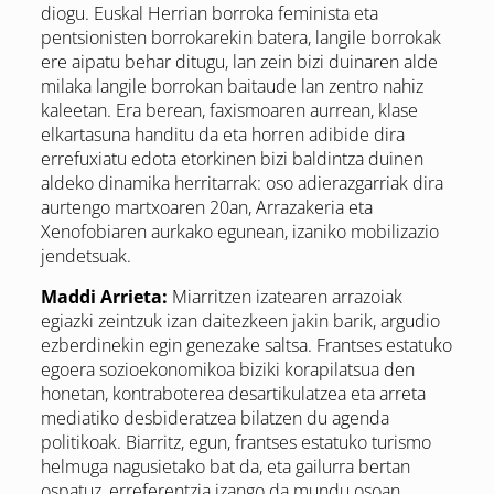
diogu. Euskal Herrian borroka feminista eta
pentsionisten borrokarekin batera, langile borrokak
ere aipatu behar ditugu, lan zein bizi duinaren alde
milaka langile borrokan baitaude lan zentro nahiz
kaleetan. Era berean, faxismoaren aurrean, klase
elkartasuna handitu da eta horren adibide dira
errefuxiatu edota etorkinen bizi baldintza duinen
aldeko dinamika herritarrak: oso adierazgarriak dira
aurtengo martxoaren 20an, Arrazakeria eta
Xenofobiaren aurkako egunean, izaniko mobilizazio
jendetsuak.
Maddi Arrieta:
Miarritzen izatearen arrazoiak
egiazki zeintzuk izan daitezkeen jakin barik, argudio
ezberdinekin egin genezake saltsa. Frantses estatuko
egoera sozioekonomikoa biziki korapilatsua den
honetan, kontraboterea desartikulatzea eta arreta
mediatiko desbideratzea bilatzen du agenda
politikoak. Biarritz, egun, frantses estatuko turismo
helmuga nagusietako bat da, eta gailurra bertan
ospatuz, erreferentzia izango da mundu osoan.