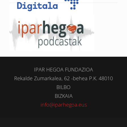
IPAR HEGOA FUNDAZIOA
Rekalde Zumarkalea, 62 -behea P.K. 48010
BILBO
BIZKAIA
info@iparhegoa.eus