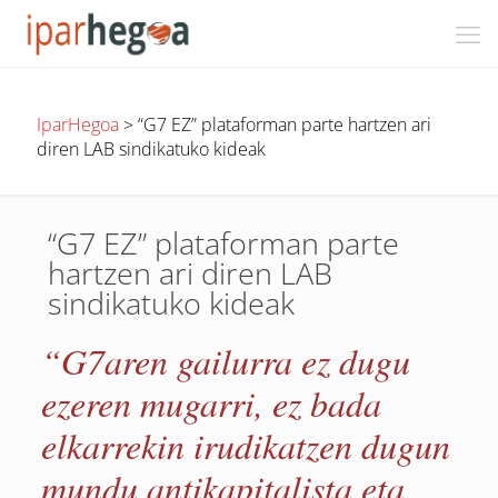
IparHegoa
>
“G7 EZ” plataforman parte hartzen ari
diren LAB sindikatuko kideak
“G7 EZ” plataforman parte
hartzen ari diren LAB
sindikatuko kideak
“G7aren gailurra ez dugu
ezeren mugarri, ez bada
elkarrekin irudikatzen dugun
mundu antikapitalista eta