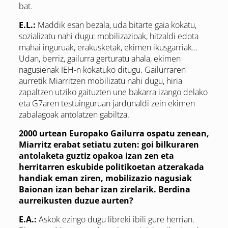
bat.
E.L.:
Maddik esan bezala, uda bitarte gaia kokatu,
sozializatu nahi dugu: mobilizazioak, hitzaldi edota
mahai inguruak, erakusketak, ekimen ikusgarriak…
Udan, berriz, gailurra gerturatu ahala, ekimen
nagusienak IEH-n kokatuko ditugu. Gailurraren
aurretik Miarritzen mobilizatu nahi dugu, hiria
zapaltzen utziko gaituzten une bakarra izango delako
eta G7aren testuinguruan jardunaldi zein ekimen
zabalagoak antolatzen gabiltza.
2000 urtean Europako Gailurra ospatu zenean,
Miarritz erabat setiatu zuten: goi bilkuraren
antolaketa guztiz opakoa izan zen eta
herritarren eskubide politikoetan atzerakada
handiak eman ziren, mobilizazio nagusiak
Baionan izan behar izan zirelarik. Berdina
aurreikusten duzue aurten?
E.A.:
Askok ezingo dugu libreki ibili gure herrian.