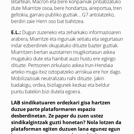
Bitartean, Macron eta bere konpainiak pribatizatuko
dute Miarritze osoa, bere hondartza, aireportua, tren
geltokia, garraio publiko guztiak… G7 antolatzeko,
berdin zaie Herri oso bat bahitzea.
E.L.:
Dugun zuzeneko eta zeharkako informazioaren
arabera, Miarritze eta inguruak setiatu eta segurtasun
indar ezberdinek okupatuko dituzte bazter guztiak.
Miarritzen bertan auzotarren mugikortasun askea
mugatuko dute eta hainbat auzo hustu ere egingo
dituzte. Pertsonen zirkulazio askea Irun-Hendaia
arteko muga itxiz oztopatzeko arriskua ere hor dago.
Mobilizazioak neutralizatu nahi dituzte. Jakin
badakigu, ordea, bizilagunek kezkaz eta beldur
puntu batekin bizi dutela egoera.
LAB sindikatuaren ordezkari gisa hartzen
duzue parte plataformaren espazio
desberdinetan. Ze paper du zuen ustez
sindikalgintzak guzti honetan? Nola lotzen da
plataforman egiten duzuen lana egunez egun