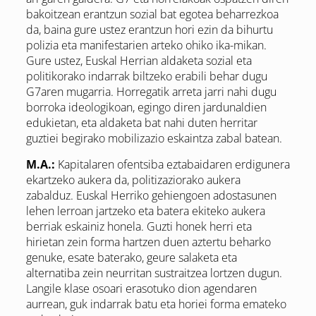
bakoitzean erantzun sozial bat egotea beharrezkoa
da, baina gure ustez erantzun hori ezin da bihurtu
polizia eta manifestarien arteko ohiko ika-mikan.
Gure ustez, Euskal Herrian aldaketa sozial eta
politikorako indarrak biltzeko erabili behar dugu
G7aren mugarria. Horregatik arreta jarri nahi dugu
borroka ideologikoan, egingo diren jardunaldien
edukietan, eta aldaketa bat nahi duten herritar
guztiei begirako mobilizazio eskaintza zabal batean.
M.A.:
Kapitalaren ofentsiba eztabaidaren erdigunera
ekartzeko aukera da, politizaziorako aukera
zabalduz. Euskal Herriko gehiengoen adostasunen
lehen lerroan jartzeko eta batera ekiteko aukera
berriak eskainiz honela. Guzti honek herri eta
hirietan zein forma hartzen duen aztertu beharko
genuke, esate baterako, geure salaketa eta
alternatiba zein neurritan sustraitzea lortzen dugun.
Langile klase osoari erasotuko dion agendaren
aurrean, guk indarrak batu eta horiei forma emateko