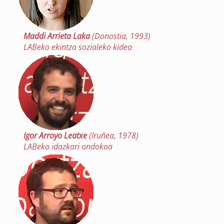
Maddi Arrieta Laka
(Donostia, 1993)
LABeko ekintza sozialeko kidea
Igor Arroyo Leatxe
(Iruñea, 1978)
LABeko idazkari ondokoa