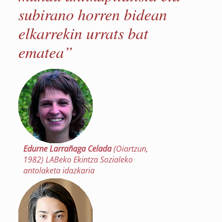
subirano horren bidean
elkarrekin urrats bat
ematea”
Edurne Larrañaga Celada
(Oiartzun,
1982) LABeko Ekintza Sozialeko
antolaketa idazkaria