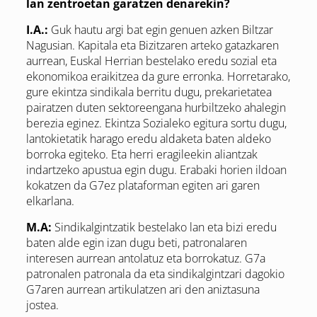
lan zentroetan garatzen denarekin?
I.A.:
Guk hautu argi bat egin genuen azken Biltzar
Nagusian. Kapitala eta Bizitzaren arteko gatazkaren
aurrean, Euskal Herrian bestelako eredu sozial eta
ekonomikoa eraikitzea da gure erronka. Horretarako,
gure ekintza sindikala berritu dugu, prekarietatea
pairatzen duten sektoreengana hurbiltzeko ahalegin
berezia eginez. Ekintza Sozialeko egitura sortu dugu,
lantokietatik harago eredu aldaketa baten aldeko
borroka egiteko. Eta herri eragileekin aliantzak
indartzeko apustua egin dugu. Erabaki horien ildoan
kokatzen da G7ez plataforman egiten ari garen
elkarlana.
M.A:
Sindikalgintzatik bestelako lan eta bizi eredu
baten alde egin izan dugu beti, patronalaren
interesen aurrean antolatuz eta borrokatuz. G7a
patronalen patronala da eta sindikalgintzari dagokio
G7aren aurrean artikulatzen ari den aniztasuna
jostea.