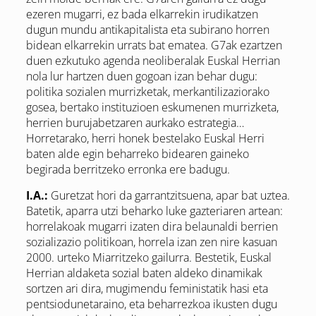
ezeren mugarri, ez bada elkarrekin irudikatzen
dugun mundu antikapitalista eta subirano horren
bidean elkarrekin urrats bat ematea. G7ak ezartzen
duen ezkutuko agenda neoliberalak Euskal Herrian
nola lur hartzen duen gogoan izan behar dugu:
politika sozialen murrizketak, merkantilizaziorako
gosea, bertako instituzioen eskumenen murrizketa,
herrien burujabetzaren aurkako estrategia…
Horretarako, herri honek bestelako Euskal Herri
baten alde egin beharreko bidearen gaineko
begirada berritzeko erronka ere badugu.
I.A.:
Guretzat hori da garrantzitsuena, apar bat uztea.
Batetik, aparra utzi beharko luke gazteriaren artean:
horrelakoak mugarri izaten dira belaunaldi berrien
sozializazio politikoan, horrela izan zen nire kasuan
2000. urteko Miarritzeko gailurra. Bestetik, Euskal
Herrian aldaketa sozial baten aldeko dinamikak
sortzen ari dira, mugimendu feministatik hasi eta
pentsiodunetaraino, eta beharrezkoa ikusten dugu