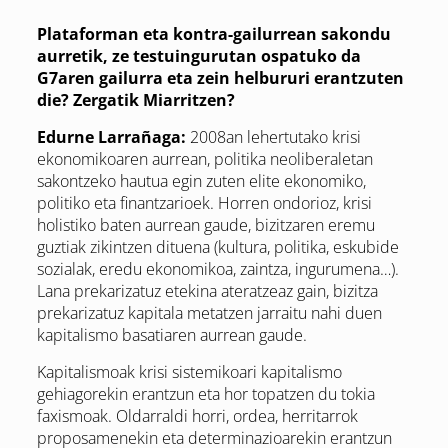
Plataforman eta kontra-gailurrean sakondu
aurretik, ze testuingurutan ospatuko da
G7aren gailurra eta zein helbururi erantzuten
die? Zergatik Miarritzen?
Edurne Larrañaga:
2008an lehertutako krisi
ekonomikoaren aurrean, politika neoliberaletan
sakontzeko hautua egin zuten elite ekonomiko,
politiko eta finantzarioek. Horren ondorioz, krisi
holistiko baten aurrean gaude, bizitzaren eremu
guztiak zikintzen dituena (kultura, politika, eskubide
sozialak, eredu ekonomikoa, zaintza, ingurumena…).
Lana prekarizatuz etekina ateratzeaz gain, bizitza
prekarizatuz kapitala metatzen jarraitu nahi duen
kapitalismo basatiaren aurrean gaude.
Kapitalismoak krisi sistemikoari kapitalismo
gehiagorekin erantzun eta hor topatzen du tokia
faxismoak. Oldarraldi horri, ordea, herritarrok
proposamenekin eta determinazioarekin erantzun