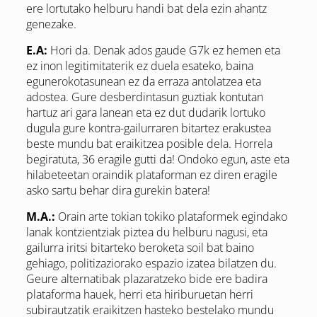
ere lortutako helburu handi bat dela ezin ahantz
genezake.
E.A:
Hori da. Denak ados gaude G7k ez hemen eta
ez inon legitimitaterik ez duela esateko, baina
egunerokotasunean ez da erraza antolatzea eta
adostea. Gure desberdintasun guztiak kontutan
hartuz ari gara lanean eta ez dut dudarik lortuko
dugula gure kontra-gailurraren bitartez erakustea
beste mundu bat eraikitzea posible dela. Horrela
begiratuta, 36 eragile gutti da! Ondoko egun, aste eta
hilabeteetan oraindik plataforman ez diren eragile
asko sartu behar dira gurekin batera!
M.A.:
Orain arte tokian tokiko plataformek egindako
lanak kontzientziak piztea du helburu nagusi, eta
gailurra iritsi bitarteko beroketa soil bat baino
gehiago, politizaziorako espazio izatea bilatzen du.
Geure alternatibak plazaratzeko bide ere badira
plataforma hauek, herri eta hiriburuetan herri
subirautzatik eraikitzen hasteko bestelako mundu