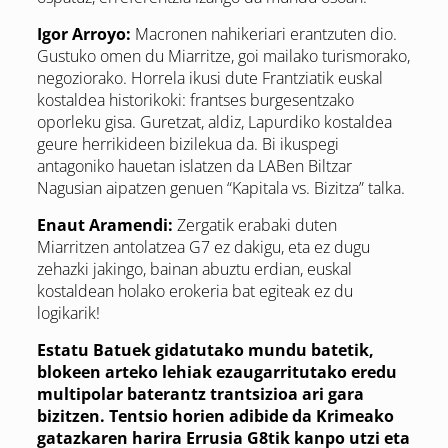
Igor Arroyo:
Macronen nahikeriari erantzuten dio.
Gustuko omen du Miarritze, goi mailako turismorako,
negoziorako. Horrela ikusi dute Frantziatik euskal
kostaldea historikoki: frantses burgesentzako
oporleku gisa. Guretzat, aldiz, Lapurdiko kostaldea
geure herrikideen bizilekua da. Bi ikuspegi
antagoniko hauetan islatzen da LABen Biltzar
Nagusian aipatzen genuen “Kapitala vs. Bizitza” talka.
Enaut Aramendi:
Zergatik erabaki duten
Miarritzen antolatzea G7 ez dakigu, eta ez dugu
zehazki jakingo, bainan abuztu erdian, euskal
kostaldean holako erokeria bat egiteak ez du
logikarik!
Estatu Batuek gidatutako mundu batetik,
blokeen arteko lehiak ezaugarritutako eredu
multipolar baterantz trantsizioa ari gara
bizitzen. Tentsio horien adibide da Krimeako
gatazkaren harira Errusia G8tik kanpo utzi eta