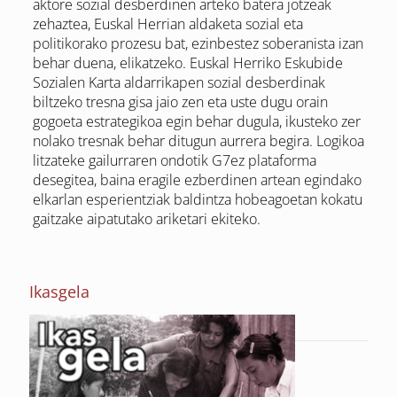
aktore sozial desberdinen arteko batera jotzeak
zehaztea, Euskal Herrian aldaketa sozial eta
politikorako prozesu bat, ezinbestez soberanista izan
behar duena, elikatzeko. Euskal Herriko Eskubide
Sozialen Karta aldarrikapen sozial desberdinak
biltzeko tresna gisa jaio zen eta uste dugu orain
gogoeta estrategikoa egin behar dugula, ikusteko zer
nolako tresnak behar ditugun aurrera begira. Logikoa
litzateke gailurraren ondotik G7ez plataforma
desegitea, baina eragile ezberdinen artean egindako
elkarlan esperientziak baldintza hobeagoetan kokatu
gaitzake aipatutako ariketari ekiteko.
Ikasgela