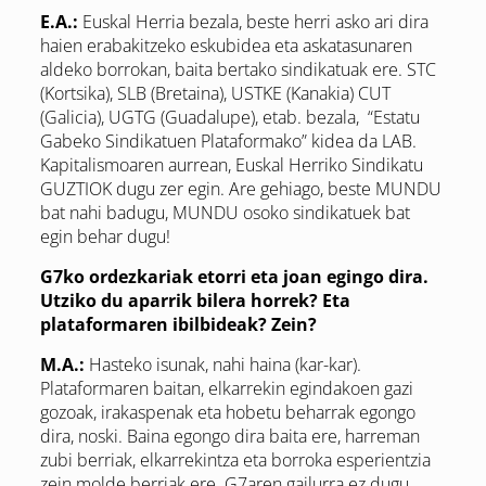
E.A.:
Euskal Herria bezala, beste herri asko ari dira
haien erabakitzeko eskubidea eta askatasunaren
aldeko borrokan, baita bertako sindikatuak ere. STC
(Kortsika), SLB (Bretaina), USTKE (Kanakia) CUT
(Galicia), UGTG (Guadalupe), etab. bezala, “Estatu
Gabeko Sindikatuen Plataformako” kidea da LAB.
Kapitalismoaren aurrean, Euskal Herriko Sindikatu
GUZTIOK dugu zer egin. Are gehiago, beste MUNDU
bat nahi badugu, MUNDU osoko sindikatuek bat
egin behar dugu!
G7ko ordezkariak etorri eta joan egingo dira.
Utziko du aparrik bilera horrek? Eta
plataformaren ibilbideak? Zein?
M.A.:
Hasteko isunak, nahi haina (kar-kar).
Plataformaren baitan, elkarrekin egindakoen gazi
gozoak, irakaspenak eta hobetu beharrak egongo
dira, noski. Baina egongo dira baita ere, harreman
zubi berriak, elkarrekintza eta borroka esperientzia
zein molde berriak ere. G7aren gailurra ez dugu