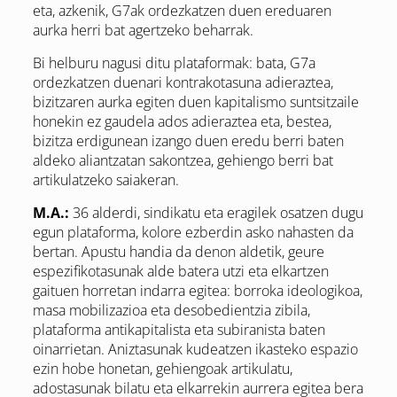
eta, azkenik, G7ak ordezkatzen duen ereduaren
aurka herri bat agertzeko beharrak.
Bi helburu nagusi ditu plataformak: bata, G7a
ordezkatzen duenari kontrakotasuna adieraztea,
bizitzaren aurka egiten duen kapitalismo suntsitzaile
honekin ez gaudela ados adieraztea eta, bestea,
bizitza erdigunean izango duen eredu berri baten
aldeko aliantzatan sakontzea, gehiengo berri bat
artikulatzeko saiakeran.
M.A.:
36 alderdi, sindikatu eta eragilek osatzen dugu
egun plataforma, kolore ezberdin asko nahasten da
bertan. Apustu handia da denon aldetik, geure
espezifikotasunak alde batera utzi eta elkartzen
gaituen horretan indarra egitea: borroka ideologikoa,
masa mobilizazioa eta desobedientzia zibila,
plataforma antikapitalista eta subiranista baten
oinarrietan. Aniztasunak kudeatzen ikasteko espazio
ezin hobe honetan, gehiengoak artikulatu,
adostasunak bilatu eta elkarrekin aurrera egitea bera