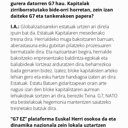
gurera datorren G7 hau. Kapitalak
zirriborratutako bide-orri horretan, zein izan
daiteke G7 eta tankerakoen papera?
I.A.:
Globalizazioarekin estatuak urtzen ari direla
ipuin bat da. Estatuak Kapitalaren mesederako
tresna dira. Herrialdeko muga bakoitzaren barruan,
aberastasuna esku gutxitan pilatzeko prozesuaren
bermatzaile dira. Eta nazioarteari begira, herrialde
bakoitzeko enpresentzako baldintza egokiak eta
baliabideak lortzeaz arduratzen dira, beharrezkoa
bada gerraren bidez. Izatez, bloke kapitalisten arteko
lehian gero eta esku hartze handiagoa izaten ari dira
Estatuak. Estatu Batuen gidaritzapean orain arte
nagusi izan den bloke kapitalistaren aurrean
lehiakideak sortzen ari dira, bereziki Txina. G7, NATO
eta bestelakoak hegemonia mantentzen saiatzeko
tresnetako batzuk dira.
“G7 EZ” plataforma Euskal Herri osokoa da eta
dinamika nazionala zein lokala uztartzen