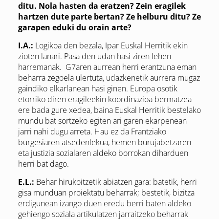
ditu. Nola hasten da eratzen? Zein eragilek
hartzen dute parte bertan? Ze helburu ditu? Ze
garapen eduki du orain arte?
I.A.:
Logikoa den bezala, Ipar Euskal Herritik ekin
zioten lanari. Pasa den udan hasi ziren lehen
harremanak. G7aren aurrean herri erantzuna eman
beharra zegoela ulertuta, udazkenetik aurrera mugaz
gaindiko elkarlanean hasi ginen. Europa osotik
etorriko diren eragileekin koordinazioa bermatzea
ere bada gure xedea, baina Euskal Herritik bestelako
mundu bat sortzeko egiten ari garen ekarpenean
jarri nahi dugu arreta. Hau ez da Frantziako
burgesiaren atsedenlekua, hemen burujabetzaren
eta justizia sozialaren aldeko borrokan diharduen
herri bat dago.
E.L.:
Behar hirukoitzetik abiatzen gara: batetik, herri
gisa munduan proiektatu beharrak; bestetik, bizitza
erdigunean izango duen eredu berri baten aldeko
gehiengo soziala artikulatzen jarraitzeko beharrak