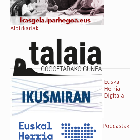
Aldizkariak
Euskal
Herria
Digitala
Podcastak