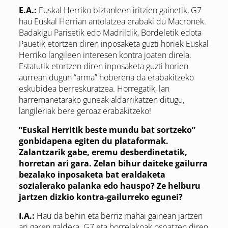
E.A.:
Euskal Herriko biztanleen iritzien gainetik, G7
hau Euskal Herrian antolatzea erabaki du Macronek.
Badakigu Parisetik edo Madrildik, Bordeletik edota
Pauetik etortzen diren inposaketa guzti horiek Euskal
Herriko langileen interesen kontra joaten direla.
Estatutik etortzen diren inposaketa guzti horien
aurrean dugun “arma” hoberena da erabakitzeko
eskubidea berreskuratzea. Horregatik, lan
harremanetarako guneak aldarrikatzen ditugu,
langileriak bere geroaz erabakitzeko!
“Euskal Herritik beste mundu bat sortzeko”
gonbidapena egiten du plataformak.
Zalantzarik gabe, eremu desberdinetatik,
horretan ari gara. Zelan bihur daiteke gailurra
bezalako inposaketa bat eraldaketa
sozialerako palanka edo hauspo? Ze helburu
jartzen dizkio kontra-gailurreko egunei?
I.A.:
Hau da behin eta berriz mahai gainean jartzen
ari garen galdera. G7 eta horrelakoak ospatzen diren