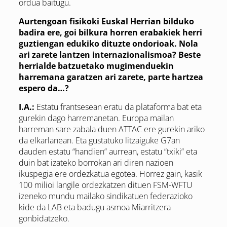
ordua baitugu.
Aurtengoan fisikoki Euskal Herrian bilduko
badira ere, goi bilkura horren erabakiek herri
guztiengan edukiko dituzte ondorioak. Nola
ari zarete lantzen internazionalismoa? Beste
herrialde batzuetako mugimenduekin
harremana garatzen ari zarete, parte hartzea
espero da…?
I.A.:
Estatu frantsesean eratu da plataforma bat eta
gurekin dago harremanetan. Europa mailan
harreman sare zabala duen ATTAC ere gurekin ariko
da elkarlanean. Eta gustatuko litzaiguke G7an
dauden estatu “handien” aurrean, estatu “txiki” eta
duin bat izateko borrokan ari diren nazioen
ikuspegia ere ordezkatua egotea. Horrez gain, kasik
100 milioi langile ordezkatzen dituen FSM-WFTU
izeneko mundu mailako sindikatuen federazioko
kide da LAB eta badugu asmoa Miarritzera
gonbidatzeko.