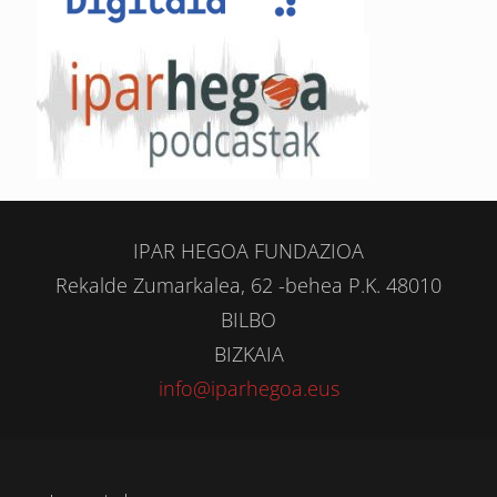
IPAR HEGOA FUNDAZIOA
Rekalde Zumarkalea, 62 -behea P.K. 48010
BILBO
BIZKAIA
info@iparhegoa.eus