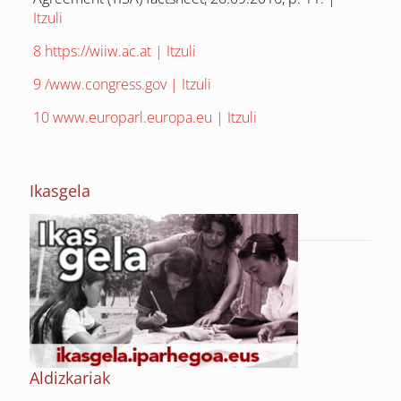
Itzuli
8
https://wiiw.ac.at |
Itzuli
9
/www.congress.gov |
Itzuli
10
www.europarl.europa.eu |
Itzuli
Ikasgela
Aldizkariak