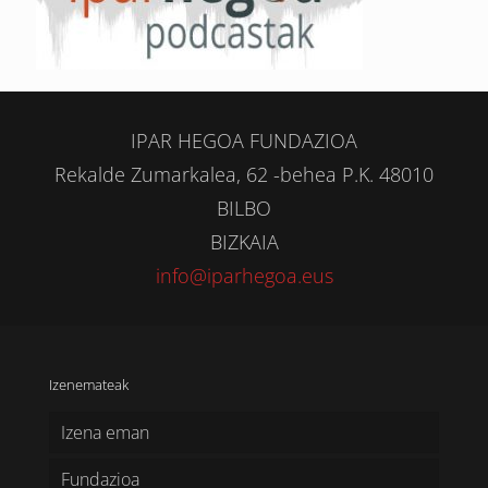
IPAR HEGOA FUNDAZIOA
Rekalde Zumarkalea, 62 -behea P.K. 48010
BILBO
BIZKAIA
info@iparhegoa.eus
Izenemateak
Izena eman
Fundazioa