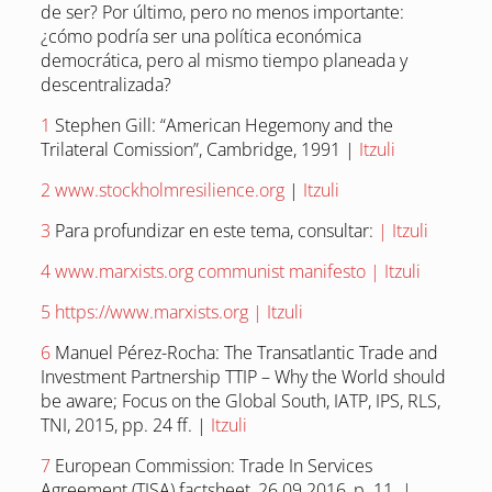
de ser? Por último, pero no menos importante:
¿cómo podría ser una política económica
democrática, pero al mismo tiempo planeada y
descentralizada?
1
Stephen Gill: “American Hegemony and the
Trilateral Comission”, Cambridge, 1991 |
Itzuli
2
www.stockholmresilience.org
|
Itzuli
3
Para profundizar en este tema, consultar:
|
Itzuli
4
www.marxists.org communist manifesto |
Itzuli
5
https://www.marxists.org |
Itzuli
6
Manuel Pérez-Rocha: The Transatlantic Trade and
Investment Partnership TTIP – Why the World should
be aware; Focus on the Global South, IATP, IPS, RLS,
TNI, 2015, pp. 24 ff. |
Itzuli
7
European Commission: Trade In Services
Agreement (TISA) factsheet, 26.09.2016, p. 11. |