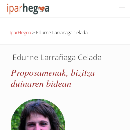
IparHegoa
>
Edurne Larrañaga Celada
Edurne Larrañaga Celada
Proposamenak, bizitza
duinaren bidean