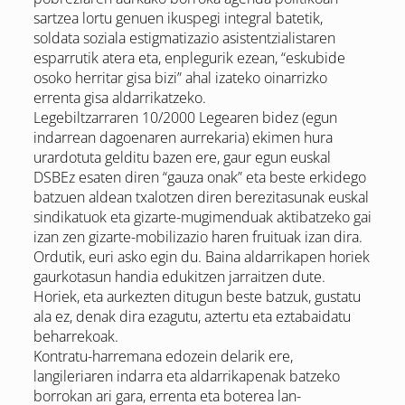
sartzea lortu genuen ikuspegi integral batetik,
soldata soziala estigmatizazio asistentzialistaren
esparrutik atera eta, enplegurik ezean, “eskubide
osoko herritar gisa bizi” ahal izateko oinarrizko
errenta gisa aldarrikatzeko.
Legebiltzarraren 10/2000 Legearen bidez (egun
indarrean dagoenaren aurrekaria) ekimen hura
urardotuta gelditu bazen ere, gaur egun euskal
DSBEz esaten diren “gauza onak” eta beste erkidego
batzuen aldean txalotzen diren berezitasunak euskal
sindikatuok eta gizarte-mugimenduak aktibatzeko gai
izan zen gizarte-mobilizazio haren fruituak izan dira.
Ordutik, euri asko egin du. Baina aldarrikapen horiek
gaurkotasun handia edukitzen jarraitzen dute.
Horiek, eta aurkezten ditugun beste batzuk, gustatu
ala ez, denak dira ezagutu, aztertu eta eztabaidatu
beharrekoak.
Kontratu-harremana edozein delarik ere,
langileriaren indarra eta aldarrikapenak batzeko
borrokan ari gara, errenta eta boterea lan-