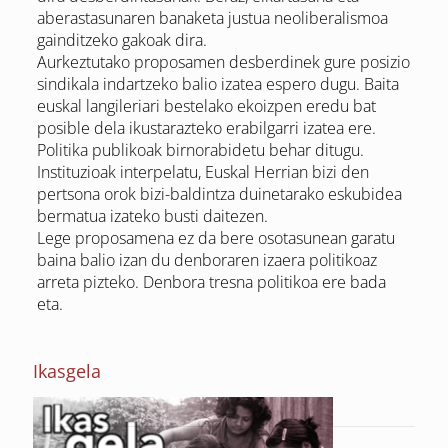
aberastasunaren banaketa justua neoliberalismoa
gainditzeko gakoak dira.
Aurkeztutako proposamen desberdinek gure posizio
sindikala indartzeko balio izatea espero dugu. Baita
euskal langileriari bestelako ekoizpen eredu bat
posible dela ikustarazteko erabilgarri izatea ere.
Politika publikoak birnorabidetu behar ditugu.
Instituzioak interpelatu, Euskal Herrian bizi den
pertsona orok bizi-baldintza duinetarako eskubidea
bermatua izateko busti daitezen.
Lege proposamena ez da bere osotasunean garatu
baina balio izan du denboraren izaera politikoaz
arreta pizteko. Denbora tresna politikoa ere bada
eta.
Ikasgela