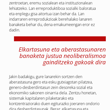
zentroetan, eremu sozialean eta instituzionalean
lehiatzeko. Lan erreproduktiboa sozialki baloratua
eta enplegu gisa aitortua izan behar da. Lan
indarraren erreprodukzioak berehalako lanaren
banaketa behar du, dena emakumeengan eror ez
dadin.
Elkartasuna eta aberastasunaren
banaketa justua neoliberalismoa
gainditzeko gakoak dira
Jakin badakigu, gure lanarekin sortzen den
aberastasuna gero eta esku gutxiagotan pilatzea,
genero-desberdintasun zein desoreka sozial eta
ekonomiko sakonen oinarria dela. Zentzu honetan,
sistemak kapitalaren pilaketarako eta
kontzentraziorako duen egiturazko joeraren ondorio
dira desberdintasunak. Beraz, elkartasuna eta