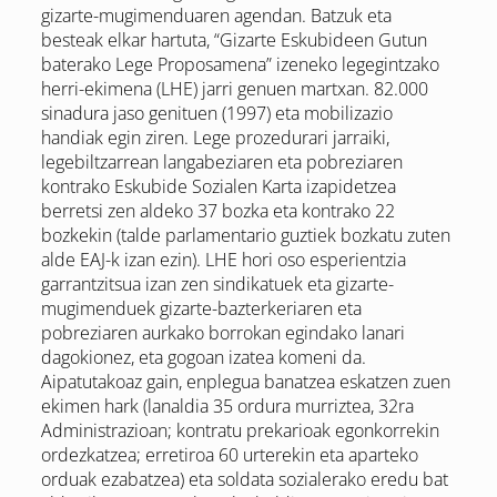
gizarte-mugimenduaren agendan. Batzuk eta
besteak elkar hartuta, “Gizarte Eskubideen Gutun
baterako Lege Proposamena” izeneko legegintzako
herri-ekimena (LHE) jarri genuen martxan. 82.000
sinadura jaso genituen (1997) eta mobilizazio
handiak egin ziren. Lege prozedurari jarraiki,
legebiltzarrean langabeziaren eta pobreziaren
kontrako Eskubide Sozialen Karta izapidetzea
berretsi zen aldeko 37 bozka eta kontrako 22
bozkekin (talde parlamentario guztiek bozkatu zuten
alde EAJ-k izan ezin). LHE hori oso esperientzia
garrantzitsua izan zen sindikatuek eta gizarte-
mugimenduek gizarte-bazterkeriaren eta
pobreziaren aurkako borrokan egindako lanari
dagokionez, eta gogoan izatea komeni da.
Aipatutakoaz gain, enplegua banatzea eskatzen zuen
ekimen hark (lanaldia 35 ordura murriztea, 32ra
Administrazioan; kontratu prekarioak egonkorrekin
ordezkatzea; erretiroa 60 urterekin eta aparteko
orduak ezabatzea) eta soldata sozialerako eredu bat