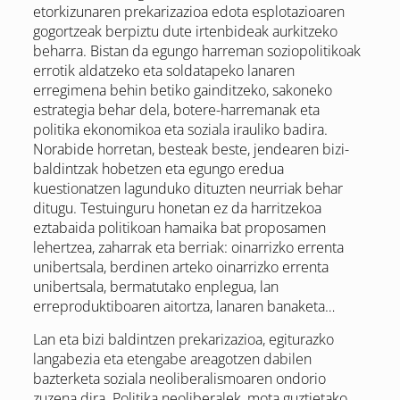
etorkizunaren prekarizazioa edota esplotazioaren
gogortzeak berpiztu dute irtenbideak aurkitzeko
beharra. Bistan da egungo harreman soziopolitikoak
errotik aldatzeko eta soldatapeko lanaren
erregimena behin betiko gainditzeko, sakoneko
estrategia behar dela, botere-harremanak eta
politika ekonomikoa eta soziala irauliko badira.
Norabide horretan, besteak beste, jendearen bizi-
baldintzak hobetzen eta egungo eredua
kuestionatzen lagunduko dituzten neurriak behar
ditugu. Testuinguru honetan ez da harritzekoa
eztabaida politikoan hamaika bat proposamen
lehertzea, zaharrak eta berriak: oinarrizko errenta
unibertsala, berdinen arteko oinarrizko errenta
unibertsala, bermatutako enplegua, lan
erreproduktiboaren aitortza, lanaren banaketa…
Lan eta bizi baldintzen prekarizazioa, egiturazko
langabezia eta etengabe areagotzen dabilen
bazterketa soziala neoliberalismoaren ondorio
zuzena dira. Politika neoliberalek, mota guztietako