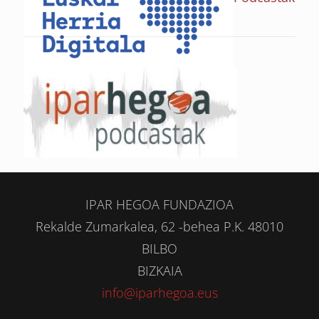
IPAR HEGOA FUNDAZIOA
Rekalde Zumarkalea, 62 -behea P.K. 48010
BILBO
BIZKAIA
info@iparhegoa.eus