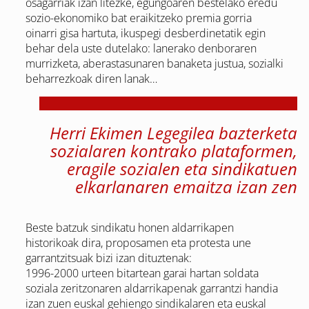
osagarriak izan litezke, egungoaren bestelako eredu
sozio-ekonomiko bat eraikitzeko premia gorria
oinarri gisa hartuta, ikuspegi desberdinetatik egin
behar dela uste dutelako: lanerako denboraren
murrizketa, aberastasunaren banaketa justua, sozialki
beharrezkoak diren lanak…
Herri Ekimen Legegilea bazterketa
sozialaren kontrako plataformen,
eragile sozialen eta sindikatuen
elkarlanaren emaitza izan zen
Beste batzuk sindikatu honen aldarrikapen
historikoak dira, proposamen eta protesta une
garrantzitsuak bizi izan dituztenak:
1996-2000 urteen bitartean garai hartan soldata
soziala zeritzonaren aldarrikapenak garrantzi handia
izan zuen euskal gehiengo sindikalaren eta euskal