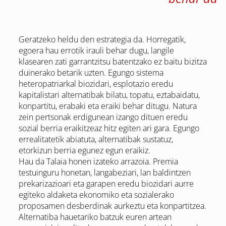
Geratzeko heldu den estrategia da. Horregatik,
egoera hau errotik irauli behar dugu, langile
klasearen zati garrantzitsu batentzako ez baitu bizitza
duinerako betarik uzten. Egungo sistema
heteropatriarkal biozidari, esplotazio eredu
kapitalistari alternatibak bilatu, topatu, eztabaidatu,
konpartitu, erabaki eta eraiki behar ditugu. Natura
zein pertsonak erdigunean izango dituen eredu
sozial berria eraikitzeaz hitz egiten ari gara. Egungo
errealitatetik abiatuta, alternatibak sustatuz,
etorkizun berria egunez egun eraikiz.
Hau da Talaia honen izateko arrazoia. Premia
testuinguru honetan, langabeziari, lan baldintzen
prekarizazioari eta garapen eredu biozidari aurre
egiteko aldaketa ekonomiko eta sozialerako
proposamen desberdinak aurkeztu eta konpartitzea.
Alternatiba hauetariko batzuk euren artean