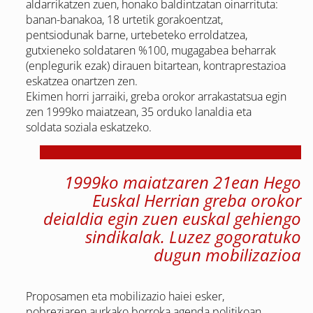
aldarrikatzen zuen, honako baldintzatan oinarrituta:
banan-banakoa, 18 urtetik gorakoentzat,
pentsiodunak barne, urtebeteko erroldatzea,
gutxieneko soldataren %100, mugagabea beharrak
(enplegurik ezak) dirauen bitartean, kontraprestazioa
eskatzea onartzen zen.
Ekimen horri jarraiki, greba orokor arrakastatsua egin
zen 1999ko maiatzean, 35 orduko lanaldia eta
soldata soziala eskatzeko.
1999ko maiatzaren 21ean Hego
Euskal Herrian greba orokor
deialdia egin zuen euskal gehiengo
sindikalak. Luzez gogoratuko
dugun mobilizazioa
Proposamen eta mobilizazio haiei esker,
pobreziaren aurkako borroka agenda politikoan