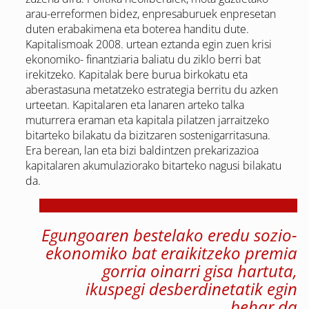
arau-erreformen bidez, enpresaburuek enpresetan
duten erabakimena eta boterea handitu dute.
Kapitalismoak 2008. urtean eztanda egin zuen krisi
ekonomiko- finantziaria baliatu du ziklo berri bat
irekitzeko. Kapitalak bere burua birkokatu eta
aberastasuna metatzeko estrategia berritu du azken
urteetan. Kapitalaren eta lanaren arteko talka
muturrera eraman eta kapitala pilatzen jarraitzeko
bitarteko bilakatu da bizitzaren sostenigarritasuna.
Era berean, lan eta bizi baldintzen prekarizazioa
kapitalaren akumulaziorako bitarteko nagusi bilakatu
da.
Egungoaren bestelako eredu sozio-
ekonomiko bat eraikitzeko premia
gorria oinarri gisa hartuta,
ikuspegi desberdinetatik egin
behar da