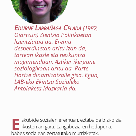
Edurne Larrañaga Celada
(1982,
Oiartzun) Zientzia Politikoetan
lizentziatua da. Eremu
desberdinetan aritu izan da,
tartean ikasle eta hezkuntza
mugimenduan. Aztiker ikergune
soziologikoan aritu da, Parte
Hartze dinamizatzaile gisa. Egun,
LAB-eko Ekintza Sozialeko
Antolaketa Idazkaria da.
E
skubide sozialen eremuan, eztabaida bizi-bizia
ikusten ari gara. Langabeziaren hedapena,
babes sozialean gertatutako murrizketak,