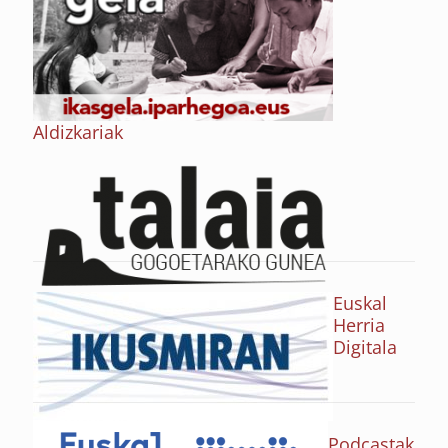
Aldizkariak
Euskal
Herria
Digitala
Podcastak