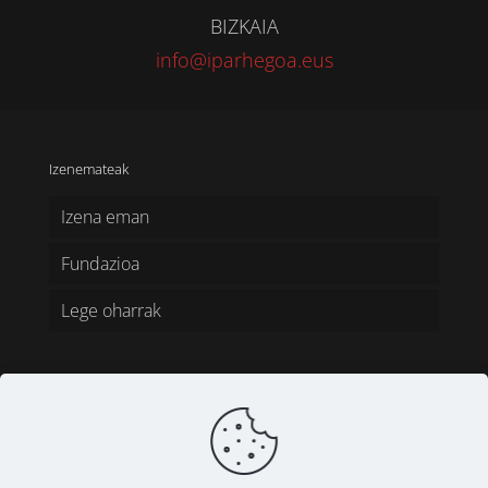
BIZKAIA
info@iparhegoa.eus
Izenemateak
Izena eman
Fundazioa
Lege oharrak