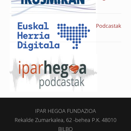
Podcastak
IPAR HEGOA FUNDAZIOA
Rekalde Zumarkalea, 62 -behea P.K. 48010
BILBO