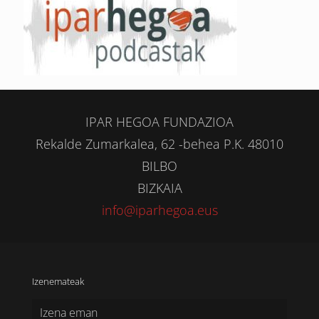
IPAR HEGOA FUNDAZIOA
Rekalde Zumarkalea, 62 -behea P.K. 48010
BILBO
BIZKAIA
info@iparhegoa.eus
Izenemateak
Izena eman