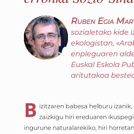
Ruben Egia Mart
sozialetako kide
ekologistan, «Ar
enpleguaren alde
Euskal Eskola Pu
aritutakoa beste
B
izitzaren babesa helburu izanik,
zaizkigu hiri ereduaren ikuspegi
ingurune naturalarekiko, hiri horretan 