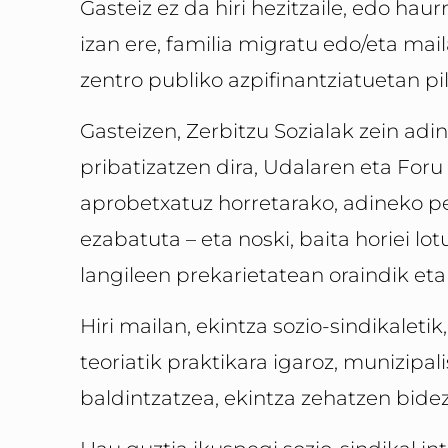
Gasteiz ez da hiri hezitzaile, edo haur
izan ere, familia migratu edo/eta m
zentro publiko azpifinantziatuetan pil
Gasteizen, Zerbitzu Sozialak zein ad
pribatizatzen dira, Udalaren eta For
aprobetxatuz horretarako, adineko p
ezabatuta – eta noski, baita horiei lot
langileen prekarietatean oraindik et
Hiri mailan, ekintza sozio-sindikaletik
teoriatik praktikara igaroz, munizipa
baldintzatzea, ekintza zehatzen bidez