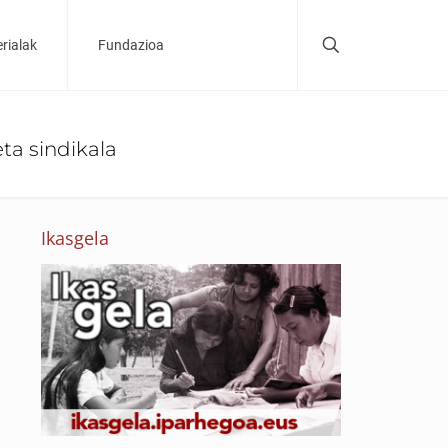
rialak
Fundazioa
ta sindikala
Ikasgela