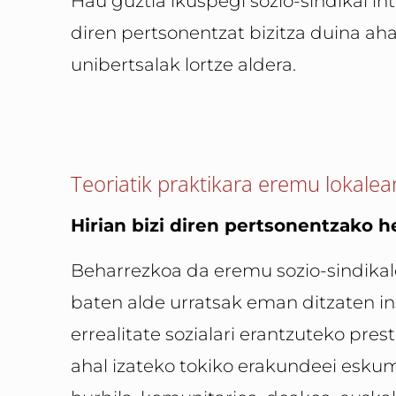
Hau guztia ikuspegi sozio-sindikal int
diren pertsonentzat bizitza duina ah
unibertsalak lortze aldera.
Teoriatik praktikara eremu lokalea
Hirian bizi diren pertsonentzako 
Beharrezkoa da eremu sozio-sindikal
baten alde urratsak eman ditzaten ins
errealitate sozialari erantzuteko pr
ahal izateko tokiko erakundeei esku