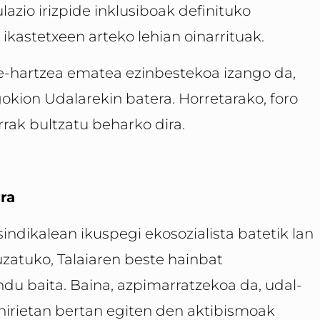
lazio irizpide inklusiboak definituko
 ikastetxeen arteko lehian oinarrituak.
te-hartzea ematea ezinbestekoa izango da,
kion Udalarekin batera. Horretarako, foro
rrak bultzatu beharko dira.
rra
indikalean ikuspegi ekosozialista batetik lan
uzatuko, Talaiaren beste hainbat
du baita. Baina, azpimarratzekoa da, udal-
, hirietan bertan egiten den aktibismoak