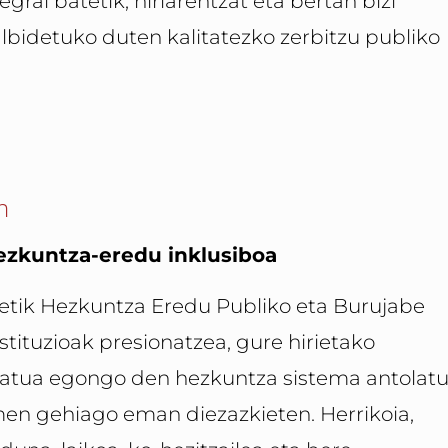
egral batetik, hiriarentzat eta bertan bizi
albidetuko duten kalitatezko zerbitzu publiko
n
hezkuntza-eredu inklusiboa
etik Hezkuntza Eredu Publiko eta Burujabe
tituzioak presionatzea, gure hirietako
estatua egongo den hezkuntza sistema antolat
men gehiago eman diezazkieten. Herrikoia,