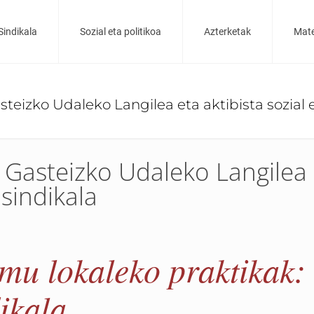
Sindikala
Sozial eta politikoa
Azterketak
Mate
teizko Udaleko Langilea eta aktibista sozial e
 Gasteizko Udaleko Langilea
 sindikala
emu lokaleko praktikak:
ikala