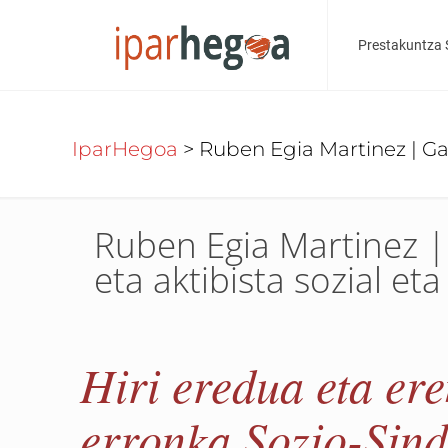
Prestakuntza 
IparHegoa
>
Ruben Egia Martinez | Gas
Ruben Egia Martinez |
eta aktibista sozial eta
Hiri eredua eta er
erronka Sozio-Sind