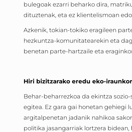
bulegoak ezarri beharko dira, matriku
dituztenak, eta ez klientelismoan edo
Azkenik, tokian-tokiko eragileen par
hezkuntza-komunitatearekin eta dago
benetan parte-hartzaile eta eraginko
Hiri bizitzarako eredu eko-iraunko
Behar-beharrezkoa da ekintza sozio-s
egitea. Ez gara gai honetan gehiegi l
argitalpenetan jadanik nahikoa sakon
politika jasangarriak lortzera bidean