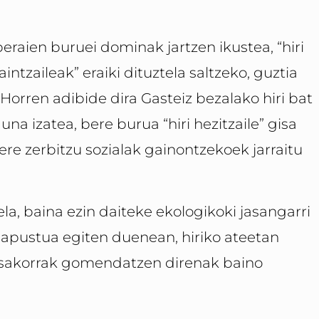
eraien buruei dominak jartzen ikustea, “hiri
zaintzaileak” eraiki dituztela saltzeko, guztia
Horren adibide dira Gasteiz bezalako hiri bat
na izatea, bere burua “hiri hezitzaile” gisa
ere zerbitzu sozialak gainontzekoek jarraitu
a, baina ezin daiteke ekologikoki jasangarri
o apustua egiten duenean, hiriko ateetan
utsakorrak gomendatzen direnak baino