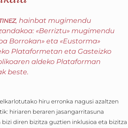
inez
, hainbat mugimendu
 izandakoa: «Berriztu» mugimendu
aba Borrokan» eta «Eustorma»
ko Plataformetan eta Gasteizko
blikoaren aldeko Plataforman
ak beste.
 elkarlotutako hiru erronka nagusi azaltzen
tik: hiriaren beraren jasangarritasuna
bizi diren bizitza guztien inklusioa eta bizitza