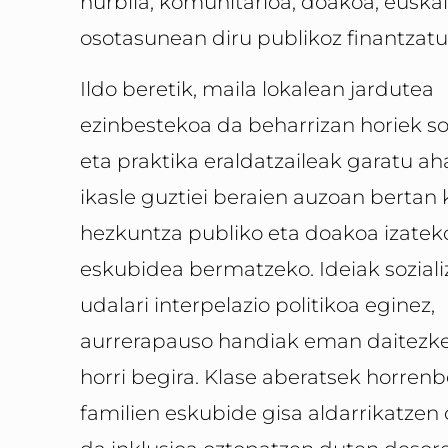
hurbila, komunitarioa, doakoa, euskal
osotasunean diru publikoz finantzat
Ildo beretik, maila lokalean jardutea
ezinbestekoa da beharrizan horiek so
eta praktika eraldatzaileak garatu aha
ikasle guztiei beraien auzoan bertan 
hezkuntza publiko eta doakoa izatek
eskubidea bermatzeko. Ideiak soziali
udalari interpelazio politikoa eginez,
aurrerapauso handiak eman daitezk
horri begira. Klase aberatsek horren
familien eskubide gisa aldarrikatzen