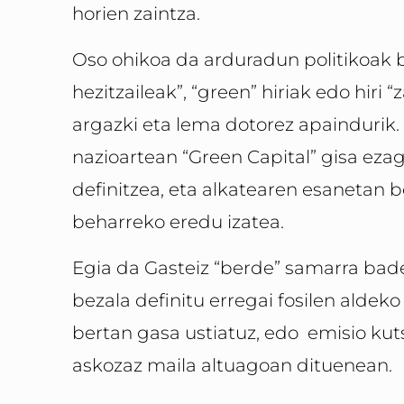
horien zaintza.
Oso ohikoa da arduradun politikoak b
hezitzaileak”, “green” hiriak edo hiri “
argazki eta lema dotorez apaindurik. 
nazioartean “Green Capital” gisa ezagu
definitzea, eta alkatearen esanetan b
beharreko eredu izatea.
Egia da Gasteiz “berde” samarra badel
bezala definitu erregai fosilen aldek
bertan gasa ustiatuz, edo emisio k
askozaz maila altuagoan dituenean.