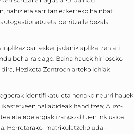
eken sortzaile nagusia. Ordaindu
, nahiz eta sarritan ezkerreko hainbat
autogestionatu eta berritzaile bezala
 inplikazioari esker jadanik aplikatzen ari
ondu beharra dago. Baina hauek hiri osoko
 dira, Heziketa Zentroen arteko lehiak
goerak identifikatu eta honako neurri hauek
 ikastetxeen baliabideak handitzea; Auzo-
ztea eta epe argiak izango dituen inklusioa
a. Horretarako, matrikulatzeko udal-