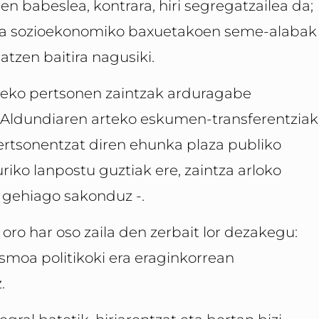
ren babeslea, kontrara, hiri segregatzailea da;
aila sozioekonomiko baxuetakoen seme-alabak
atzen baitira nagusiki.
ineko pertsonen zaintzak arduragabe
u Aldundiaren arteko eskumen-transferentziak
ertsonentzat diren ehunka plaza publiko
uriko lanpostu guztiak ere, zaintza arloko
a gehiago sakonduz -.
, oro har oso zaila den zerbait lor dezakegu:
lismoa politikoki era eraginkorrean
.