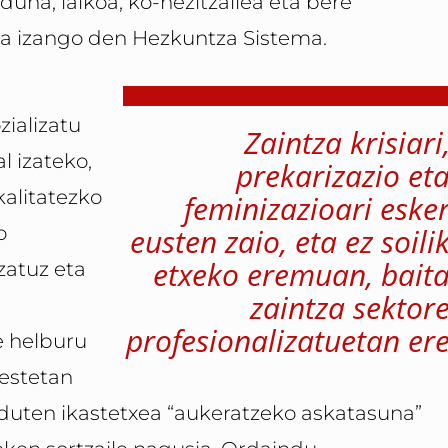
duna, laikoa, ko-hezitzailea eta bere
ua izango den Hezkuntza Sistema.
zializatu
Zaintza krisiari
l izateko,
prekarizazio et
kalitatezko
feminizazioari eske
o
eusten zaio, eta ez soili
etxeko eremuan, bait
zatuz eta
zaintza sektor
profesionalizatuetan er
e helburu
bestetan
 duten ikastetxea “aukeratzeko askatasuna”