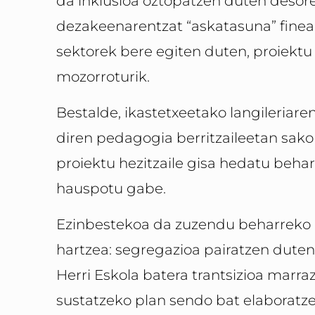
da inklusioa oztopatzen duten desor
dezakeenarentzat “askatasuna” finean
sektorek bere egiten duten, proiektu 
mozorroturik.
Bestalde, ikastetxeetako langileriaren
diren pedagogia berritzaileetan sak
proiektu hezitzaile gisa hedatu behar
hauspotu gabe.
Ezinbestekoa da zuzendu beharreko e
hartzea: segregazioa pairatzen duten
Herri Eskola batera trantsizioa marra
sustatzeko plan sendo bat elaboratze