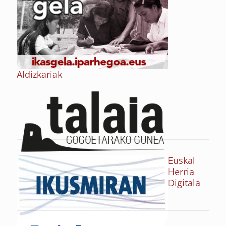
Aldizkariak
Euskal
Herria
Digitala