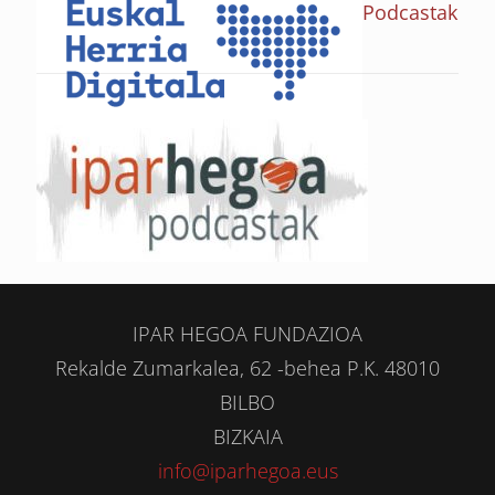
Podcastak
IPAR HEGOA FUNDAZIOA
Rekalde Zumarkalea, 62 -behea P.K. 48010
BILBO
BIZKAIA
info@iparhegoa.eus