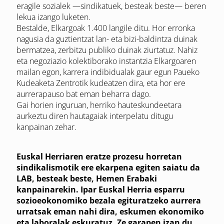
eragile sozialek —sindikatuek, besteak beste— beren
lekua izango luketen.
Bestalde, Elkargoak 1.400 langile ditu. Hor erronka
nagusia da guztientzat lan- eta bizi-baldintza duinak
bermatzea, zerbitzu publiko duinak ziurtatuz. Nahiz
eta negoziazio kolektiborako instantzia Elkargoaren
mailan egon, karrera indibidualak gaur egun Paueko
Kudeaketa Zentrotik kudeatzen dira, eta hor ere
aurrerapauso bat eman beharra dago.
Gai horien inguruan, herriko hauteskundeetara
aurkeztu diren hautagaiak interpelatu ditugu
kanpainan zehar.
Euskal Herriaren eratze prozesu horretan
sindikalismotik ere ekarpena egiten saiatu da
LAB, besteak beste, Hemen Erabaki
kanpainarekin. Ipar Euskal Herria esparru
sozioeokonomiko bezala egituratzeko aurrera
urratsak eman nahi dira, eskumen ekonomiko
eta laboralak eskuratuz. Ze garapen izan du