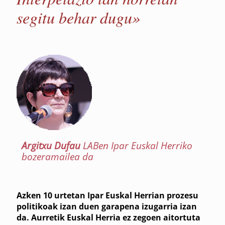
segitu behar dugu»
Argitxu Dufau
LABen Ipar Euskal Herriko
bozeramailea da
Azken 10 urtetan Ipar Euskal Herrian prozesu
politikoak izan duen garapena izugarria izan
da. Aurretik Euskal Herria ez zegoen aitortuta