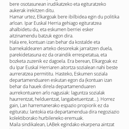
bere osotasunean irudikatzeko eta egituratzeko
aukerak irekitzen ditu.
Hamar urtez, Elkargoak bere ibilbidea egin du politika
arloan. Ipar Euskal Herria gehiago egituratzea
ahalbidetu du, eta eskumen berriei esker
aitzinamendu batzuk egon dira.
Hala ere, kontuan izan behar da kostalde eta
barnekaldearen arteko desorekak jarraitzen duela,
parekidetasuna ez da oraindik errespetatua, eta
bozketa zuzenik ez dagoela. Era berean, Elkargoak ez
du Ipar Euskal Herriaren aitortza sozialean nahi beste
aurreratzea permititu. Hasteko, Eskumen soziala
departamenduaren eskutan egon da (kontuan izan
behar da hauek direla departamenduaren
aurrekontuaren arlo nagusiak: laguntza sozialak
haurrentzat, helduentzat, langabetuentzat...). Horrez
gain, Lan harremanerako espazio propiorik ez da
egituratu: lantokia eta departamendua dira negoziazio
kolektiborako hurbileneko eremuak.
Maila sindikalean, LABek egindako ekarpena aintzat