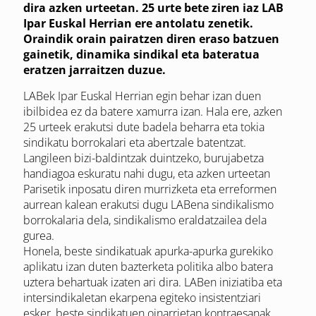
dira azken urteetan. 25 urte bete ziren iaz LAB
Ipar Euskal Herrian ere antolatu zenetik.
Oraindik orain pairatzen diren eraso batzuen
gainetik, dinamika sindikal eta bateratua
eratzen jarraitzen duzue.
LABek Ipar Euskal Herrian egin behar izan duen
ibilbidea ez da batere xamurra izan. Hala ere, azken
25 urteek erakutsi dute badela beharra eta tokia
sindikatu borrokalari eta abertzale batentzat.
Langileen bizi-baldintzak duintzeko, burujabetza
handiagoa eskuratu nahi dugu, eta azken urteetan
Parisetik inposatu diren murrizketa eta erreformen
aurrean kalean erakutsi dugu LABena sindikalismo
borrokalaria dela, sindikalismo eraldatzailea dela
gurea.
Honela, beste sindikatuak apurka-apurka gurekiko
aplikatu izan duten bazterketa politika albo batera
uztera behartuak izaten ari dira. LABen iniziatiba eta
intersindikaletan ekarpena egiteko insistentziari
esker, beste sindikatuen oinarrietan kontraesanak