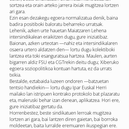
sortzea eta orain arteko jarrera itxiak mugitzea lortzen
ari gara.
Ezin esan dezakegu egoera normalizatua denik, baina
badira positiboki baloratu beharreko urratsak.
Lehenik, azken urte hauetan Maiatzaren Lehena
intersindikalean eraikitzen dugu, gure iniziatibaz.
Baionan, azken urteotan —nahiz eta intersindikalaren
osaera urtero aldatzen den— lortu dugu kolektiboki
lantzea eta toki esanguratsua hartzea. Maulen, aurten
bigarren aldiz FSU eta CGTrekin deitu dugu; Xiberuko
egoera soziopolitikoa kontuan hartuta, ez da urrats
txikia.
Bestalde, eztabaida luzeen ondoren —batzuetan
tentsio handiekin— lortu dugu Ipar Euskal Herri
mailako lan istripuen kontrako protokolo bat plazaratu
eta, maleruski behar izan denean, aplikatzea. Hori ere,
gure iniziatibaz gertatu da.
Horrenbestez, beste sindikatuen lerroak mugitzea
lortzen ari gara, bai lantzen diren gaietan, bai borroka
moldeetan, baita lurralde eremuaren ikuspegian ere.