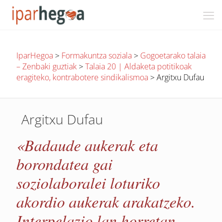
IparHegoa
>
Formakuntza soziala
>
Gogoetarako talaia
– Zenbaki guztiak
>
Talaia 20 | Aldaketa potitikoak
eragiteko, kontrabotere sindikalismoa
>
Argitxu Dufau
Argitxu Dufau
«Badaude aukerak eta
borondatea gai
soziolaboralei loturiko
akordio aukerak arakatzeko.
Interpelazio lan horretan