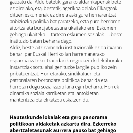
gauzatu da. Alde batetik, garaiko aldarrikapenak bete
ez direlako, eta, bestetik, agerikoa delako Elkargoak
dituen eskumenak ez direla aski gure herriarentzat
anbiziozko politika bat garatzeko, ezta gure herriaren
aitortza eta burujabetasuna ukaiteko ere. Eskumen
gehiago ukaiteko —tartean eskumen sozialak—, beste
instituzio baten beharra dago.
Aldiz, beste aitzinamendu instituzionalik ez da itxaron
behar Ipar Euskal Herriko lan harremanerako
esparrua izateko. Gaurdanik negoziazio kolektiborako
instantziak sortu ahal genituzke langile publiko zein
pribatuentzat. Horretarako, sindikatuen eta
patronalaren borondate politikoa behar da eta
horretan dugu sozializazio lana egin beharra. Horrek
dinamika soziala karriketan eta lantokietan
mantentzea eta elikatzea eskatzen du.
Hauteskunde lokalak eta gero panorama
politikoan aldaketak azkartu dira. Ezkerreko
abertzaletasunak aurrera pauso bat gehiago