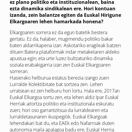
ez plano politiko eta instituzionalean, baina
ezta dinamika sindikalean ere. Hori kontuan
izanda, zein balantze egiten da Euskal Hirigune
Elkargoaren lehen hamarkada honena?
Elkargoaren sorrera ez da egun batetik bestera
gertatu. Ez da, halaber, mugimendu politiko bakar
baten aldarrikapena izan. Askotariko eragileak batzen
dituen Batera plataformak indar metaketaren aldeko
apustua egin, eta urte luzez bultzaturiko dinamika
soziala erabakigarria izan zen Euskal Elkargoaren
sorreran.
Hasierako helburua estatus berezia izango zuen
Lurralde Kolektibitate bat sortzea zen. Lehen
urratsean ez zen helburu hori lortu. Hala ere, 2017an
Euskal Elkargoa sortu zen, eta lehen aldiz Ipar Euskal
Herriak aitortza politiko eta instituzionala eskuratu
zuen; hori oso garrantzitsua da lurraldearen eta
lurraldetasunaren ikuspegitik. Euskal Elkargoak
lehendakari bat du, eta EAEk edo Nafarroak duten
autonomia maila apalagoa badu ere, Euskal Herria