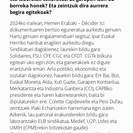
borroka honek? Eta zeintzuk dira aurrera
begira egitekoak?
2024ko irailean, Hemen Erabaki – Décider Ici
dokumentuaren bertsio eguneratua aurkeztu genuen.
Hartu genuen engaiamenduari segituz, Ipar Euskal
Herriko hainbat eragileri aurkeztu diegu.
Sindikatuei dagokienez, laurekin bildu gara:
Solidaires, FSU, CFE-CGC eta CFDT. CGTk bilkura
egiteari uko egin zion, eta gainerakoek ez digute
erantzunik eman. Arlo politiko, ekonomiko eta
sozialari dagokionez, hauekin bildu gara: EH Bai, Bizi,
Euskal Moneta, Alda, Xuti Gazte, Garapen Kontseilua,
Merkataritza eta Industria Ganbera (CCI), CAPBko
presidente eta haren kabinetearekin, baita bi
diputaturekin ere: Colette Capdevielle eta Peio Dufau,
zeintzuek Iñaki Echanizekin harremana egin zuten.
Azkenik, lau patronal erakunderekin bildu gara:
laborantzako ELB sindikatua, Medef, U2P, Udes eta
UMIH (CPMErekin biltzekotan gaude).