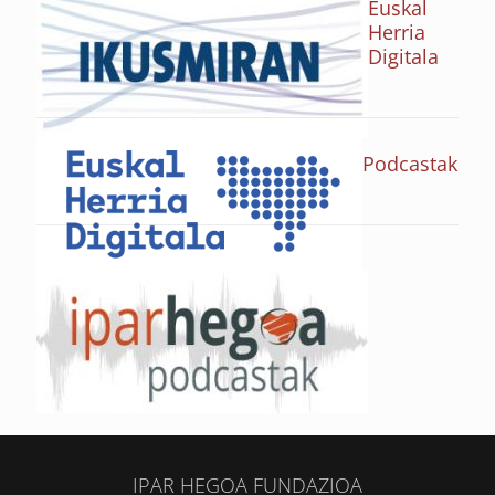
Euskal
Herria
Digitala
Podcastak
IPAR HEGOA FUNDAZIOA