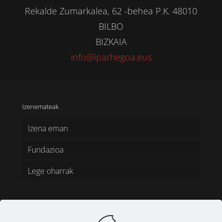
Rekalde Zumarkalea, 62 -behea P.K. 48010
BILBO
BIZKAIA
info@iparhegoa.eus
Izenemateak
Izena eman
Fundazioa
Lege oharrak