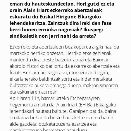
eman du hauteskundeetan. Hori gutxi ez eta
orain Alain Iriart ezkerreko abertzaleak
eskuratu du Euskal Hirigune Elkargoko
lehendakaritza. Zeintzuk dira ireki den fase
berri honen erronka nagusiak? Ikuspegi
sindikaletik non jarri nahi da arreta?
Ezkerreko eta abertzaleen boz kopurua argiki hazi da
martxoko herriko bozetan. Herriko etxe gehienak
mantendu dira, beste batzuk irabazi eta Baionan
akordio historiko bat lortu da ezkerreko abertzale eta
frantsesen artean, seguraski, etorkizunari begira,
elkarlanerako baldintzak sortu eta indar metaketa
bultzatzeko aukera emango duena, makronismoaren
eta eskuinaren aurrean.
Apirilaren 11n, hamar urteko Etche­garayren
hegemonia amaitu da, Alain Iriart (EH Bai) Elkargoko
lehendakari hautatu baitute. Garaipen bat da, baina
oroitarazi behar da beste hautaketa sistema baten
alde gaudela: bozketa zuzena ezartzea eta
parekidetasuna bermatzea nahi dugu.