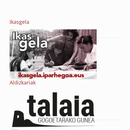
Ikasgela
Aldizkariak