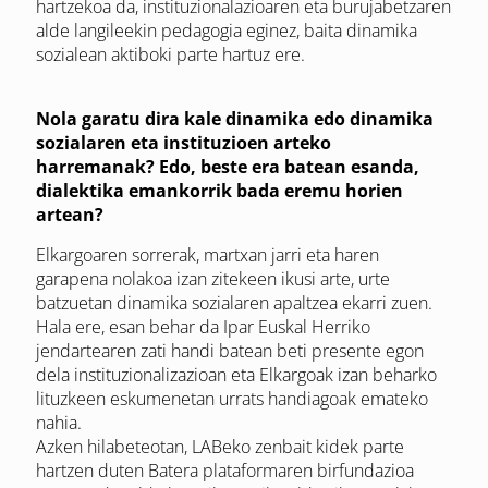
hartzekoa da, instituzionalazioaren eta burujabetzaren
alde langileekin pedagogia eginez, baita dinamika
sozialean aktiboki parte hartuz ere.
Nola garatu dira kale dinamika edo dinamika
sozialaren eta instituzioen arteko
harremanak? Edo, beste era batean esanda,
dialektika emankorrik bada eremu horien
artean?
Elkargoaren sorrerak, martxan jarri eta haren
garapena nolakoa izan zitekeen ikusi arte, urte
batzuetan dinamika sozialaren apaltzea ekarri zuen.
Hala ere, esan behar da Ipar Euskal Herriko
jendartearen zati handi batean beti presente egon
dela instituzionalizazioan eta Elkargoak izan beharko
lituzkeen eskumenetan urrats handiagoak emateko
nahia.
Azken hilabeteotan, LABeko zenbait kidek parte
hartzen duten Batera plataformaren birfundazioa