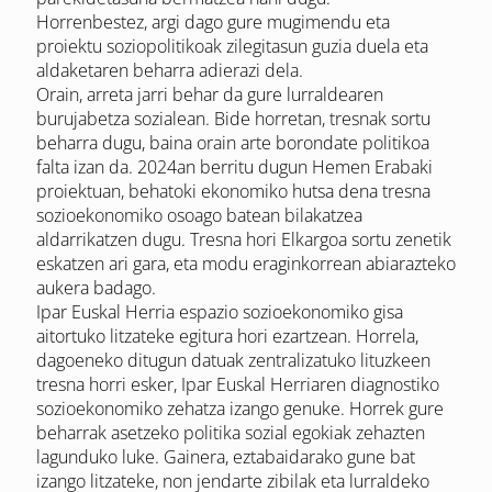
Horrenbestez, argi dago gure mugimendu eta
proiektu soziopolitikoak zilegitasun guzia duela eta
aldaketaren beharra adierazi dela.
Orain, arreta jarri behar da gure lurraldearen
burujabetza sozialean. Bide horretan, tresnak sortu
beharra dugu, baina orain arte borondate politikoa
falta izan da. 2024an berritu dugun Hemen Erabaki
proiektuan, behatoki ekonomiko hutsa dena tresna
sozioekonomiko osoago batean bilakatzea
aldarrikatzen dugu. Tresna hori Elkargoa sortu zenetik
eskatzen ari gara, eta modu eraginkorrean abiarazteko
aukera badago.
Ipar Euskal Herria espazio sozioekonomiko gisa
aitortuko litzateke egitura hori ezartzean. Horrela,
dagoeneko ditugun datuak zentralizatuko lituzkeen
tresna horri esker, Ipar Euskal Herriaren diagnostiko
sozioekonomiko zehatza izango genuke. Horrek gure
beharrak asetzeko politika sozial egokiak zehazten
lagunduko luke. Gainera, eztabaidarako gune bat
izango litzateke, non jendarte zibilak eta lurraldeko