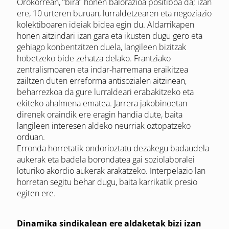
Orokorrean, “bira” honen balorazioa positiboa da; izan
ere, 10 urteren buruan, lurraldetzearen eta negoziazio
kolektiboaren ideiak bidea egin du. Aldarrikapen
honen aitzindari izan gara eta ikusten dugu gero eta
gehiago konbentzitzen duela, langileen bizitzak
hobetzeko bide zehatza delako. Frantziako
zentralismoaren eta indar-harremana eraikitzea
zailtzen duten erreforma antisozialen aitzinean,
beharrezkoa da gure lurraldeari erabakitzeko eta
ekiteko ahalmena ematea. Jarrera jakobinoetan
direnek oraindik ere eragin handia dute, baita
langileen interesen aldeko neurriak oztopatzeko
orduan.
Erronda horretatik ondorioztatu dezakegu badaudela
aukerak eta badela borondatea gai soziolaboralei
loturiko akordio aukerak arakatzeko. Interpelazio lan
horretan segitu behar dugu, baita karrikatik presio
egiten ere.
Dinamika sindikalean ere aldaketak bizi izan