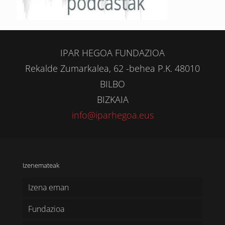
IPAR HEGOA FUNDAZIOA
Rekalde Zumarkalea, 62 -behea P.K. 48010
BILBO
BIZKAIA
info@iparhegoa.eus
Izenemateak
Izena eman
Fundazioa