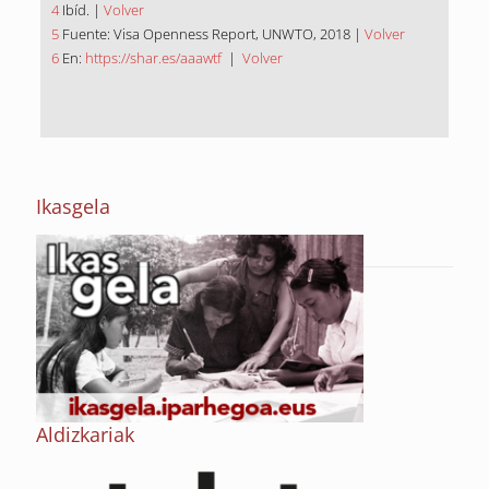
4
Ibíd. |
Volver
5
Fuente: Visa Openness Report, UNWTO, 2018 |
Volver
6
En:
https://shar.es/aaawtf
|
Volver
Ikasgela
Aldizkariak