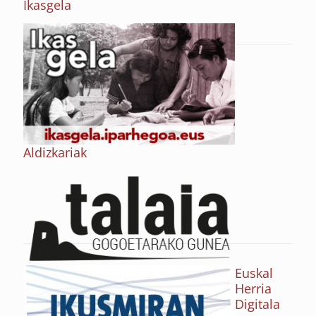
Ikasgela
Aldizkariak
Euskal
Herria
Digitala