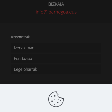
BIZKAIA
info@iparhegoa.eus
Izenemateak
Izena eman
Fundazioa
Lege oharrak