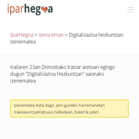
IparHegoa
>
Izena eman
>
Digitalizazioa hezkuntzan.
Izenematea
Irailaren 23an Donostiako Iratzar aretoan egingo
dugun "Digitalizazioa Hezkuntzan" saiorako
izenematea
Izenematea itxita dago. Jarri gurekin harremanetan
irakaskuntza@lab.eus helbidean. Eskerrik asko!