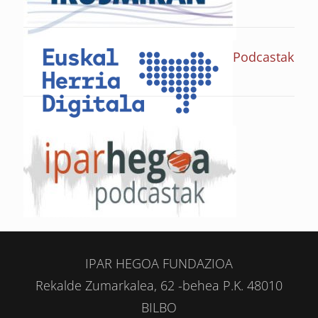
Podcastak
IPAR HEGOA FUNDAZIOA
Rekalde Zumarkalea, 62 -behea P.K. 48010
BILBO