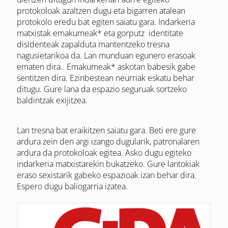
protokoloak azaltzen dugu eta bigarren atalean
protokolo eredu bat egiten saiatu gara. Indarkeria
matxistak emakumeak* eta gorputz identitate
disidenteak zapalduta mantentzeko tresna
nagusietarikoa da. Lan munduan egunero erasoak
ematen dira. Emakumeak* askotan babesik gabe
sentitzen dira. Ezinbestean neurriak eskatu behar
ditugu. Gure lana da espazio seguruak sortzeko
baldintzak exijitzea.
Lan tresna bat eraikitzen saiatu gara. Beti ere gure
ardura zein den argi izango dugularik, patronalaren
ardura da protokoloak egitea. Asko dugu egiteko
indarkeria matxistarekin bukatzeko. Gure lantokiak
eraso sexistarik gabeko espazioak izan behar dira.
Espero dugu baliogarria izatea.