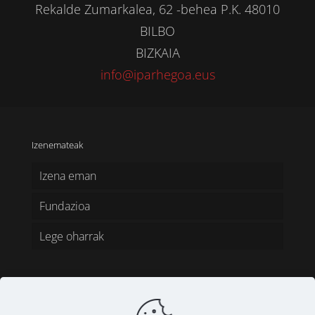
Rekalde Zumarkalea, 62 -behea P.K. 48010
BILBO
BIZKAIA
info@iparhegoa.eus
Izenemateak
Izena eman
Fundazioa
Lege oharrak