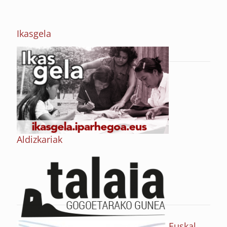
Ikasgela
Aldizkariak
Euskal