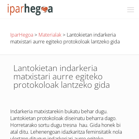
IparHegoa
>
Materialak
>
Lantokietan indarkeria
matxistari aurre egiteko protokoloak lantzeko gida
Lantokietan indarkeria
matxistari aurre egiteko
protokoloak lantzeko gida
Indarkeria matxistarekin bukatu behar dugu.
Lantokietan protokoloak diseinatu beharra dago.
Horretarako sortu dugu tresna hau. Gida honek bi
atal ditu. Lehenengoan idazkaritza feminsitatik nola
ulertzen ditugun indarkeriari aurre egiteko