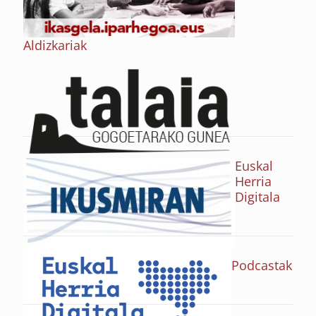
Aldizkariak
Euskal
Herria
Digitala
Podcastak