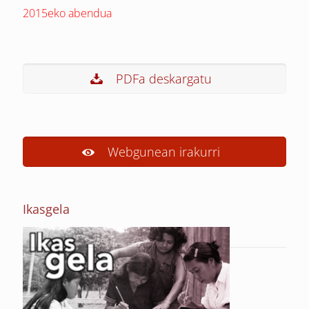
2015eko abendua
PDFa deskargatu
Webgunean irakurri
Ikasgela