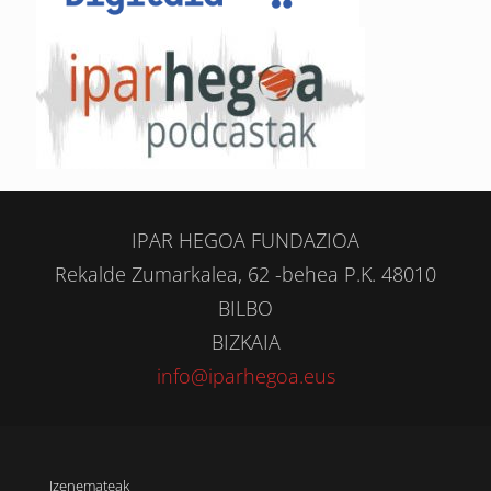
IPAR HEGOA FUNDAZIOA
Rekalde Zumarkalea, 62 -behea P.K. 48010
BILBO
BIZKAIA
info@iparhegoa.eus
Izenemateak