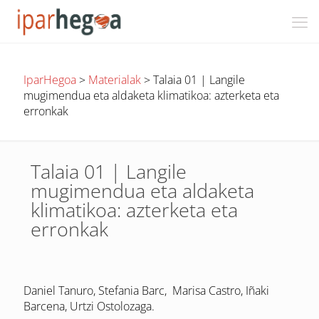
IparHegoa
>
Materialak
>
Talaia 01 | Langile
mugimendua eta aldaketa klimatikoa: azterketa eta
erronkak
Talaia 01 | Langile
mugimendua eta aldaketa
klimatikoa: azterketa eta
erronkak
Daniel Tanuro, Stefania Barc, Marisa Castro, Iñaki
Barcena, Urtzi Ostolozaga.